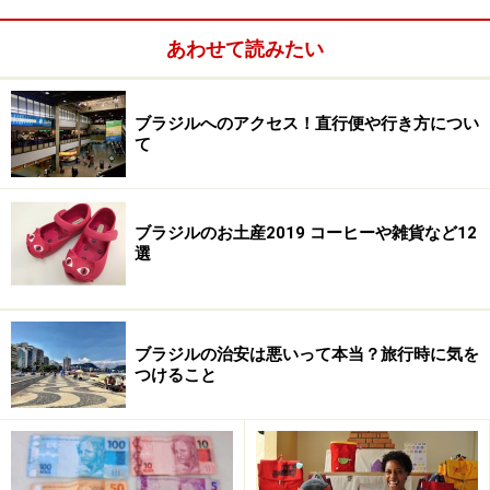
はなく、この街に暮らす人々の営みもリオ・デ・ジャネ
イロの大きな魅力です。
あわせて読みたい
ブラジルへのアクセス！直行便や行き方につい
て
ブラジルのお土産2019 コーヒーや雑貨など12
選
ブラジルの治安は悪いって本当？旅行時に気を
つけること
リオ・デ・ジャネイロは、ブラジリアへの遷都が行われ
る1960年までは、ブラジルの首都として機能していまし