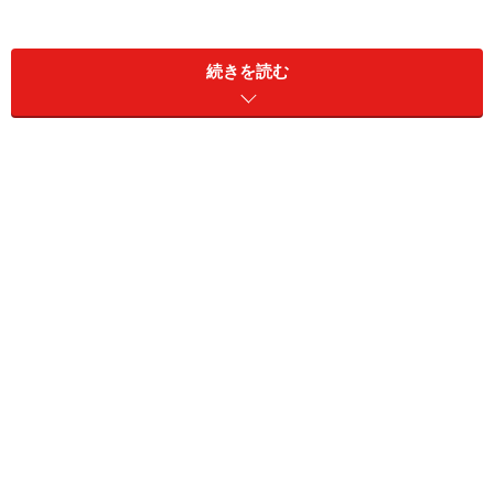
続きを読む
世界遺産にも登録されている「文化的景
観」
世界遺産にも登録されているリオの景観
世界三大美港の１つ、グアナバラ湾や奇岩に象徴される
自然美と、それに調和する市街地の姿は、2012年「リ
オ・デ・ジャネイロ：山と海に囲まれたカリオカの景
観」として文化遺産に登録されました。
コルコバードの丘など高地から見下ろす風景はもちろ
ん、市内の至る所で目にする奇岩や海岸線、湖などの美
しさに多くの人々が魅了されます。もちろん風景だけで