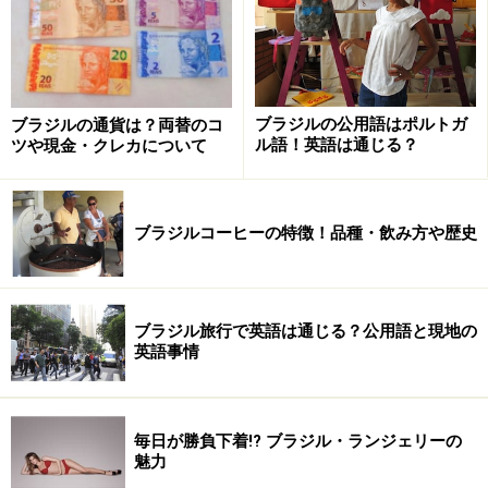
た。ポルトガル王室（後のブラジル王室）が置かれた街
でもあり、文化的にも常に中心地として栄えてきまし
た。特に、カーニバルにサンバやボサノバ、モダン建築
や家具、ファッション、映画やTV業界の発展には、カリ
ブラジルの公用語はポルトガ
ブラジルの通貨は？両替のコ
オカ（リオっ子）が大きく貢献しています。
ル語！英語は通じる？
ツや現金・クレカについて
また、サーフィンやヨット、ボート、サッカー、ビーチ
バレー、フットバレー、乗馬、カポエラなど、様々なス
ポーツも盛んです。
ブラジルコーヒーの特徴！品種・飲み方や歴史
リオ・デ・ジャネイロへの行き方
ブラジル旅行で英語は通じる？公用語と現地の
英語事情
サントス・デュモン空港
毎日が勝負下着!? ブラジル・ランジェリーの
リオ・デ・ジャネイロには、アントニオ・カルロス・ジ
魅力