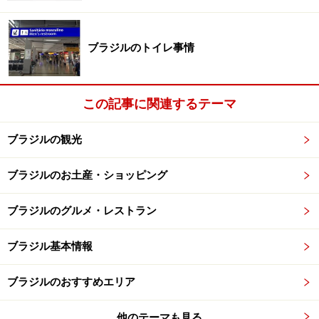
ョビン（旧名ガレオン）国際空港（GIG）とサントス・
デュモン空港（SDU）の2つの空港があります。
ブラジルのトイレ事情
まだ旧名で呼ばれることが多い国際空港は、リオの中心
地から約20キロの距離にあります。日本＝ブラジル間
は、サンパウロのグアルーリョス国際空港の利用率が高
この記事に関連するテーマ
いものの、ガレオンにも米国だとニューヨーク、マイア
ブラジルの観光
ミ、ワシントンD.C.ヒューストン、アトランタなどか
ら、欧州だとパリやロンドン、フランクフルトなど、ま
ブラジルのお土産・ショッピング
た中南米のドゥバイからも直行便があります。
ブラジルのグルメ・レストラン
ブラジル基本情報
サントス・デュモン空港上空から眺めるコルコバードの丘
ブラジルのおすすめエリア
サントス・デュモン空港は、海沿いの中心部から2キロ
の距離にあり、天気がよければ、離着時に上空から美し
他のテーマも見る