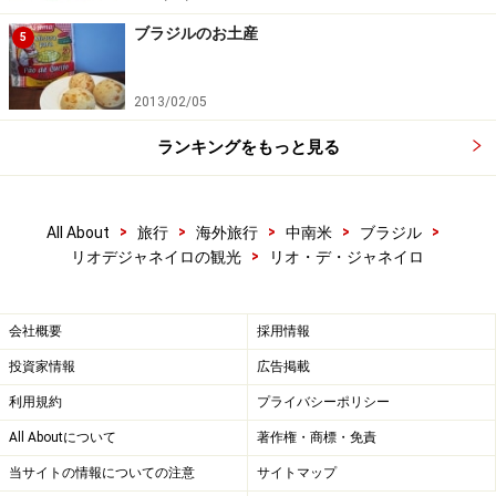
ブラジルのお土産
日本からのアクセスについて、更に詳しく知りたい方
5
は、こちら＞＞＞
ブラジルへのアクセス
2013/02/05
※記事内容は執筆時点のものです。最新の内容をご確認くださ
い。
ランキングをもっと見る
※海外を訪れる際には最新情報の入手に努め、「
外務省 海外安全
ホームページ
」を確認するなど、安全確保に十分注意を払ってく
ださい。
>
>
>
>
>
All About
旅行
海外旅行
中南米
ブラジル
>
リオデジャネイロの観光
リオ・デ・ジャネイロ
次のページへ
1
/
2
会社概要
採用情報
投資家情報
広告掲載
利用規約
プライバシーポリシー
All Aboutについて
著作権・商標・免責
当サイトの情報についての注意
サイトマップ