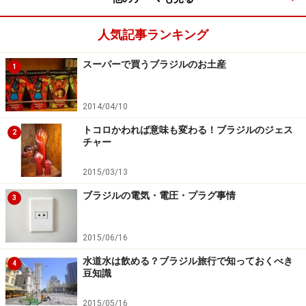
いリオの風景を楽しむことができます。
国内線専用の空港で、特にサンパウロ市内のコンゴーニ
人気記事ランキング
ャス空港との間には、「空の架け橋（ポンチ・アエリ
ア）」と呼ばれるシャトル便が頻繁に運行しています。
スーパーで買うブラジルのお土産
1
例えば、サンパウロへ入りリオへ向かう、イグアスから
リオへ向かう、といった場合は、こちらの空港の方が便
2014/04/10
利かもしれません。
トコロかわれば意味も変わる！ブラジルのジェス
2
チャー
また、サンパウロ＝リオ間は、長距離バスも数多く出て
2015/03/13
います。所要時間は、6時間ほどです。深夜バスを利用
ブラジルの電気・電圧・プラグ事情
するなら、安全面でも快適さでも、毛布付きのグレード
3
の高いバスの利用をお勧めします。
2015/06/16
サンパウロ＝リオ間は、車でも行けますが、治安のよく
水道水は飲める？ブラジル旅行で知っておくべき
4
ないエリアを通るので、不慣れな旅行者にはお勧めしま
豆知識
せん。
2015/05/16