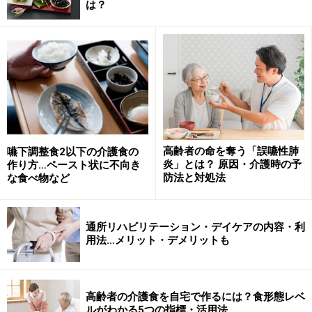
は？
「舌（ぜつ）」が真ん中・少し左寄りにありますが、見
つけられますか？ この上の水色の部分が「口腔」いわゆ
る「口の中」です。口腔の上の水色部分が鼻の穴から鼻
の奥「鼻腔（びくう）」です。そう思うと、鼻の穴の奥
には大きな空洞が空いているのですね。舌の右側にある
「口蓋垂（こうがいすい）」は俗に言う「のどちんこ」
高齢者の命を奪う「誤嚥性肺
嚥下調整食2以下の介護食の
です。口蓋垂の奥が「咽頭（いんとう）」です。さら
炎」とは？ 原因・介護時の予
作り方…ペースト状に不向き
に、咽頭の中間部分で肺につながる「気管（きかん）」
防法と対処法
な食べ物など
と「食道（しょくどう）」に分岐しています。私たちが
息を吸うと空気は気管を通って、肺へ届きます。食べ物
通所リハビリテーション・デイケアの内容・利
やだ液などは、食道を通って、胃へ送られます。
用法…メリット・デメリットも
高齢者の介護食を自宅で作るには？食形態レベ
ルがわかる5つの指標・活用法