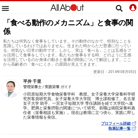
「食べる動作のメカニズム」と食事の関
係
私たちは何気なく食事をしています。その動作のなかで、特別なことを
意識しているわけではありません。生まれた時からただ普通に行ってい
る、何気ない日常の動作です。しかし、実は「食べる」ことは五感をフ
ル活用して食事をしています。私たちが食事をする時、どのように五感
を活用しているのか身体の動きと食事の関係について解説します。ここ
から高齢者の「食べにくさ」の原因が見えてきます。
更新日：
2014年08月05日
平井 千里
管理栄養士 / 実践栄養 ガイド
小田原短期大学食物栄養学科 教授。女子栄養大学栄養科学研
究所客員研究員。女子栄養大学大学院 博士課程修了。名古屋
女子大学 助手、一宮女子短期大学 専任講師を経て大学院へ進
学。肥満と栄養摂取の関連について研究。前職は病院栄養科責
任者（栄養相談も実施）。現在は教壇に立つ傍ら、実践に即し
た栄養情報を発信。
プロフィール詳細
執筆記事一覧