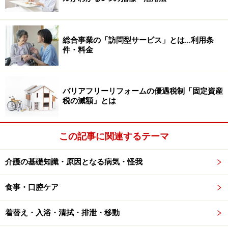
では、実際に食事ではどの部分が作用して
いる？
さて、食事の動作ではどの部分がどのように動いている
総合事業の「訪問型サービス」とは…利用条
か、【図2】を元にしながら説明に移ります。
件・料金
バリアフリーリフォームの優遇税制「固定資産
【図2】私たちは食事をする際、五感をフル活用していま
税の減額」とは
す。どのタイミングでどの五感を使っているか一覧表にして
みました。
この記事に関連するテーマ
（1）
で目で料理を見て、鼻で匂いを嗅ぐ。「おいしそ
介護の基礎知識・原因となる病気・怪我
う」「食べられる」と認識すると、
（2）
にあるように
手で料理を口に運びます、
（3）
の「噛む」動作が始ま
食事・口腔ケア
ります。このときは歯のみならず、唇（「口唇（こうし
ん）」）や舌も活躍します。このとき、味や噛んだとき
着替え・入浴・清拭・排泄・移動
の音を口の中で楽しみます（専門用語では口の中でのお