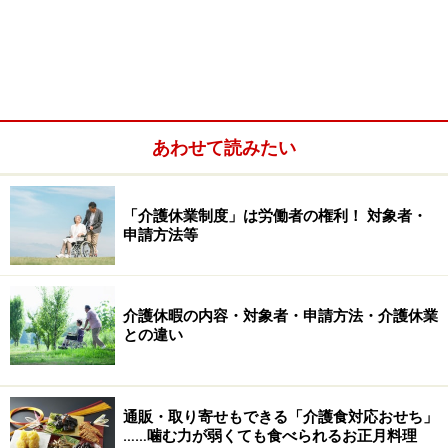
摂食に関するカラダの仕組み
あわせて読みたい
【図1】口から喉を通って胃に到達するまでの解剖図です。
「介護休業制度」は労働者の権利！ 対象者・
難しく見えると思いますが、これを理解すると介護の基本が
申請方法等
すべて理解できます。（クリックで拡大）
はじめに少し、解剖学のお話をしましょう。ちょっと難
しいですが、丁寧に説明しますので、右側の【図1】を
介護休暇の内容・対象者・申請方法・介護休業
との違い
見ながらがんばって読み進めてください。
まず、右の図の色からお話します。水色に塗られている
通販・取り寄せもできる「介護食対応おせち」
部分が外部とつながっている部分。それ以外の白っぽい
……噛む力が弱くても食べられるお正月料理
部分（左を向いた頭の形）が身体です。