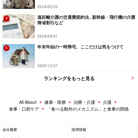
2024/03/25
喉頭へ送り込まれた食べ物は「喉頭蓋谷（こうとうがい
遠距離介護の交通費節約法…新幹線・飛行機の介護
4
帰省割引など
こく）」という喉のポケットでいったん受け止められま
す。これにより「食べ物が入ってきた」ことを知った
2024/04/01
「喉頭蓋（いんとうがい）」は気管に蓋をします。そし
年末年始の一時帰宅、ここだけは気をつけて
5
て、食べ物は気管ではなく食道のほうへ送り込まれるの
です。この咽頭蓋による気管の蓋は、空気すら通れない
2009/12/07
ほど、頑丈なものです。このことから、空気以外の何か
（食べ物、飲み物、だ液、薬など）を飲み込む際は、人
ランキングをもっと見る
間は必ず呼吸を一瞬、止めています。うそだと思った
ら、試しにだ液を飲み込んでみてください。息を止めず
には飲み込めないはずです。そして、このとき、気管へ
>
>
>
>
All About
健康・医療
治療・介護
介護
>
食事・口腔ケア
「食べる動作のメカニズム」と食事の関係
の蓋がしっかり閉じられておらず、食べ物などが気管を
通って肺へ入っていってしまった状態が
「誤嚥（ごえ
ん）」
です。
会社概要
採用情報