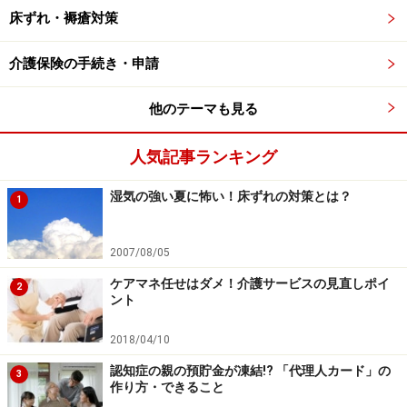
床ずれ・褥瘡対策
いしさを「テクスチャー」といいます）。ここまではな
んとなく、無意識にやっていることが多いですが、意識
介護保険の手続き・申請
すれば「噛んでいる」などの感覚をつかむことができま
す。ですが、食べる動作で意識できるのはここまでで
他のテーマも見る
す。
人気記事ランキング
この先は、食べ物を飲み込むための「反射」が起こりま
湿気の強い夏に怖い！床ずれの対策とは？
す。
（4）
と
（5）
はいわゆる「ごっくん」という動作で
1
すが、これは反射的に起こる動作です。ある程度、噛ん
で食べ物が飲み込める状態（「食塊（しょっかい）」と
2007/08/05
いいます）になったと脳が判断すると、舌で口蓋垂の方
ケアマネ任せはダメ！介護サービスの見直しポイ
2
向へ食べ物を押します。このとき、食べ物が鼻に入らな
ント
いよう、「軟口蓋（なんこうがい）」と口蓋垂の間にあ
2018/04/10
る「口蓋帆（こうがいはん）（図には部位名が書かれて
認知症の親の預貯金が凍結!? 「代理人カード」の
いません）」が鼻腔への通り道をふさぎ、食べ物を喉頭
3
作り方・できること
へと送り込みます。