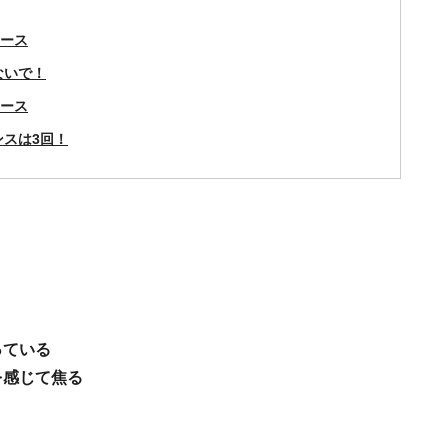
ケース
ないで！
ケース
スは3回！
っている
を感じて焦る