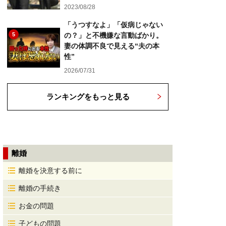
2023/08/28
「うつすなよ」「仮病じゃない
5
の？」と不機嫌な言動ばかり。
妻の体調不良で見える“夫の本
性”
2026/07/31
ランキングをもっと見る
離婚
離婚を決意する前に
離婚の手続き
お金の問題
子どもの問題