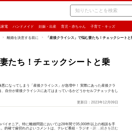
活家電
ハンドメイド
妊娠・出産
育児・赤ちゃん
子育て・キッズ
離婚を決意する前に
「産後クライシス」で悩む妻たち！チェックシートと
む妻たち！チェックシートと乗
険悪になってしまう「産後クライシス」が急増中！ 実際にあった産後クラ
は、自分が産後クライシスにあてはまっているかどうかセルフチェックをし
更新日：2023年12月09日
イオニア。特に離婚問題においては28年間で35,000件以上の相談を手
ス。的確で歯切れのよいコメントは、テレビ番組・ラジオ・講演などでも、
...続きを読む