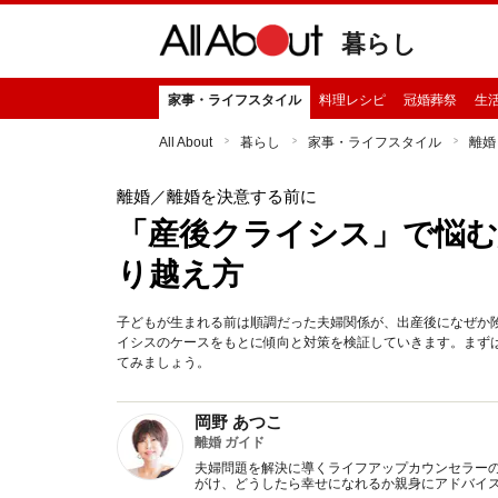
暮らし
家事・ライフスタイル
料理レシピ
冠婚葬祭
生
All About
暮らし
家事・ライフスタイル
離婚
離婚
／離婚を決意する前に
「産後クライシス」で悩
り越え方
子どもが生まれる前は順調だった夫婦関係が、出産後になぜか
イシスのケースをもとに傾向と対策を検証していきます。まず
てみましょう。
岡野 あつこ
離婚 ガイド
夫婦問題を解決に導くライフアップカウンセラーのパ
がけ、どうしたら幸せになれるか親身にアドバイ