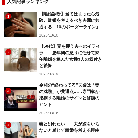
人気記事ランキング
【離婚診断】当てはまったら危
1
険。離婚を考えるべき夫婦に共
通する「10のボーダーライン」
2025/10/10
【50代】妻を襲う夫へのイライ
2
ラ……更年期の怒りに任せて熟
年離婚を選んだ女性3人の気付き
と後悔
2026/07/19
令和の“終わってる”夫婦は「妻
3
の沈黙」が共通点……専門家が
指摘する離婚のサインと修復の
ヒント
2026/03/16
妻と別れたい……夫が嫁をいら
4
ないと感じて離婚を考える理由