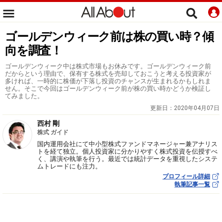
ゴールデンウィーク前は株の買い時？傾
向を調査！
ゴールデンウィーク中は株式市場もお休みです。ゴールデンウィーク前
だからという理由で、保有する株式を売却しておこうと考える投資家が
多ければ、一時的に株価が下落し投資のチャンスが生まれるかもしれま
せん。そこで今回はゴールデンウィーク前が株の買い時かどうか検証し
てみました。
更新日：
2020年04月07日
西村 剛
株式 ガイド
国内運用会社にて中小型株式ファンドマネージャー兼アナリス
トを経て独立。個人投資家に分かりやすく株式投資を伝授すべ
く、講演や執筆を行う。最近では統計データを重視したシステ
ムトレードにも注力。
プロフィール詳細
執筆記事一覧