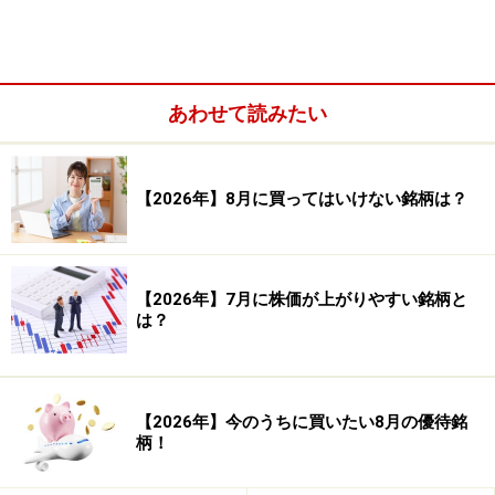
勝ち数： 20,118 回
負け数： 16,243 回
引き分け数： 921 回
あわせて読みたい
合計損益（率）： 42,099.81 ％ 平均損益（率）：
1.13 ％
【2026年】8月に買ってはいけない銘柄は？
合計利益（率）： 113,926.87 ％ 平均利益（率）：
5.66 ％
合計損失（率）： -71,827.06 ％ 平均損失（率）：
【2026年】7月に株価が上がりやすい銘柄と
-4.42 ％
は？
プロフィット・ファクター（合計利益÷合計損失）：
1.586
【2026年】今のうちに買いたい8月の優待銘
平均保持日数： 12.42 日
柄！
「4月25日の翌営業日寄り付きに買い」というシンプル