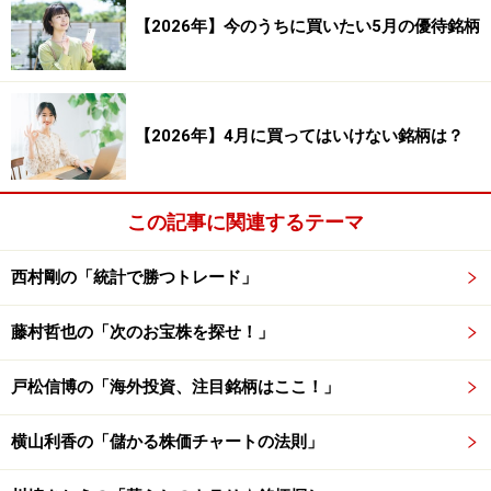
【2026年】今のうちに買いたい5月の優待銘柄
■このテーマでの検証については、
【システムトレード
の達人】
を使って検証しています。記事の内容に関して
は万全を期しておりますが、その内容の正確性および安
【2026年】4月に買ってはいけない銘柄は？
全性、利用者にとっての有用性を保証するものではあり
ません。当社及び関係者は一切の責任を負わないものと
します。投資判断はご自身の責任でお願いします）
この記事に関連するテーマ
※記事内容は執筆時点のものです。最新の内容をご確認くださ
西村剛の「統計で勝つトレード」
い。
藤村哲也の「次のお宝株を探せ！」
戸松信博の「海外投資、注目銘柄はここ！」
横山利香の「儲かる株価チャートの法則」