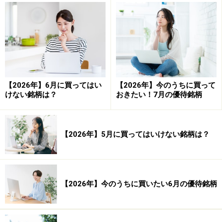
な売買ルールにもかかわらず、検証結果は大きくプラス
でした。平均利益率は5.66％、平均損失率は4.42％でし
た。
もちろん実際に投資を行う際には売買手数料も発生しま
すし、全ての銘柄を買い付けることもできません。
【2026年】6月に買ってはい
【2026年】今のうちに買って
けない銘柄は？
おきたい！7月の優待銘柄
ただ大型連休前は連休中に保有する株式が売買できない
ため、連休前にいったん売られやすくなる傾向にある。
【2026年】5月に買ってはいけない銘柄は？
そのため
連休前に買って、連休明けに売却すると利益を
得やすい傾向にあると覚えておけばよいかと思います。
【2026年】今のうちに買いたい6月の優待銘柄
【期間限定】今回の検証ができる株式投資ソフトのフリ
ー版を無料プレゼントします。こちらをクリックくださ
い