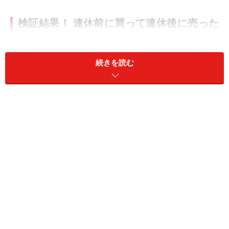
検証結果！ 連休前に買って連休後に売った
場合、利益は得やすい
続きを読む
システムトレードの達人
勝率： 55.33 ％