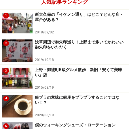
人気記事ランキング
新大久保の「イケメン通り」はどこ？どんな店・
1
屋台がある？
2018/09/02
浅草周辺で御朱印巡り！上野まで歩いてかわいい
2
御朱印をいただく
2019/10/18
上野・御徒町B級グルメ散歩 新旧「安くて美味
3
い」店
2015/03/19
銀ブラの意味は銀座をブラブラすることではな
4
い！？
2020/06/19
僕のウォーキングシューズ・ローテーション
5