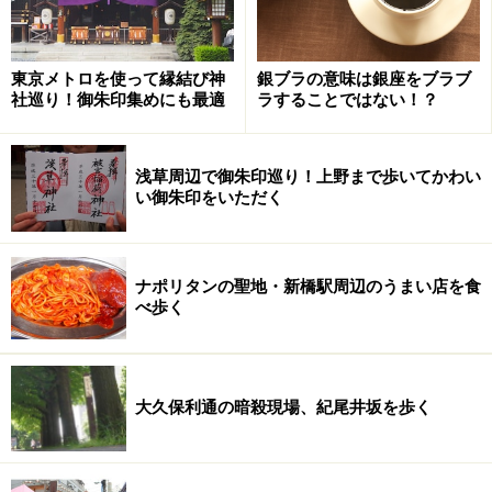
東京メトロを使って縁結び神
銀ブラの意味は銀座をブラブ
社巡り！御朱印集めにも最適
ラすることではない！？
浅草周辺で御朱印巡り！上野まで歩いてかわい
い御朱印をいただく
ナポリタンの聖地・新橋駅周辺のうまい店を食
べ歩く
大久保利通の暗殺現場、紀尾井坂を歩く