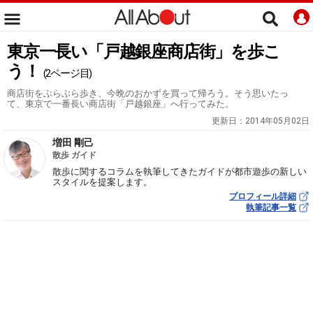
東京一長い「戸越銀座商店街」を歩こ
う！
(2ページ目)
商店街をぶらぶら歩き、今晩のおかずを買って帰ろう。そう思いたっ
て、東京で一番長い商店街「戸越銀座」へ行ってみた。
更新日：
2014年05月02日
増田 剛己
散歩 ガイド
散歩に関するコラムを執筆してきたガイドが都市遊歩の新しい
スタイルを提案します。
プロフィール詳細
執筆記事一覧