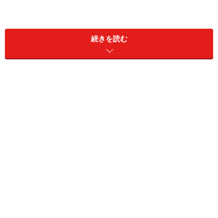
女性に対する対応に関しては、ノウハウやマナー本など
を読んでいただくとして、
今回は、「歳（経験）を重ね
続きを読む
たからこそ出てくる、“恋の障害となる欠点”」につい
て、“子供おじさん”と“大人紳士”を比較しながら紹介し
ていきます。
※記事内容は執筆時点のものです。最新の内容をご確認くださ
い。
次のページへ
1
/
4