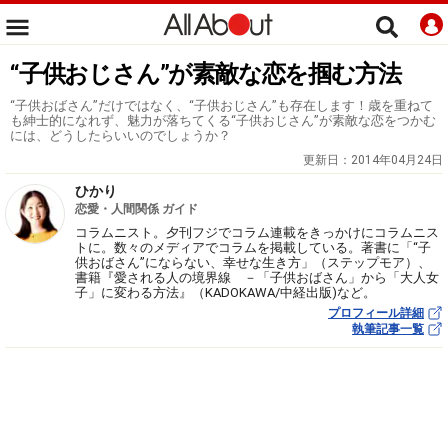
“子供おじさん”が素敵な恋を掴む方法
“子供おばさん”だけではなく、“子供おじさん”も存在します！歳を重ねて
も紳士的になれず、魅力が落ちてくる“子供おじさん”が素敵な恋をつかむ
には、どうしたらいいのでしょうか？
更新日：
2014年04月24日
ひかり
恋愛・人間関係 ガイド
コラムニスト。夕刊フジでコラム連載をきっかけにコラムニス
トに。数々のメディアでコラムを掲載している。著書に「“子
供おばさん”にならない、幸せな生き方」（ステップモア）、
書籍『愛される人の境界線 －「子供おばさん」から「大人女
子」に変わる方法』（KADOKAWA/中経出版)など。
プロフィール詳細
執筆記事一覧