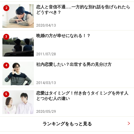
恋人と音信不通……一方的な別れ話を告げられたら
2
どうすべき？
2020/04/13
晩婚の方が幸せになれる！？
3
2011/07/28
社内恋愛したい？出世する男の見分け方
4
2014/03/13
恋愛はタイミング！付き合うタイミングを外す人
5
とつかむ人の違い
2020/05/29
ランキングをもっと見る