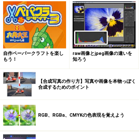
携して動作します。
自作ペーパークラフトを楽し
raw画像とjpeg画像の違いを
もう！
知ろう
【合成写真の作り方】写真や画像を本物っぽく
合成するためのポイント
iPadのLightroom mobileとパソコンのLightroomとの連携によ
RGB、RGBa、CMYKの色表現を覚えよう
るRaw画像の閲覧と編集が可能。