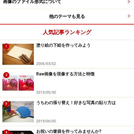
画像のファイル形式について
パソコンのLightroomのインターフェイス左上にあるIDプレ
ート(「Lightroom mobileを始める前に」と表示されている部
他のテーマも見る
分)をクリックします。
人気記事ランキング
同期が終了するとIDプレートに名前が表示されます。
塗り絵の下絵を作ってみよう
1
次に、パソコンのLightroomのライブラリモジュール(写
2006/03/02
真の整理・閲覧画面)で、あらかじめiPadと同期させたい
写真をまとめてコレクションを作ります。
Raw画像を現像する方法と特徴
2
コレクションというのはアルバムのような役割をするも
2013/05/30
ので、複数の写真をテーマやイベントごとにフォルダを
うちわの張り替え！好きな写真の貼り方は
3
ひとつ作って、そこに関連する写真をまとめておくとい
うものです。
2019/06/05
お祝いの箸袋を作ってみませんか?
ここでは「mobile01」という15枚の写真が収納されたコ
4