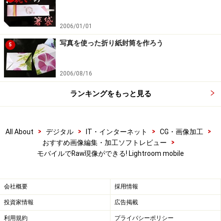
レクションを作ってあります。ここですべての写真のス
マートプレビューを生成することが必要です。コレクシ
2006/01/01
ョンのすべての写真を選択します。
写真を使った折り紙封筒を作ろう
5
Lightroomの画面に右上にある「ヒストグラム」パネルの
2006/08/16
左下のアイコンをクリックすると表示される画面で、
「○枚のスマートプレビューを生成」をクリックしま
ランキングをもっと見る
す。○には選択している写真の数が表示されます。
>
>
>
>
All About
デジタル
IT・インターネット
CG・画像加工
>
おすすめ画像編集・加工ソフトレビュー
モバイルでRaw現像ができる! Lightroom mobile
コレクションを選び、すべての写真を選択して、ヒストグラ
ム左下のアイコンをクリックして「○枚のスマートプレビュ
会社概要
採用情報
ーを生成」をクリックします。
投資家情報
広告掲載
利用規約
プライバシーポリシー