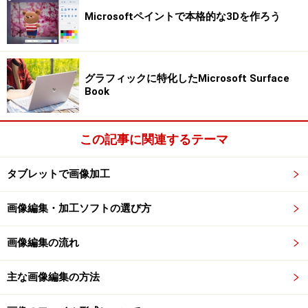
PCとiPadのLightroomを連携させるには?
Microsoftペイントで本格的な3Dを作ろう
では早速パソコンのLightroomと、iPadのLightroom
mobileを連携してみましょう。
グラフィックに特化したMicrosoft Surface
Book
なお、あらかじめAdobe IDを取得し、パソコンに
Lightroom5.4を、iPadにはLightroom mobileをインストー
この記事に関連するテーマ
ルておく必要があります。そのうえで、パソコンの
Lightroomを起動して、IDプレートの部分をクリックしま
タブレットで画像加工
す。
画像編集・加工ソフトの選び方
「サインイン」をクリックして、Adobe IDとパスワード
を入力してサインインをすると、同期が開始します。
画像編集の流れ
主な画像編集の方法