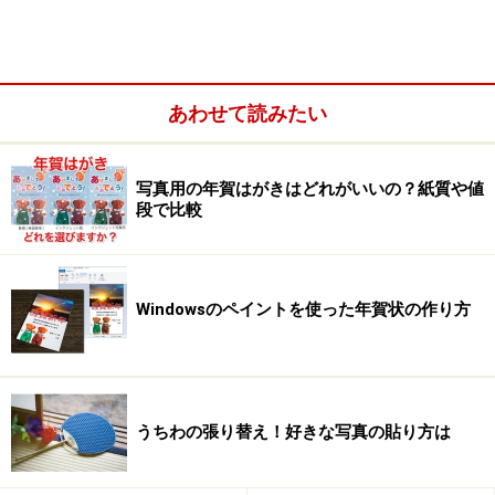
あわせて読みたい
写真用の年賀はがきはどれがいいの？紙質や値
段で比較
Windowsのペイントを使った年賀状の作り方
ただし、このアプリはiPad単体で使用するものではな
く、あくまでもパソコンのLightroomと連携させて操作を
する、補助的なアプリといえます。パソコン側に最新の
「Adobe Lightroom 5.4」がインストールされているうえ
うちわの張り替え！好きな写真の貼り方は
で、iPadアプリをインストールし、パソコン上の
Lightroomとの同期を有効にすることで、オンラインで連