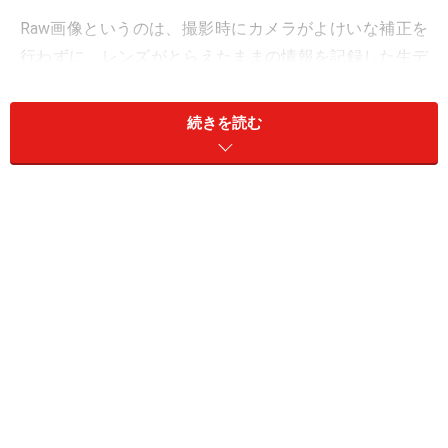
Raw画像というのは、撮影時にカメラがよけいな補正を
行わずに、レンズがとらえたままの情報を記録した生デ
ータです。JPEG画像に比べ多くの情報が含まれているた
め、JPEG画像よりもファイルサイズが大きく、転送や画
続きを読む
像の処理に負荷がかかりすぎるため、モバイルでのRaw
画像の扱いというのはこれまでは非現実的なものでし
た。
今回登場したLightroom mobileは、Lightroomに搭載され
ている「スマートプレビュー」という、パソコン本体以
外の外付けハードディスクなどに保存されているRaw画
像もスムースに扱えるテクノロジーを発展させて、iPad
でも負担無く操作できるようになったというものです。