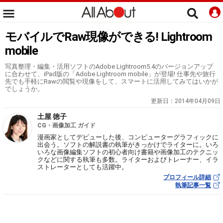
モバイルでRaw現像ができる! Lightroom
mobile
写真整理・編集・活用ソフトのAdobe Lightroom5.4のバージョンアップ
に合わせて、iPad版の「Adobe Lightroom mobile」が登場! 仕事先や旅行
先でも手軽にRawの閲覧や現像をして、スマートに活用してみてはいかが
でしょうか。
更新日：
2014年04月09日
土屋 徳子
CG・画像加工 ガイド
漫画家としてデビューした後、コンピューターグラフィックに
出会う。ソフトの解説書の執筆がきっかけでライターに。いろ
いろな画像編集ソフトの初心者向け書籍や画像加工のテクニッ
クなどに関する執筆も多数。ライターおよびトレーナー、イラ
ストレーターとしても活躍中。
プロフィール詳細
執筆記事一覧