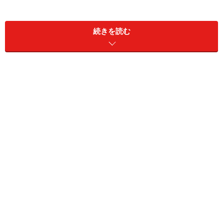
気に一般ブランドが追従する、という流れ。ドイツのVW
を筆頭に、プジョー・シトロエン、フィアット、オペ
続きを読む
ル、独フォードといった、いわゆる大衆ブランドもコン
パクトSUVを揃えてきた。
そんななか、フランスの雄・ルノーも、コレオスという
ミドルレンジSUVに続いて、ルーテシアベース（＝日産
アライアンスBプラットフォーム・ショート版）のFFコ
ンパクトSUV、キャプチャーをデビューさせたというわ
け。
ヒルスタートアシストやクルーズコントロール、オートワイ
パー、オートライトなど快適装備も備わる
※記事内容は執筆時点のものです。最新の内容をご確認くださ
い。