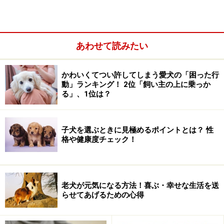
ス犬の場合は、発情サイクルから逆算して旅行予定を立
てるのがいいでしょう。
あわせて読みたい
旅行予定日まではなるべく変わったものなどは与えず、
お腹をこわしたりしないようにしたいところ。旅先での
かわいくてつい許してしまう愛犬の「困った行
下痢というのは結構たいへんなものです。万一、病気や
動」ランキング！ 2位「飼い主の上に乗っか
ケガがある時には、旅行に連れて行っても大丈夫かどう
る」、1位は？
か動物病院で確認をし、無理をさせないこと。旅行に行
かずとも、別の楽しみ方もあるのですから。
子犬を選ぶときに見極めるポイントとは？ 性
格や健康度チェック！
老犬が元気になる方法！喜ぶ・幸せな生活を送
らせてあげるための心得