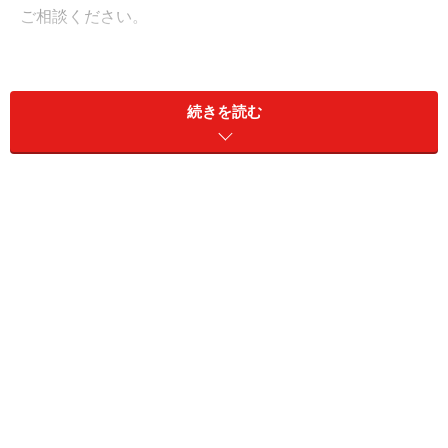
ご相談ください。
続きを読む
発情中のメス犬については、宿泊お断りの宿が多いで
す。発情中は病気感染の予防といった観点からも、あま
り慣れない場所に連れていくことはお勧めしません。メ