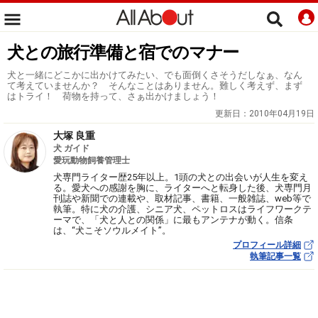
犬との旅行準備と宿でのマナー
犬と一緒にどこかに出かけてみたい、でも面倒くさそうだしなぁ、なん
て考えていませんか？ そんなことはありません。難しく考えず、まず
はトライ！ 荷物を持って、さぁ出かけましょう！
更新日：
2010年04月19日
大塚 良重
犬 ガイド
愛玩動物飼養管理士
犬専門ライター歴25年以上。1頭の犬との出会いが人生を変え
る。愛犬への感謝を胸に、ライターへと転身した後、犬専門月
刊誌や新聞での連載や、取材記事、書籍、一般雑誌、web等で
執筆。特に犬の介護、シニア犬、ペットロスはライフワークテ
ーマで、「犬と人との関係」に最もアンテナが動く。信条
は、“犬こそソウルメイト”。
プロフィール詳細
執筆記事一覧