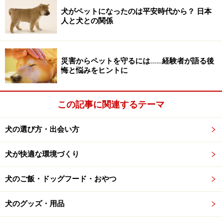
車で旅行に行く場合には、犬が車に慣れている必要があ
犬がペットになったのは平安時代から？ 日本
人と犬との関係
ります。車の慣らせ方については、
「犬と車で出かける
準備とコツ」
を参照してください。
災害からペットを守るには……経験者が語る後
悔と悩みをヒントに
持参する物を用意
愛犬と旅行に行くには、どんな物を持って行ったらいい
この記事に関連するテーマ
のでしょうか？ 主に、以下のようなものを用意すると
いいでしょう。
犬の選び方・出会い方
犬が快適な環境づくり
■
犬用品
リード＆首輪、またはハーネス（使い慣れたもの
犬のご飯・ドッグフード・おやつ
を）
迷子札（旅先で迷子になる子が意外に多いので、連
犬のグッズ・用品
絡先のわかるものを身につけさせましょう）