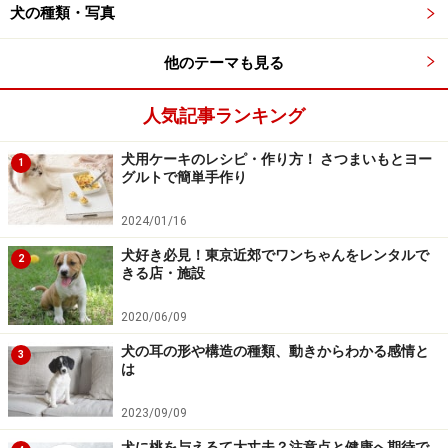
犬の種類・写真
ウンチ袋、トイレシート（やや多めに）
他のテーマも見る
いつも食べているフード、おやつ類
人気記事ランキング
犬用ケーキのレシピ・作り方！ さつまいもとヨー
1
食器、水飲み、飲用水
グルトで簡単手作り
2024/01/16
お気に入りのオモチャ
犬好き必見！東京近郊でワンちゃんをレンタルで
2
きる店・施設
ベッド、クレート、ケージ、敷物類（防水性のある
2020/06/09
ものを一枚用意しておくと何かの時に便利）
犬の耳の形や構造の種類、動きからわかる感情と
3
は
ブラシ
2023/09/09
犬に桃を与えるて大丈夫？注意点と健康へ期待で