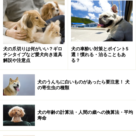
計画を立てる
犬の爪切りは何がいい？ギロ
犬の車酔い対策とポイント5
チンタイプなど愛犬向き道具
選！慣れる・治ることもあ
旅先までのルートや休憩場所、かかる時間、道路の混み
解説や注意点
る？
具合など、事前にある程度はチェックしておきましょ
う。車で移動する場合は、2時間に1回くらいの休憩はさ
犬のうんちに白いものがあったら要注意！ 犬
せてあげたいので、犬連れで休憩できそうな場所をあら
の寄生虫の種類
かじめ調べておくと安心ですよね。最近では高速のサー
ビスエリアにもドッグランが設置されているところもあ
りますし、犬用のおやつなどを売っているところもあり
犬の年齢の計算法・人間の歳への換算法・平均
ます。休憩がてら楽しんでみるのもいいのではないでし
寿命
ょうか。