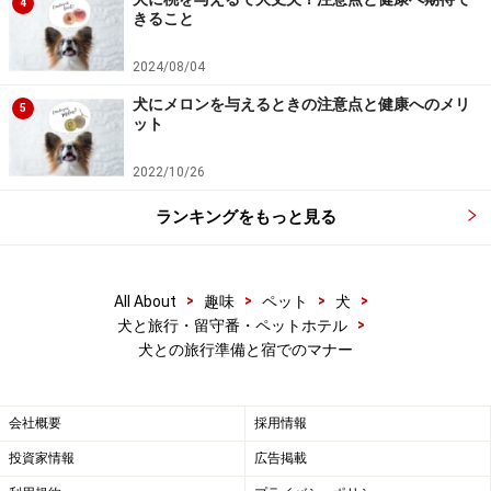
4
■
お手入れ、掃除用品
きること
バスタオル、タオル
2024/08/04
犬にメロンを与えるときの注意点と健康へのメリ
5
ティッシュ、濡れティッシュ、新聞紙
ット
2022/10/26
粘着ローラー（宿の室内に残った毛などを掃除する
際にも）
ランキングをもっと見る
消臭剤（慣れない場所では粗相をしてしまう子もい
>
>
>
>
All About
趣味
ペット
犬
るので）
>
犬と旅行・留守番・ペットホテル
犬との旅行準備と宿でのマナー
シャンプー、または水を使わないタイプのシャンプ
ーなど汚れを落とせるもの（旅先で汚れてしまった
会社概要
採用情報
り、場合によっては下痢などでお尻が汚れることも
投資家情報
広告掲載
あるので念のために）