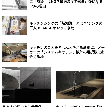
る「プロセットNo.3」「プロセットNo.4」「プロセット
に「熱湯」はNG？最適温度で家事が楽になる
3つの理由
No.5」と呼ぶフレームに、表右上にある「IHプレート
(200V/3,700W)」「テッパンプレート(200V/3,000W)」
「ホット＆チルプレート(200V/1,100W -3度C～+140度
キッチンシンクの「新潮流」とは？“シンクの
C)」など6種類のプレートの中から必要な機能と数のプレ
巨人”BLANCOがやってきた
ートを選択して組み合わせはめこんで使います。キャス
ター付きのレンジフードやエアーウォール等のユニット
も用意されています。
キッチンのことをきちんと考える新拠点。メー
カーの「システムキッチン」以外の選択肢に出
それぞれの、仕様と価格の詳細はアクシア・インターナ
合える場
ショナルまでお問い合わせください。
なお、モバイルキッチンシステムの「ホット＆チルユニ
ット」はヒーターと冷凍コンプレッサーが内蔵され187
万円の定価設定となっていますが、同じくアクシアの輸
入販売する
ドイツ製SPRING USA社
の「ホット/コールド
プレート」という表面温度4～6度Cのコールドプレート
日本人の使い方に最適化し
キッチンデザインの鍵は「水