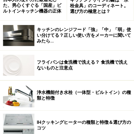
と、65～70度Cになるホットプレートがスイッチひとつ
た、男心くすぐる「国産」ビ
栓金具」のコーディネート。
で切替できるサービス用プレートはペルチェ素子という
ルトインキッチン機器の正体
選び方の極意とは？
小さな電子部品を使って温度制御ができるようになって
います。こちらの定価はポータブルタイプ、ビルトイン
キッチンのレンジフード「強」「中」「弱」使
タイプどちらも定価34万円です。
い分けてる？正しい使い方をメーカーに聞いて
みたら…
このように、業務用厨房機器の世界は最先端技術と、最
新デザインコンセプトの商品を随所に見ることができま
フライパンは食洗機で洗える？ 食洗機で洗え
す。
ないものと注意点
キッチンデザインをすすめるときには、ときおり業務用
厨房機器の最新動向にも注意を払いましょう。
浄水機能付き水栓（一体型・ビルトイン）の種
類と特徴
©Feb.2014 Copyright HIDEWO KURODA KITCHEN
SYSTEM LABO.INC.
IHクッキングヒーターの種類と特徴＆選び方の
※記事内容は執筆時点のものです。最新の内容をご確認くださ
コツ
い。