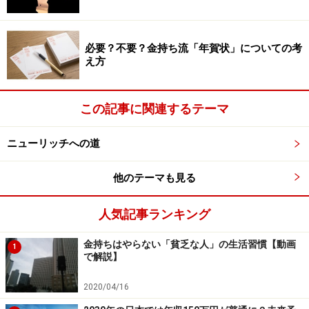
る）に充てるくらいで丁度よいと私は考えています。と
はいえ、2つ目の原因のように、投下した以上の効用が
得られない、ただの自己満足で終わるという使い方をし
必要？不要？金持ち流「年賀状」についての考
ていたとしたら、それはただの浪費ということになって
え方
しまうので、注意が必要です。
この記事に関連するテーマ
【関連記事】
ニューリッチへの道
お金持ちがSNSやゲームで時間を消費しない理由
金持ちはやらない「貧乏な人」の生活習慣
他のテーマも見る
お金持ちになれる人が誰にでも親切な理由とは
人気記事ランキング
※記事内容は執筆時点のものです。最新の内容をご確認くださ
い。
金持ちはやらない「貧乏な人」の生活習慣【動画
1
で解説】
2020/04/16