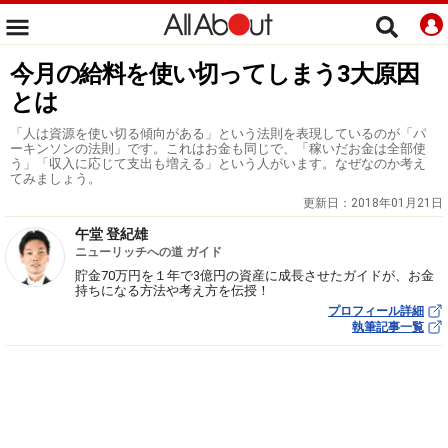
今月の給料を使い切ってしまう3大原因
とは
「人は資源を使い切る傾向がある」という法則を表現しているのが「パ
ーキンソンの法則」です。これはお金も同じで、「稼いだお金は全部使
う」「収入に応じて支出も増える」という人がいます。なぜなのか考え
てみましょう。
更新日：
2018年01月21日
午堂 登紀雄
ニューリッチへの道 ガイド
貯金70万円を１年で3億円の資産に成長させたガイドが、お金
持ちになる方法や考え方を伝授！
プロフィール詳細
執筆記事一覧