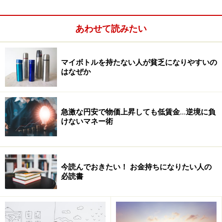
ぜ軸がないかというと、プライドが高いからです。
あわせて読みたい
そのため、人の目に触れやすいものや、自尊心を満足さ
せてくれるものにお金を使いがちです。飲食費、被服
費、住居費の割合が高いのもこのタイプです。だから、
マイボトルを持たない人が貧乏になりやすいの
年収が1000万円あっても、貯金はほとんどない、という
はなぜか
ことが起こります。
急激な円安で物価上昇しても低賃金…逆境に負
3つ目は、「あるものは食べ尽くす」という動物が持っ
けないマネー術
ている本能を、理性で抑えられないことです。草食動物
を見ればわかるとおり、草原のエサ（草）がなくなるま
で食べ、食べ尽くしたら飢えるか別の場所に移動しま
今読んでおきたい！ お金持ちになりたい人の
す。
必読書
彼らには、「これは小さな芽だから食べないで育つまで
待とう」「食べ尽くすと将来飢えてしまうから残してお