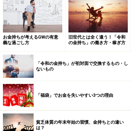
こう」という自制心はありせん。そこに生えていて食べ
られるなら全部食べます（もちろん例外はあり、たとえ
ばネコがよくエサを食べ残すのも、飢えに備える本能だ
と言われています）。
お金持ちが考えるGWの有意
旧世代とは全く違う！「令和
人間は理性があるため、安定的に食糧を確保したり、お
義な過ごし方
の金持ち」の働き方・稼ぎ方
金であれば全部使いきらないで将来に備えたりします。
そんな「使い切ったら将来困るかも」という想像ができ
「令和の金持ち」が初対面で交換するもの・し
ない人や、「少しは貯めておこう」という自制が効かな
ないもの
い人が、一定の割合で存在するようです。山や砂漠で遭
難したとき、手持ちの水は少しずつ飲まないと、あとで
苦しくなるとわかっているのに、一気に飲んでしまうよ
「福袋」でお金を失いやすい3つの理由
うな人です。
ただし、20代のうちは貯金などせず、すべてを自己投資
貧乏体質の年末年始の習慣、金持ちとの違い
（人と会う、本を読む、旅をする、多種多様な経験をす
は？