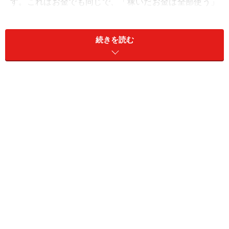
す。これはお金でも同じで、「稼いだお金は全部使う」
「収入に応じて支出も増える」という人は、「パーキン
ソン症候群」と言いかえることができそうです（病気の
続きを読む
パーキンソン病のことではありません）。
この、収入をすべて使いきってしまう人の傾向としては
3つあります。1つ目は、「今と同じ収入が今後も続くは
ず」という、根拠のない過信があること。高額所得者が
陥りがちな傾向ですが、「先月も100万円入ってきた
し、今月も100万円入ってきた。だから、来月も再来月
も100万円ずつ入ってくる」と思い込み、気が大きくな
って高コストな習慣になってしまうことがあります。
2つ目は、自分がどこへ重点的にお金をかけるかの軸が
ないことも要因として挙げられます。軸がないから満遍
なくお金を使い、それが浪費に拍車をかけます。ではな