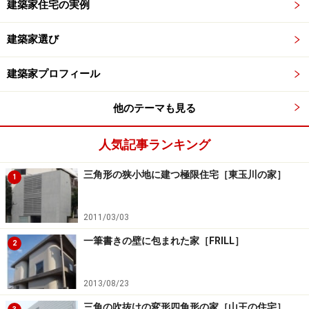
建築家住宅の実例
建築家選び
建築家プロフィール
他のテーマも見る
人気記事ランキング
三角形の狭小地に建つ極限住宅［東玉川の家］
1
2011/03/03
一筆書きの壁に包まれた家［FRILL］
2
2013/08/23
三角の吹抜けの変形四角形の家［山王の住宅］