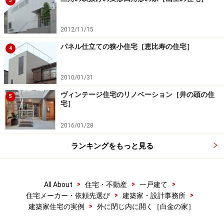
3
2012/11/15
パネル仕立ての狭小住宅［恵比寿の住宅］
4
2010/01/31
ヴィンテージ住宅のリノベーション［井の頭の住
5
宅］
2016/01/28
ランキングをもっと見る
>
>
>
All About
住宅・不動産
一戸建て
>
>
住宅メーカー・依頼先選び
建築家・設計事務所
>
建築家住宅の実例
外に閉じ内に開く［白金の家］