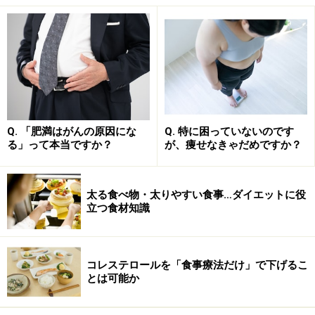
子供の肥満度の計算法
大人の肥満度はBMIを使って知ることができますが、子
供の肥満度はBMIでは判定することができません。どう
しても身長が低い分、BMIでは低い値になってしまうの
です。そのため、子供の肥満度は以下の計算式を使って
Q. 「肥満はがんの原因にな
Q. 特に困っていないのです
る」って本当ですか？
が、痩せなきゃだめですか？
判定します。
肥満度（過体重度）＝（体重（kg）-身長別標準体重
(kg)）/身長別標準体重(kg)×100(％)
太る食べ物・太りやすい食事…ダイエットに役
標準の範囲 -20％～+20％未満
立つ食材知識
軽度肥満 +20％～30％未満
中等度肥満 +30％～50％未満
高度肥満 +50％以上
コレステロールを「食事療法だけ」で下げるこ
とは可能か
身長別標準体重は、以下のURLの表で確認できます。計