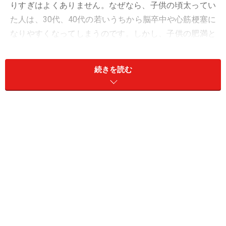
りすぎはよくありません。なぜなら、子供の頃太ってい
た人は、30代、40代の若いうちから脳卒中や心筋梗塞に
なりやすくなってしまうのです。しかし、子供の肥満と
大人の肥満の対処方法は大きく異なります。
続きを読む
子供の肥満と大人の肥満は違う
子供と大人の大きな違いは、子供は成長期であり、まだ
身長が伸びる可能性があるということです。大人はこの
先、身長が伸びることはありませんので、肥満を解消し
ようとする場合、体重を落として肥満を解消する以外に
方法はありませんが、子供の場合、身長が伸びる分を考
慮し、成長後に身長に見合った体重になるよう食事や運
動などで調節します。体重を下げるというよりも、体重
に見合った身長になるまで体重を増やさないようにする
といったイメージです。そのため、子供の成長に伴って