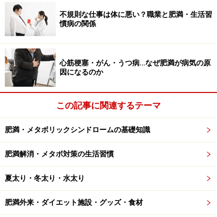
算に用いる標準体重は年齢別ではなく身長別になってい
不規則な仕事は体に悪い？職業と肥満・生活習
ますので注意して下さい。
慣病の関係
■性別身長別平均体重
http://jspe.umin.jp/medical/files/fuhyo3.pdf
心筋梗塞・がん・うつ病…なぜ肥満が病気の原
因になるのか
肥満はできるだけ早めに対処するほうが対策も立てやす
いので、軽度肥満のうちから身長に見合った標準体重を
この記事に関連するテーマ
目指してダイエットを行いましょう。
肥満・メタボリックシンドロームの基礎知識
子供の成長後の理想体重は「発育曲線」で
肥満解消・メタボ対策の生活習慣
知る
夏太り・冬太り・水太り
発育曲線は、横軸が年齢、縦軸（左側）が身長（cm)、
縦軸（右側）が体重（kg)になっています。身長・体重と
肥満外来・ダイエット施設・グッズ・食材
もに数本の線が書かれていますが、真ん中の線が平均で