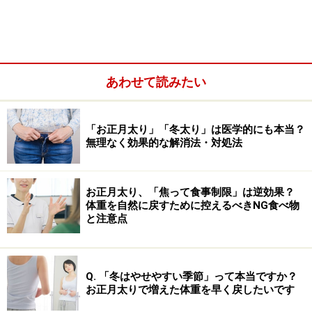
目標となる体重が変ってきます。
あわせて読みたい
「お正月太り」「冬太り」は医学的にも本当？
無理なく効果的な解消法・対処法
お正月太り、「焦って食事制限」は逆効果？
体重を自然に戻すために控えるべきNG食べ物
と注意点
まずは、子供が肥満かどうか、どのくらいの体重を目指
Q. 「冬はやせやすい季節」って本当ですか？
お正月太りで増えた体重を早く戻したいです
せばよいかの目安についてみてみましょう。