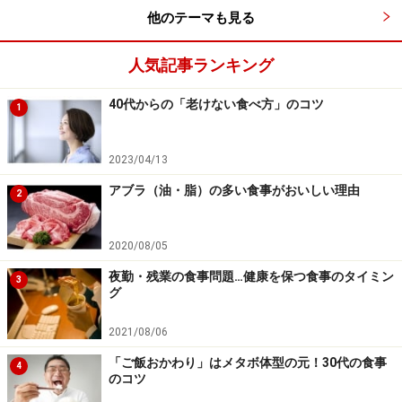
他のテーマも見る
す。男子を例にとると、身長が130cmの場合、標準体重
は約35kgと読み取れるわけです。子供の成長には個人差
人気記事ランキング
がありますので、10歳の身長の平均は約136cmですが、
既に9歳で140cmを超えている等の場合、1年後に10歳の
40代からの「老けない食べ方」のコツ
1
平均値を目指すのはナンセンスです。そのため、現在の
身長を基準にして半年～1年後にどの位の身長になるか
2023/04/13
を予想し、成長後の予想身長だと体重はどのくらいにな
アブラ（油・脂）の多い食事がおいしい理由
ればよいのか、発育曲線から大体の目安を求めます。例
2
えば9歳の誕生日に140cm、体重43kgの男子なら、1年後
に145cmくらいまで成長すると仮定して、10歳の誕生日
2020/08/05
に145cmの標準体重である40kgくらいになるように体重
夜勤・残業の食事問題…健康を保つ食事のタイミン
3
グ
を調整する等です。
2021/08/06
「ご飯おかわり」はメタボ体型の元！30代の食事
4
のコツ
男子の発育曲線「横断的標準身長・体重曲線（男子：0～18