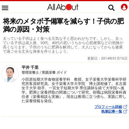
将来のメタボ予備軍を減らす！子供の肥
満の原因・対策
太っている子供はよく食べる元気な子と思われがちです。しかし、太っ
ている子供は成人後、30代、40代の若いうちから心筋梗塞などの危険が
高くなります。子供のうちに肥満を解消して、大人になってからも健康
で過ごせる丈夫な身体を作りましょう。
更新日：
2014年01月16日
平井 千里
管理栄養士 / 実践栄養 ガイド
小田原短期大学食物栄養学科 教授。女子栄養大学栄養科学研
究所客員研究員。女子栄養大学大学院 博士課程修了。名古屋
女子大学 助手、一宮女子短期大学 専任講師を経て大学院へ進
学。肥満と栄養摂取の関連について研究。前職は病院栄養科責
任者（栄養相談も実施）。現在は教壇に立つ傍ら、実践に即し
た栄養情報を発信。
プロフィール詳細
執筆記事一覧