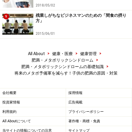
歳）
2018/05/02
（参考）男子の発育曲線「横断的標準身長・体重曲線
残業しがちなビジネスマンのための「間食の摂り
5
方」
（男子：0～18歳）」
http://jspe.umin.jp/medical/files/zu1_a.pdf
2015/06/01
>
>
>
All About
健康・医療
健康管理
>
肥満・メタボリックシンドローム
女子の発育曲線「横断的標準身長・体重曲線（女子：0～18
歳）
>
肥満・メタボリックシンドロームの基礎知識
将来のメタボ予備軍を減らす！子供の肥満の原因・対策
（参考）女子の発育曲線「横断的標準身長・体重曲線
（女子：0～18歳）」
会社概要
採用情報
http://jspe.umin.jp/medical/files/zu1_b.pdf
投資家情報
広告掲載
また、発育曲線を使ってその子供自身が太ったのか成長
利用規約
プライバシーポリシー
したのかを図る方法もあります。例えば、発育曲線の一
All Aboutについて
著作権・商標・免責
番下の線に沿って成長していた子供が、身長は一番下の
当サイトの情報についての注意
サイトマップ