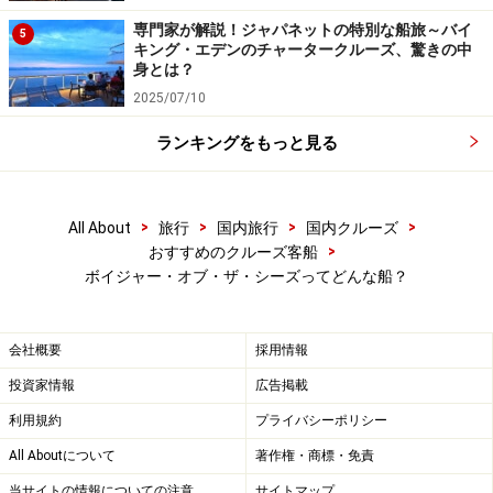
専門家が解説！ジャパネットの特別な船旅～バイ
5
キング・エデンのチャータークルーズ、驚きの中
身とは？
2025/07/10
ランキングをもっと見る
>
>
>
>
All About
旅行
国内旅行
国内クルーズ
>
おすすめのクルーズ客船
客室～装備とカテゴリー
ボイジャー・オブ・ザ・シーズってどんな船？
会社概要
採用情報
3、4人用の客室は壁に備え付けのベッドの他、ソファベッド
投資家情報
広告掲載
を利用するケースも
利用規約
プライバシーポリシー
室内の標準的な装備は、
All Aboutについて
著作権・商標・免責
テレビ、電話、金庫、湯沸し、ラジオ、ヘアドライヤ
当サイトの情報についての注意
サイトマップ