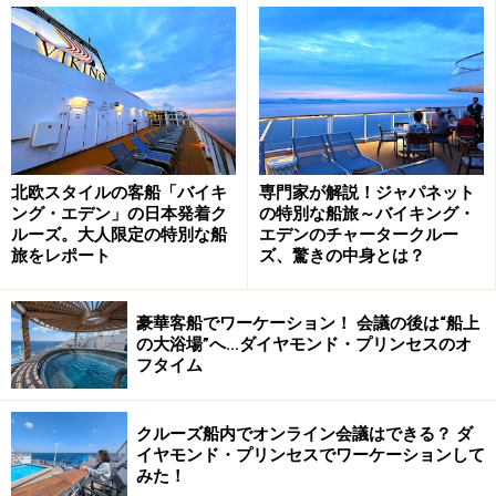
■食事
メインダイニング、ビュッフェレストラン、24時間営業
のカフェ、ルームサービス
～以下有料レストラン～
ポルトフィーノ（イタリアン）、ジョニーロケッツ（ハ
ンバーガー）、スター・バックス、アイスクリームショ
北欧スタイルの客船「バイキ
専門家が解説！ジャパネット
ング・エデン」の日本発着ク
の特別な船旅～バイキング・
ップ、バー等
ルーズ。大人限定の特別な船
エデンのチャータークルー
旅をレポート
ズ、驚きの中身とは？
豪華客船でワーケーション！ 会議の後は“船上
の大浴場”へ…ダイヤモンド・プリンセスのオ
フタイム
海を望むパターゴルフ
■施設
クルーズ船内でオンライン会議はできる？ ダ
甲板：プール、ジャグジー、ロッククライミング、パタ
イヤモンド・プリンセスでワーケーションして
みた！
ーゴルフ、バスケットコート等