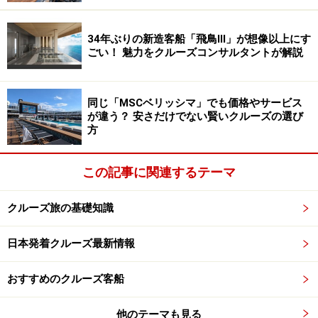
船内：120m4層吹き抜けのロイヤルプロムナード、アイ
34年ぶりの新造客船「飛鳥lll」が想像以上にす
ススケートリンク、シアター、カジノ、スパ、チャイル
ごい！ 魅力をクルーズコンサルタントが解説
ドルーム等
同じ「MSCベリッシマ」でも価格やサービス
が違う？ 安さだけでない賢いクルーズの選び
方
アイススケートショーは必見
この記事に関連するテーマ
■サービス
クルーズ旅の基礎知識
エンターテイメントが充実。プロのスケーターによるア
イススケートショー、ドリームワークスのキャラクター
日本発着クルーズ最新情報
によるパレードやグリーティングサービスもある。1300
名収容のシアターでは毎晩、趣向を凝らした華やかなシ
おすすめのクルーズ客船
ョーを開催。
他のテーマも見る