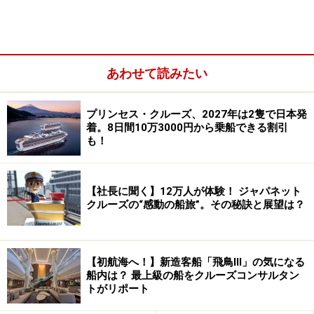
あわせて読みたい
プリンセス・クルーズ、2027年は2隻で日本発
着。8日間10万3000円から乗船できる割引
ボイジャー・オブ・ザ・シーズ～データ
も！
13万7276トン 客室数：1557室 定員：3114名
米国ロイヤルカリビアン社所有の
カジュアル船
【社長に聞く】12万人が体験！ ジャパネット
クルーズの“感動の船旅”。その秘訣と展望は？
ボイジャー・オブ・ザ・シーズ～設備
【初航海へ！】新造客船「飛鳥Ⅲ」の気になる
船内は？ 最上級の船をクルーズコンサルタン
トがリポート
朝食の一例。サーモンのベーグル