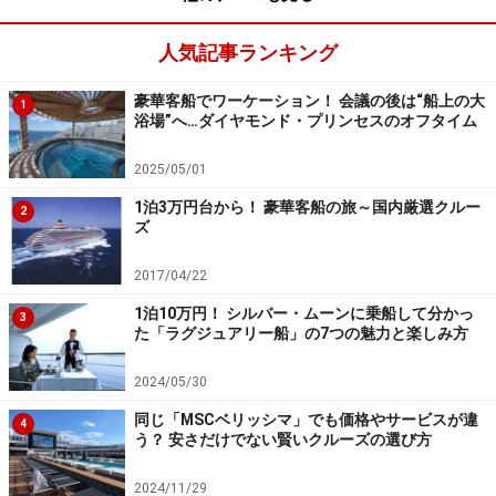
人気記事ランキング
日本語対応(※日本発着クルーズについて）
豪華客船でワーケーション！ 会議の後は“船上の大
1
浴場”へ…ダイヤモンド・プリンセスのオフタイム
2025/05/01
メニューは日本語なので食べたいものをオーダーできる
1泊3万円台から！ 豪華客船の旅～国内厳選クルー
2
日本人コーディネーター乗船。船内新聞やメニューなど
ズ
は日本語で準備。
2017/04/22
4/26出発分のみチャイルドルームに専属日本人コーディ
1泊10万円！ シルバー・ムーンに乗船して分かっ
ネーターが乗船。
3
た「ラグジュアリー船」の7つの魅力と楽しみ方
2024/05/30
同じ「MSCベリッシマ」でも価格やサービスが違
4
う？ 安さだけでない賢いクルーズの選び方
2024/11/29