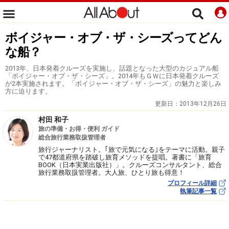
ボイジャー・オブ・ザ・シーズってどん
な船？
2013年、日本発着クルーズを実施し、話題となった大型のカジュアル船
「ボイジャー・オブ・ザ・シーズ」。2014年もＧＷに日本発着クルーズ
が2本実施されます。「ボイジャー・オブ・ザ・シーズ」の魅力と楽しみ
方に迫ります。
更新日：
2013年12月26日
村田 和子
旅の準備・お得・便利 ガイド
総合旅行業務取扱管理者
旅行ジャーナリスト。｢旅で元気になる｣をテーマに活動。親子
で47都道府県を踏破し旅育メソッドを提唱。著書に「旅育
BOOK（日本実業出版社）」。クルーズコンサルタント、総合
旅行業務取扱管理者。大人旅、ひとり旅も得意！
プロフィール詳細
執筆記事一覧