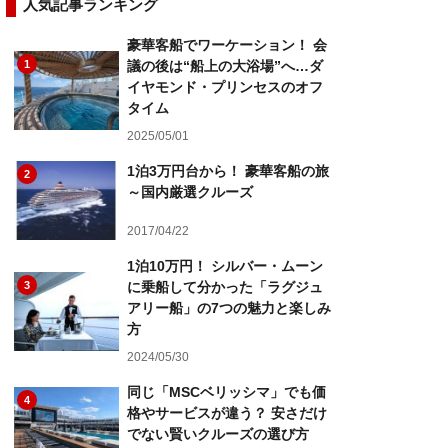
人気記事ランキング
豪華客船でワーケーション！ 会
1
議の後は“船上の大浴場”へ…ダ
イヤモンド・プリンセスのオフ
タイム
2025/05/01
1泊3万円台から！ 豪華客船の旅
2
～国内厳選クルーズ
2017/04/22
1泊10万円！ シルバー・ムーン
3
に乗船して分かった「ラグジュ
アリー船」の7つの魅力と楽しみ
方
2024/05/30
同じ「MSCベリッシマ」でも価
4
格やサービスが違う？ 安さだけ
でない賢いクルーズの選び方