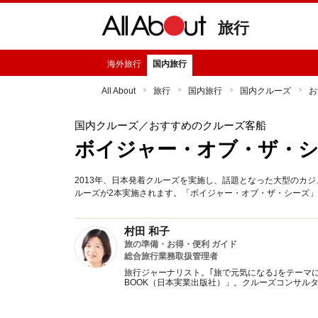
旅行
海外旅行
国内旅行
All About
旅行
国内旅行
国内クルーズ
お
国内クルーズ
／おすすめのクルーズ客船
ボイジャー・オブ・ザ・
2013年、日本発着クルーズを実施し、話題となった大型のカジ
ルーズが2本実施されます。「ボイジャー・オブ・ザ・シーズ
村田 和子
旅の準備・お得・便利 ガイド
総合旅行業務取扱管理者
旅行ジャーナリスト。｢旅で元気になる｣をテーマ
BOOK（日本実業出版社）」。クルーズコンサル