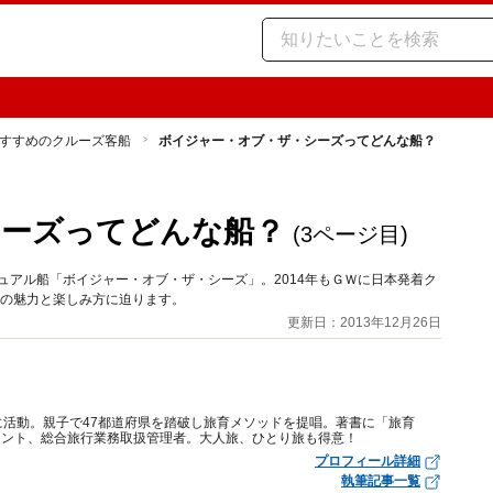
すすめのクルーズ客船
ボイジャー・オブ・ザ・シーズってどんな船？
シーズってどんな船？
(3ページ目)
ュアル船「ボイジャー・オブ・ザ・シーズ」。2014年もＧＷに日本発着ク
」の魅力と楽しみ方に迫ります。
更新日：2013年12月26日
に活動。親子で47都道府県を踏破し旅育メソッドを提唱。著書に「旅育
タント、総合旅行業務取扱管理者。大人旅、ひとり旅も得意！
プロフィール詳細
執筆記事一覧