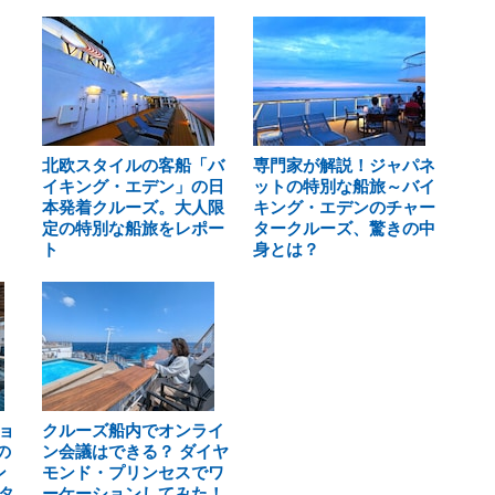
北欧スタイルの客船「バ
専門家が解説！ジャパネ
イキング・エデン」の日
ットの特別な船旅～バイ
本発着クルーズ。大人限
キング・エデンのチャー
定の特別な船旅をレポー
タークルーズ、驚きの中
ト
身とは？
ョ
クルーズ船内でオンライ
の
ン会議はできる？ ダイヤ
ン
モンド・プリンセスでワ
タ
ーケーションしてみた！