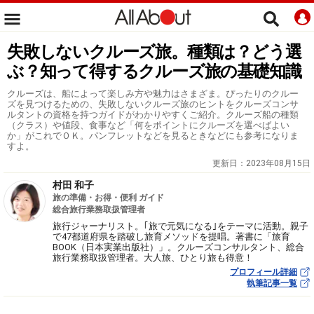
失敗しないクルーズ旅。種類は？どう選
ぶ？知って得するクルーズ旅の基礎知識
クルーズは、船によって楽しみ方や魅力はさまざま。ぴったりのクルー
ズを見つけるための、失敗しないクルーズ旅のヒントをクルーズコンサ
ルタントの資格を持つガイドがわかりやすくご紹介。クルーズ船の種類
（クラス）や値段、食事など「何をポイントにクルーズを選べばよい
か」がこれでＯＫ。パンフレットなどを見るときなどにも参考になりま
すよ。
更新日：
2023年08月15日
村田 和子
旅の準備・お得・便利 ガイド
総合旅行業務取扱管理者
旅行ジャーナリスト。｢旅で元気になる｣をテーマに活動。親子
で47都道府県を踏破し旅育メソッドを提唱。著書に「旅育
BOOK（日本実業出版社）」。クルーズコンサルタント、総合
旅行業務取扱管理者。大人旅、ひとり旅も得意！
プロフィール詳細
執筆記事一覧