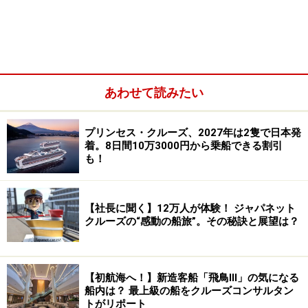
あわせて読みたい
大人のクルーズ？それともファミリークルーズ？船や時期を
選んでお好みのクルーズに出かけよう、クルーズコンサルタ
プリンセス・クルーズ、2027年は2隻で日本発
ントが指南します！
着。8日間10万3000円から乗船できる割引
も！
客船は「ラグジュアリー」「プレミアム」
【社長に聞く】12万人が体験！ ジャパネット
「カジュアル」の3クラス
クルーズの“感動の船旅”。その秘訣と展望は？
客船といってもその楽しみ方は千差万別。まず知ってお
きたいのが客船のクラスについて。
【初航海へ！】新造客船「飛鳥Ⅲ」の気になる
上から「ラグジュアリー」「プレミアム」「カジュア
船内は？ 最上級の船をクルーズコンサルタン
トがリポート
ル」という3つのクラスがあります。クラス分けは、乗