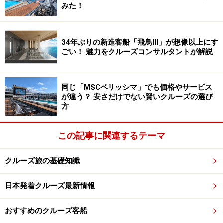
みた！
ごしたいか」で自分の希望にあったものを選ぶのがいい
でしょう。なお、日本船は、上記のクラス分類の対象外
ですが、一般的に「ラグジュアリー」と「プレミアム」
34年ぶりの新造客船「飛鳥lll」が想像以上にす
ごい！ 魅力をクルーズコンサルタントが解説
の間といわれています。
同じ「MSCベリッシマ」でも価格やサービス
が違う？ 安さだけでない賢いクルーズの選び
360度大海原のクルーズ。失敗しないヒントとは？
方
この記事に関連するテーマ
クルーズ旅の基礎知識
船の上とは思えない施設充実のテーマパークのようなクルー
ズも！
日本発着クルーズ最新情報
おすすめのクルーズ客船