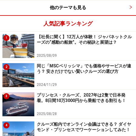
他のテーマも見る
※記事内容は執筆時点のものです。最新の内容をご確認くださ
い。
人気記事ランキング
次のページへ
1
/
4
【社長に聞く】12万人が体験！ ジャパネットクル
1
ーズの“感動の船旅”。その秘訣と展望は？
2025/08/09
同じ「MSCベリッシマ」でも価格やサービスが違
2
う？ 安さだけでない賢いクルーズの選び方
2024/11/29
プリンセス・クルーズ、2027年は2隻で日本発
3
着。8日間10万3000円から乗船できる割引も！
2025/08/28
クルーズ船内でオンライン会議はできる？ ダイヤ
4
モンド・プリンセスでワーケーションしてみた！