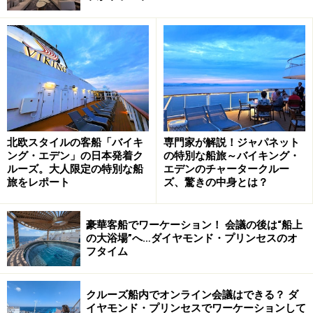
客1人あたりが占める容積と、乗組員1人あたりの乗船客
数で定められています。つまりゆったりした空間で、き
め細やかなサービスが期待できる方がクラスは上になり
ます。
・乗船客1人あたりの総トン数(⇒1人あたりどれくらいの
占有容積があるか？）
北欧スタイルの客船「バイキ
専門家が解説！ジャパネット
・乗組員1人あたりの乗船客数(⇒乗組員1人当たりで何名
ング・エデン」の日本発着ク
の特別な船旅～バイキング・
ルーズ。大人限定の特別な船
エデンのチャータークルー
のお客様をサービスする換算になるか？）
旅をレポート
ズ、驚きの中身とは？
クラスが上になれば乗船料は高くなりますが、必ずしも
豪華客船でワーケーション！ 会議の後は“船上
上のクラスだから、万人に快適というものでもありませ
の大浴場”へ…ダイヤモンド・プリンセスのオ
ん。例えばカジュアル船は、大型で施設が充実してお
フタイム
り、アクティブな方にとってはラグジュアリーな船より
も、魅力的に感じることもあります。
クルーズ船内でオンライン会議はできる？ ダ
イヤモンド・プリンセスでワーケーションして
クラスはそれぞれの個性と捉え、「誰とどんなふうに過