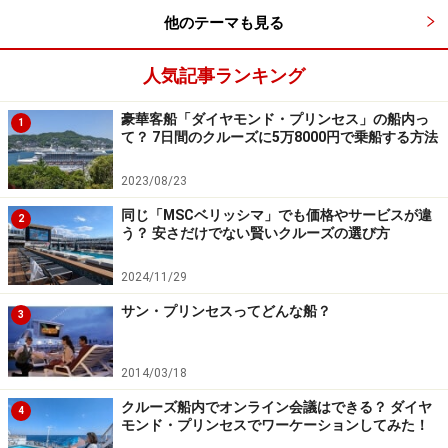
軽に問い合わせができる（9～21時）
他のテーマも見る
・電話での通訳サービス
人気記事ランキング
バトラーへやルームサービスなどの際、電話で用件を通
訳してくれる
豪華客船「ダイヤモンド・プリンセス」の船内っ
1
・日本語メニューや船内新聞
て？ 7日間のクルーズに5万8000円で乗船する方法
レストランやバーには日本語のメニューがあり、船内新
2023/08/23
聞も日本語。最終乗船時刻や出入国の手続きなど大事な
アナウンスも分かりやすい
同じ「MSCベリッシマ」でも価格やサービスが違
2
う？ 安さだけでない賢いクルーズの選び方
・英語でのコミュニケーションを後押し
後述の「ジャパネットクルーズ通信」では、外国人スタ
2024/11/29
ッフとのコミュニケーションに役立つ英語表現を掲載
サン・プリンセスってどんな船？
3
・その他
シルバー・ムーン（船）のサービスとして、レセプショ
2014/03/18
ン前に通訳が待機
クルーズ船内でオンライン会議はできる？ ダイヤ
4
モンド・プリンセスでワーケーションしてみた！