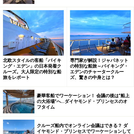
充実した日本語対応で、ストレスなく快適な船内ライフ
を実現
船内新聞に加え「ジャパネットクルーズ通信」を発行！
船をとことん楽しめる
ジャパネット主催のアクティビティ。ラジオ体操から船
上イベントまで
豪華なジャパネットプレゼンツのショー。紅白出場の歌
北欧スタイルの客船「バイキ
専門家が解説！ジャパネット
ング・エデン」の日本発着ク
の特別な船旅～バイキング・
手もサプライズ登場
ルーズ。大人限定の特別な船
エデンのチャータークルー
ミシュラン7年連続ひとつ星の和食店がクルーズに。朝
旅をレポート
ズ、驚きの中身とは？
食もおいしい和食を
特食ある寄港地観光。徳島では大塚国際美術館を貸し切
豪華客船でワーケーション！ 会議の後は“船上
の大浴場”へ…ダイヤモンド・プリンセスのオ
りで
フタイム
まだある独自のサービス！ 次回のラグジュアリー船チャ
ータークルーズも期待
クルーズ船内でオンライン会議はできる？ ダ
イヤモンド・プリンセスでワーケーションして