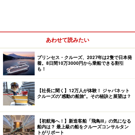
あわせて読みたい
プリンセス・クルーズ、2027年は2隻で日本発
着。8日間10万3000円から乗船できる割引
も！
船内説明会も日本語で開催。チャータークルーズならではの
サービスやレストランサービス（予約やどこから有料なの
か）なども説明があった
【社長に聞く】12万人が体験！ ジャパネット
クルーズの“感動の船旅”。その秘訣と展望は？
シルバー・ムーンで見た「ジャパネットのチャーターク
ルーズのサービスへのこだわり」を徹底解剖します。
【初航海へ！】新造客船「飛鳥Ⅲ」の気になる
＜目次＞
船内は？ 最上級の船をクルーズコンサルタン
トがリポート