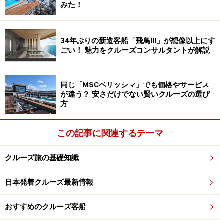
みた！
充実した日本語対応で、ストレスなく快適
な船内ライフを実現
34年ぶりの新造客船「飛鳥lll」が想像以上にす
ごい！ 魅力をクルーズコンサルタントが解説
船（シルバー・ムーン）側も、日本人をこれだけ多く受
け入れるのは初めてというなか、まず問題になるのが言
葉の壁。今回のチャータークルーズでは、日本語対応と
同じ「MSCベリッシマ」でも価格やサービス
して以下のサービスを用意。船のスタッフのホスピタリ
が違う？ 安さだけでない賢いクルーズの選び
方
ティも相まって、乗客が言葉の壁を越えたコミュニケー
ションをしながら船内ライフを楽しむ姿が印象的でし
この記事に関連するテーマ
た。
クルーズ旅の基礎知識
・ジャパネットデスクを設置
ジャパネットのスタッフが船内に駐在。寄港地観光の相
日本発着クルーズ最新情報
談のほか、困ったときのよりどころとしても機能
・船内ではLINEでサポート
おすすめのクルーズ客船
LINEで友達登録をすると、ジャパネットのスタッフへ気