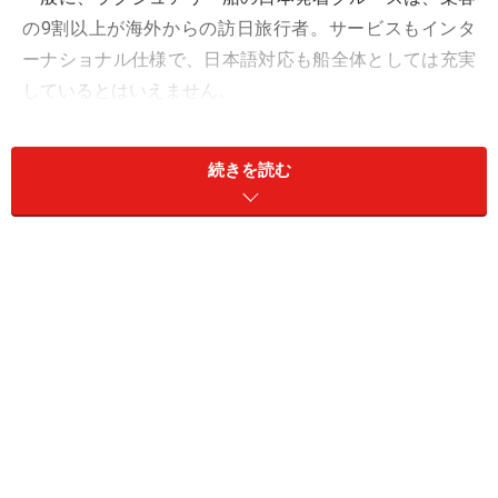
の9割以上が海外からの訪日旅行者。サービスもインタ
ーナショナル仕様で、日本語対応も船全体としては充実
しているとはいえません。
続きを読む
ジャパネットクルーズがチャーターした「シルバー・ムーン
で優雅に巡る陽春の日本絶景ツアー10泊11日」に乗船
しかし今回は、ジャパネットのチャータークルーズとい
うことで、乗客は日本人がメイン。そのため日本語に対
応しているのみならず、ショーや食事、アクティビティ
まで、日本人仕様にサービスがカスタマイズされていま
した。これが居心地の良さやクルーズの満足度に大きく
寄与していたと感じます。