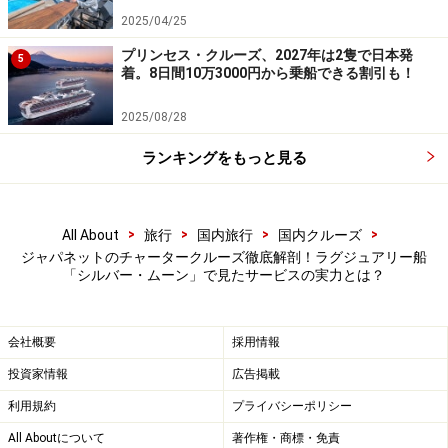
レストランのメニューはもちろん、バーのメニューまで日本
2025/04/25
語メニューを用意（ジャパネットクルーズ）
プリンセス・クルーズ、2027年は2隻で日本発
5
着。8日間10万3000円から乗船できる割引も！
コミュニケーションで困ったら通訳に電話。用件を直接バト
2025/08/28
ラーなどに英語で伝えてくれる
ランキングをもっと見る
船内新聞に加え「ジャパネットクルーズ通
信」を発行！ 船をとことん楽しめる
>
>
>
>
All About
旅行
国内旅行
国内クルーズ
ジャパネットのチャータークルーズでは、「ジャパネッ
ジャパネットのチャータークルーズ徹底解剖！ラグジュアリー船
「シルバー・ムーン」で見たサービスの実力とは？
トクルーズ通信」というオリジナルの誌面が船内新聞と
一緒に毎晩客室に届けられました。内容は、オプショナ
ルツアーや港の情報、ジャパネット独自のイベントや、
会社概要
採用情報
知っていると得するサービスなど。
投資家情報
広告掲載
利用規約
プライバシーポリシー
All Aboutについて
著作権・商標・免責
日本語に訳されたシルバー・シーの船内新聞「Chronicles」