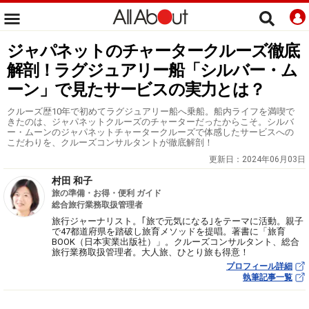
ジャパネットのチャータークルーズ徹底
解剖！ラグジュアリー船「シルバー・ム
ーン」で見たサービスの実力とは？
クルーズ歴10年で初めてラグジュアリー船へ乗船。船内ライフを満喫で
きたのは、ジャパネットクルーズのチャーターだったからこそ。シルバ
ー・ムーンのジャパネットチャータークルーズで体感したサービスへの
こだわりを、クルーズコンサルタントが徹底解剖！
更新日：
2024年06月03日
村田 和子
旅の準備・お得・便利 ガイド
総合旅行業務取扱管理者
旅行ジャーナリスト。｢旅で元気になる｣をテーマに活動。親子
で47都道府県を踏破し旅育メソッドを提唱。著書に「旅育
BOOK（日本実業出版社）」。クルーズコンサルタント、総合
旅行業務取扱管理者。大人旅、ひとり旅も得意！
プロフィール詳細
執筆記事一覧