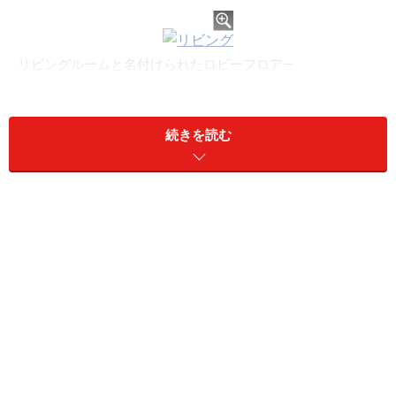
リビングルームと名付けられたロビーフロア―
​​​​​​そんなバイキングが日本発着クルーズを開始したのは
2024年秋。「バイキング・エデン」の船内は日本語に対
続きを読む
応し、ビュッフェには和食も登場（ディナーにはおすし
も）。親しみやすくきめ細やかなホスピタリティにファ
ンも急増中です。
今回はクルーズコンサルタントの筆者が、ジャパネット
のバイキング・エデンチャータークルーズへ乗船し、北
欧スタイルの船内やサービスを紹介します。