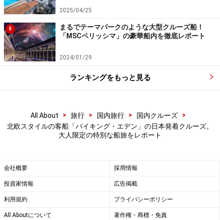
（※）などもクルーズ代金に含まれます。
2025/04/25
まるでテーマパークのような大型クルーズ船！
5
（※）船会社の自主クルーズは2025年11月出発のコース
「MSCベリッシマ」の豪華船内を徹底レポート
から実施。チャータークルーズの場合はそれぞれ異なる
2024/01/29
ので確認を（ジャパネットチャーターは2025年はクルー
ズ代に込み、2026年はクルーズ代金を下げたうえで寄港
ランキングをもっと見る
地ツアーは有料オプションになります）
北欧デザインとアートに包まれる美しい船
>
>
>
>
All About
旅行
国内旅行
国内クルーズ
内空間
北欧スタイルの客船「バイキング・エデン」の日本発着クルーズ。
大人限定の特別な船旅をレポート
ゲストを迎えるロビースペースは「リビングルーム」と
名付けられ、一角にバーやライブラリーを配したくつろ
会社概要
採用情報
ぎの空間。リビングルームに続く3層吹き抜けのアトリ
投資家情報
広告掲載
ウムには、アート作品が映し出される大きなスクリーン
利用規約
プライバシーポリシー
があり、生演奏なども開催され、優雅な時間が流れま
All Aboutについて
著作権・商標・免責
す。