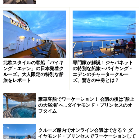
北欧デザインとアートに包まれる美しい船内空間
全室バルコニー付き！ 北欧の温もりと機能性を兼ね備え
た快適な客室
寄港地で仕入れた新鮮魚介も登場。ランチやディナーは
ドリンクもフリー！
2025年・2026年も日本発着クルーズ実施！横浜のほか
神戸発着も！
北欧スタイルの客船「バイキ
専門家が解説！ジャパネット
ング・エデン」の日本発着ク
の特別な船旅～バイキング・
ルーズ。大人限定の特別な船
エデンのチャータークルー
旅をレポート
ズ、驚きの中身とは？
日本語対応と親しみやすいホスピタリティ
が心地いい
豪華客船でワーケーション！ 会議の後は“船上
の大浴場”へ…ダイヤモンド・プリンセスのオ
バイキング・エデンには、日本語ができるスタッフが多
フタイム
く乗船しているだけでなく、船内表記、船内新聞、ダイ
ニングのメニューなど、
必要なものは全て日本語に対応
クルーズ船内でオンライン会議はできる？ ダ
しています。ラグジュアリークラスの外国客船でここま
イヤモンド・プリンセスでワーケーションして