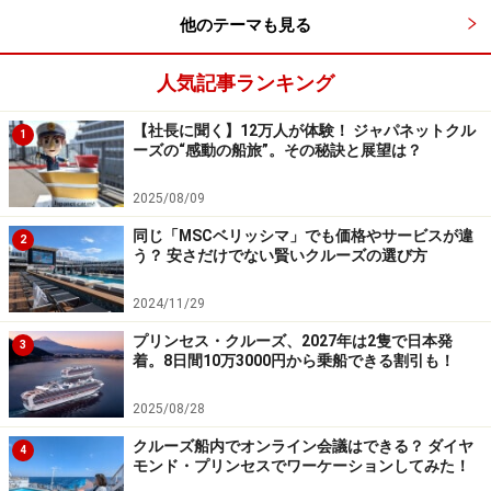
バイキング・エデンは、快適なクルーズのためにあえて
他のテーマも見る
行わない「NO」サービスを導入。例えば18歳未満の乗船
はできず、ゲストは大人限定（※）。カジノやフォーマ
人気記事ランキング
ルナイト、船内での写真販売などもありません。他船と
【社長に聞く】12万人が体験！ ジャパネットクル
1
異なるユニークな船旅が特徴です。
ーズの“感動の船旅”。その秘訣と展望は？
2025/08/09
（※）チャータークルーズの場合は個別に設定するケー
スあり（ジャパネットチャータークルーズでは9歳以上
同じ「MSCベリッシマ」でも価格やサービスが違
2
う？ 安さだけでない賢いクルーズの選び方
です）
2024/11/29
プリンセス・クルーズ、2027年は2隻で日本発
有料ツアーもありウィンター・ガーデンでは、毎日アフタヌ
3
着。8日間10万3000円から乗船できる割引も！
ーンティーを開催
他方、船内はオールインクルーシブで、Wi-Fiや食事（ス
2025/08/28
ペシャリティレストランやルームサービスを含む）、ラ
クルーズ船内でオンライン会議はできる？ ダイヤ
4
モンド・プリンセスでワーケーションしてみた！
ンチ・ディナー時のドリンク、基本的な寄港地のツアー