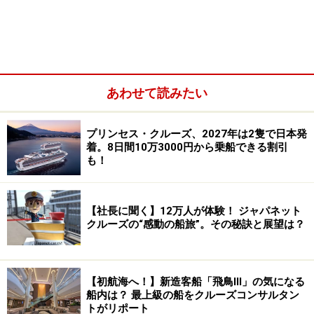
あわせて読みたい
プリンセス・クルーズ、2027年は2隻で日本発
着。8日間10万3000円から乗船できる割引
なお、ジャパネットのチャータークルーズは、多様な楽
も！
しみができるオリジナルのサービスが充実しています。
専門家が解説！ジャパネットの特別な船旅～バイキン
【社長に聞く】12万人が体験！ ジャパネット
グ・エデンのチャータークルーズ、驚きの中身とは？
も
クルーズの“感動の船旅”。その秘訣と展望は？
あわせてご覧ください。
＜目次＞
【初航海へ！】新造客船「飛鳥Ⅲ」の気になる
船内は？ 最上級の船をクルーズコンサルタン
日本語対応と親しみやすいホスピタリティが心地いい
トがリポート