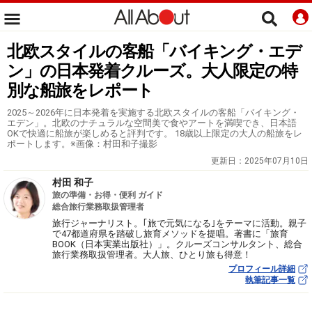
北欧スタイルの客船「バイキング・エデ
ン」の日本発着クルーズ。大人限定の特
別な船旅をレポート
2025～2026年に日本発着を実施する北欧スタイルの客船「バイキング・
エデン」。北欧のナチュラルな空間美で食やアートを満喫でき、日本語
OKで快適に船旅が楽しめると評判です。 18歳以上限定の大人の船旅をレ
ポートします。※画像：村田和子撮影
更新日：
2025年07月10日
村田 和子
旅の準備・お得・便利 ガイド
総合旅行業務取扱管理者
旅行ジャーナリスト。｢旅で元気になる｣をテーマに活動。親子
で47都道府県を踏破し旅育メソッドを提唱。著書に「旅育
BOOK（日本実業出版社）」。クルーズコンサルタント、総合
旅行業務取扱管理者。大人旅、ひとり旅も得意！
プロフィール詳細
執筆記事一覧