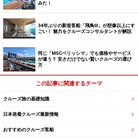
で徹底した日本語対応をしている船は珍しく、言葉の面
みた！
で不便を感じることはまずありません。
34年ぶりの新造客船「飛鳥lll」が想像以上にす
ごい！ 魅力をクルーズコンサルタントが解説
客室内のテレビも日本語に対応しているので、必要事項を確
認できて安心
そして
クルーズを通して一番印象に残ったのが、スタッ
同じ「MSCベリッシマ」でも価格やサービス
が違う？ 安さだけでない賢いクルーズの選び
フの気持ちのよいホスピタリティ。日本人のほか、中国
方
やインドネシア、フィリピンなどアジア圏出身のスタッ
フが、実に親しみやすくきめ細やかなサービスを提供し
この記事に関連するテーマ
てくれるので、話をしていると温かい優しい気持ちにな
ります。
クルーズ旅の基礎知識
日本発着クルーズ最新情報
ホスピタリティあふれるスタッフ。船内はマルチタスクで、
意外なところで再会することも多く、そんなときも笑顔で日
おすすめのクルーズ客船
本語であいさつしてくれる