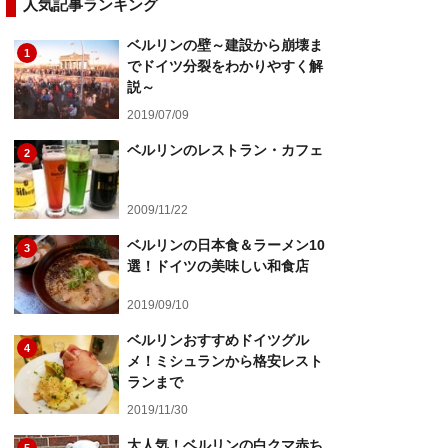
人気記事ランキング
ベルリンの壁～建設から崩壊ま
1
でドイツ分裂をわかりやすく解
説～
2019/07/09
ベルリンのレストラン・カフェ
2
2009/11/22
ベルリンの日本食＆ラーメン10
3
選！ドイツの美味しい和食店
2019/09/10
ベルリンおすすめドイツグル
4
メ！ミシュランから格安レスト
ランまで
2019/11/30
大人気！ベルリンの白クマ赤ち