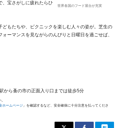
で、宝さがしに疲れたらひ
世界各国のフード屋台が充実
子どもたちや、ピクニックを楽しむ人々の姿が。芝生の
フォーマンスを見ながらのんびりと日曜日を過ごせば、
derstr.駅から蚤の市の正面入り口までは徒歩5分
い。
安全ホームページ
」を確認するなど、安全確保に十分注意を払ってくださ