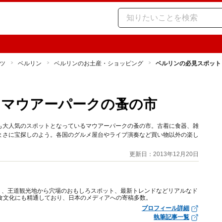
ツ
ベルリン
ベルリンのお土産・ショッピング
ベルリンの必見スポット
！マウアーパークの蚤の市
も大人気のスポットとなっているマウアーパークの蚤の市。古着に食器、雑
まさに宝探しのよう。各国のグルメ屋台やライブ演奏など買い物以外の楽し
更新日：2013年12月20日
り、王道観光地から穴場のおもしろスポット、最新トレンドなどリアルなド
食文化にも精通しており、日本のメディアへの寄稿多数。
プロフィール詳細
執筆記事一覧