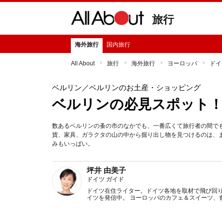
旅行
海外旅行
国内旅行
All About
旅行
海外旅行
ヨーロッパ
ドイ
ベルリン
／ベルリンのお土産・ショッピング
ベルリンの必見スポット
数あるベルリンの蚤の市のなかでも、一番広くて旅行者の間で
貨、家具、ガラクタの山の中から掘り出し物を見つけるのは、
みもいっぱい。
坪井 由美子
ドイツ ガイド
ドイツ在住ライター。ドイツ各地を取材で飛び回
イツを発信中。 ヨーロッパのカフェ＆スイーツ、