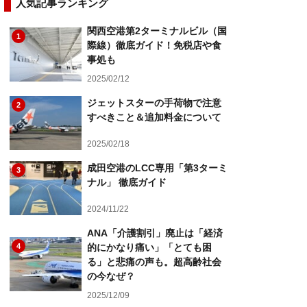
人気記事ランキング
関西空港第2ターミナルビル（国
1
際線）徹底ガイド！免税店や食
事処も
2025/02/12
ジェットスターの手荷物で注意
2
すべきこと＆追加料金について
2025/02/18
成田空港のLCC専用「第3ターミ
3
ナル」 徹底ガイド
2024/11/22
ANA「介護割引」廃止は「経済
4
的にかなり痛い」「とても困
る」と悲痛の声も。超高齢社会
の今なぜ？
2025/12/09