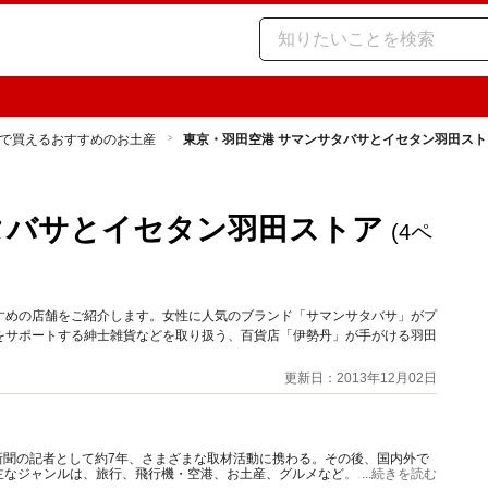
で買えるおすすめのお土産
東京・羽田空港 サマンサタバサとイセタン羽田スト
タバサとイセタン羽田ストア
(4ペ
すめの店舗をご紹介します。女性に人気のブランド「サマンサタバサ」がプ
をサポートする紳士雑貨などを取り扱う、百貨店「伊勢丹」が手がける羽田
更新日：2013年12月02日
新聞の記者として約7年、さまざまな取材活動に携わる。その後、国内外で
主なジャンルは、旅行、飛行機・空港、お土産、グルメなど。ニコンカレッ
...続きを読む