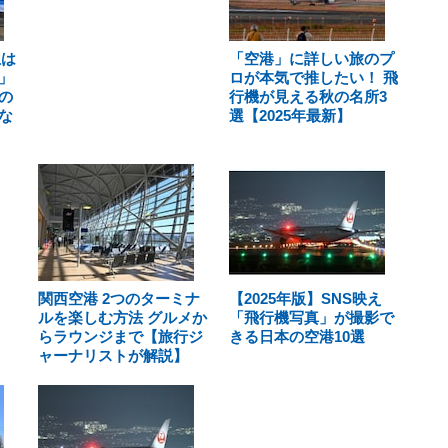
止は
「空港」に詳しい旅のプ
」
ロが本気で推したい！ 飛
の
行機が見える秋の名所3
な
選【2025年最新】
関西空港 2つのターミナ
【2025年版】SNS映え
ルを楽しむ方法 グルメか
「飛行機写真」が撮影で
らラウンジまで【旅行ジ
きる日本の空港10選
ャーナリストが解説】