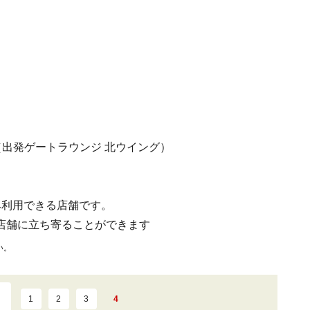
（出発ゲートラウンジ 北ウイング）
み利用できる店舗です。
店舗に立ち寄ることができます
い。
1
2
3
4