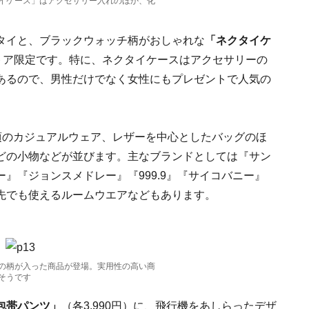
イケース」はアクセサリー入れのほか、化
タイと、ブラックウォッチ柄がおしゃれな
「ネクタイケ
トア限定です。特に、ネクタイケースはアクセサリーの
あるので、男性だけでなく女性にもプレゼントで人気の
頃のカジュアルウェア、レザーを中心としたバッグのほ
どの小物などが並びます。主なブランドとしては『サン
』『ジョンスメドレー』『999.9』『サイコバニー』
先でも使えるルームウエアなどもあります。
の柄が入った商品が登場。実用性の高い商
そうです
包帯パンツ」
（各3,990円）に、飛行機をあしらったデザ