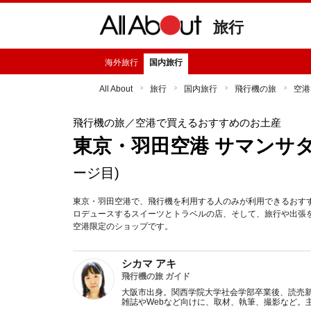
旅行
海外旅行
国内旅行
All About
旅行
国内旅行
飛行機の旅
空港
飛行機の旅
／空港で買えるおすすめのお土産
東京・羽田空港 サマンサ
ージ目)
東京・羽田空港で、飛行機を利用する人のみが利用できるおす
ロデュースするスイーツとトラベルの店、そして、旅行や出張
空港限定のショップです。
シカマ アキ
飛行機の旅 ガイド
大阪市出身。関西学院大学社会学部卒業後、読売
雑誌やWebなど向けに、取材、執筆、撮影など。