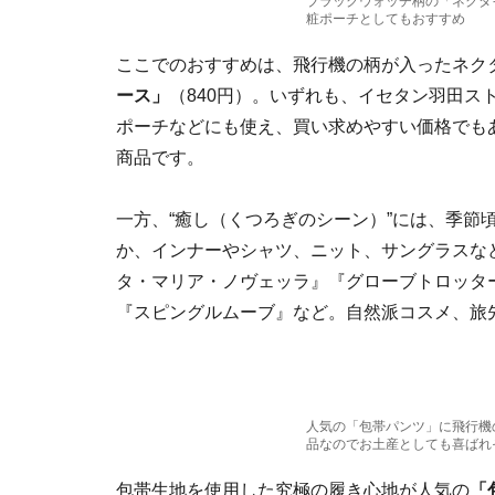
ブラックウォッチ柄の「ネクタ
粧ポーチとしてもおすすめ
ここでのおすすめは、飛行機の柄が入ったネク
ース」
（840円）。いずれも、イセタン羽田ス
ポーチなどにも使え、買い求めやすい価格でも
商品です。
一方、“癒し（くつろぎのシーン）”には、季節
か、インナーやシャツ、ニット、サングラスな
タ・マリア・ノヴェッラ』『グローブトロッター
『スピングルムーブ』など。自然派コスメ、旅
人気の「包帯パンツ」に飛行機
品なのでお土産としても喜ばれ
包帯生地を使用した究極の履き心地が人気の
「