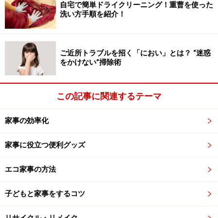
自宅で簡単ドライクリーニング！重曹を使った
洗い方手順を紹介！
ナルゲンカラーボトル広口0.5トライタンボトル 各1260円
ガイドが季節を問わずに愛用している最も使用頻度が高
ご近所トラブルを招く「におい」とは？ “迷惑
い水筒は、アメリカで研究用業務の規格品として開発さ
をかけない”掃除術
れ、現在はアウトドアやキッチン用品とした世界中で愛
用されている
ナルゲン
のボトルです。
この記事に関連するテーマ
その理由は、軽くて便利だから。飽和ポリエステル樹脂
家事の効率化
製で、写真の0.5L入るボトルも約90gです。耐熱温度
100℃、耐冷温度－20℃なので熱い飲み物も冷たい飲み
家事に役立つ便利グッズ
物も何でも入れられます。
エコ家事の方法
子どもと家事をするコツ
リサイクル・リメイク