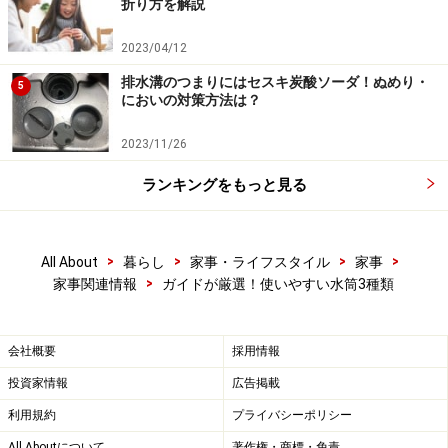
折り方を解説
の魔法瓶などを選ぶのが得策です。
2023/04/12
排水溝のつまりにはセスキ炭酸ソーダ！ぬめり・
5
においの対策方法は？
使いやすい魔法瓶ならサーモス
2023/11/26
ランキングをもっと見る
THERMOS 真空断熱ケータイマグ 【ワンタッチオープンタイ
プ】 0.5L JMY-500 各5250円
>
>
>
>
All About
暮らし
家事・ライフスタイル
家事
>
家事関連情報
ガイドが厳選！使いやすい水筒3種類
水筒はやはり魔法瓶が良い、という方には
サーモス
の真
空断熱ケータイマグがおすすめ。魔法瓶の良い点は、熱
いものは熱いままに、冷たいものは冷たいままに保って
会社概要
採用情報
くれる点。ケータイマグは、飲み口からそのまま飲める
投資家情報
広告掲載
タイプで便利です。特に写真のようなワンタッチオープ
利用規約
プライバシーポリシー
ンタイプは片手でボタンを押してふたを開けて飲めるの
All Aboutについて
著作権・商標・免責