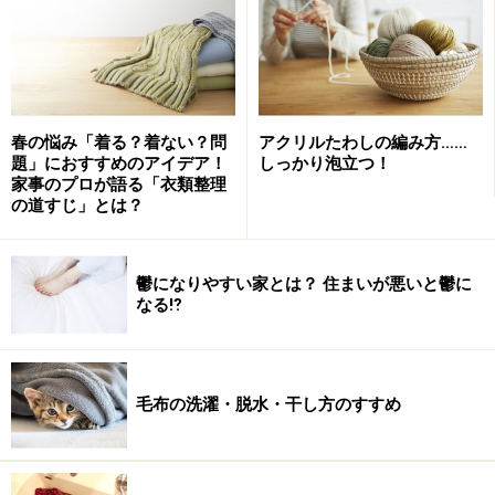
トルや、限定生産のデザインのボトルもあるので、お気
に入りの柄のものを探してみてください。
もう1つの気に入っている点は軽量なこと。例えば、写
春の悩み「着る？着ない？問
アクリルたわしの編み方……
真の0.4リットルのものは95gです。ガイドは荷物が多く
題」におすすめのアイデア！
しっかり泡立つ！
なりがちなヨガやエアロビクスのスタジオに水を入れて
家事のプロが語る「衣類整理
の道すじ」とは？
持って行っています。飲む姿もサマになるし、軽いので
アウトドアシーンやランニング時などにもおすすめ。
鬱になりやすい家とは？ 住まいが悪いと鬱に
ただ、シグボトルはアルミ製なので熱いものは入れられ
なる⁉
ません。その点だけ注意が必要です。
毛布の洗濯・脱水・干し方のすすめ
軽くて便利なナルゲン