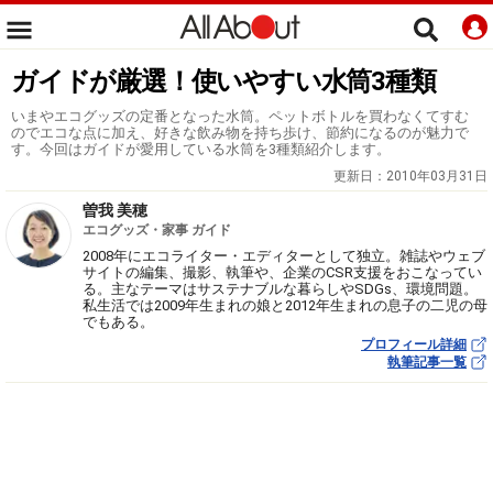
ガイドが厳選！使いやすい水筒3種類
いまやエコグッズの定番となった水筒。ペットボトルを買わなくてすむ
のでエコな点に加え、好きな飲み物を持ち歩け、節約になるのが魅力で
す。今回はガイドが愛用している水筒を3種類紹介します。
更新日：
2010年03月31日
曽我 美穂
エコグッズ・家事 ガイド
2008年にエコライター・エディターとして独立。雑誌やウェブ
サイトの編集、撮影、執筆や、企業のCSR支援をおこなってい
る。主なテーマはサステナブルな暮らしやSDGs、環境問題。
私生活では2009年生まれの娘と2012年生まれの息子の二児の母
でもある。
プロフィール詳細
執筆記事一覧