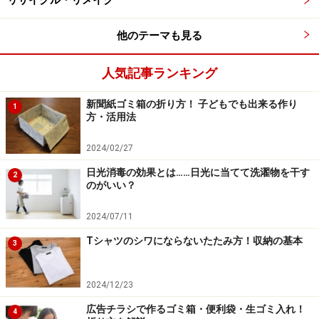
山登りやキャンプなどで保存食を入れるのにも便利。目盛り
もついているので、即席の計量カップにもなります
他のテーマも見る
ガイドは資料が多い取材等の時の仕事用カバンや、娘を
人気記事ランキング
連れて外出する時のバッグが重くなるので「水筒はでき
新聞紙ゴミ箱の折り方！ 子どもでも出来る作り
る限り軽くしたい」と切実に思います。秋冬の寒いとき
1
方・活用法
や夏に冷房のきいた場所に行く時などは、暖かい飲み物
を入れて行きたいと考えるので、結果としてナルゲンに
2024/02/27
手が伸びています。
日光消毒の効果とは……日光に当てて洗濯物を干す
2
のがいい？
ナルゲンのボトルは、見た目はペットボトルと雰囲気が
2024/07/11
似ているので、乗り物などで飲んでもあまり浮きませ
Tシャツのシワにならないたたみ方！収納の基本
ん。これだけの機能がありながら値段も比較的お手ごろ
3
なので、最初の1本として買うのにおすすめです。た
だ、保温、保冷機能はないのでその点にこだわる方は、
2024/12/23
専用のグッズをさらに買い足すか、保温、保冷機能つき
広告チラシで作るゴミ箱・便利袋・生ゴミ入れ！
4