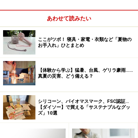
あわせて読みたい
シグトラベラータッチ 0.4L 各2520円
ここがツボ！ 寝具・家電・衣類など「夏物の
まず紹介したいのが、世界中で人気のスイス生まれの
シ
お手入れ」ひとまとめ
グボトル
。ドイツで最も権威のある環境保護専門誌の
『OKT-TEST』において最高評価のsehr gut(very good)を
獲得している、人と環境への安全性とリサイクル性が考
【体験から学ぶ】猛暑、台風、ゲリラ豪雨……
慮されたエコボトルで、ふた以外の部分は普通の缶と同
真夏の災害、どう備える？
じようにリサイクルに出せるので、使った後もエコで
す。
シリコーン、バイオマスマーク、FSC認証…
【ダイソー】で買える「サステナブルなグッ
こうしたエコ度の高さに加えてガイドが気に入っている
ズ」10選
点が2つ。1つはデザイン性の高さです。おしゃれな形の
シグボトルは、色や大きさ、容量、柄が豊富な中から好
きなものを選べます。環境系NPOや映画とのコラボのボ