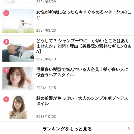
2024/02/29
女性が40歳になったら今すぐやめるべき「5つのこ
2
と」
2024/03/23
どうして？ シャンプー中に「かゆいところはあり
3
ませんか」と聞く理由【美容院の素朴なギモンQ＆
A】
2023/04/13
毛量多い髪型で悩んでいる人必見！髪が多い人に
4
似合うヘアスタイル
2024/12/15
斜め前髪が色っぽい！大人のシンプルボブヘアス
5
タイル
2018/10/03
ランキングをもっと見る