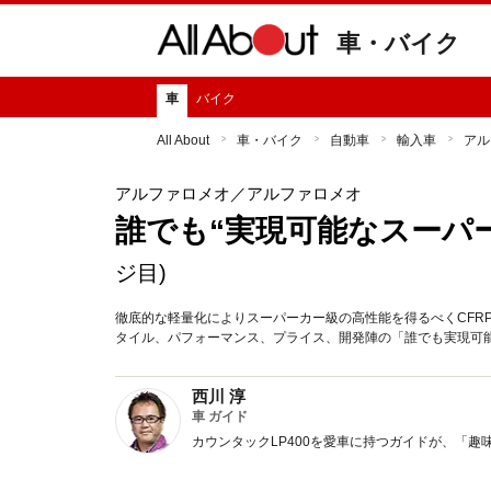
車・バイク
車
バイク
All About
車・バイク
自動車
輸入車
アル
アルファロメオ
／アルファロメオ
誰でも“実現可能なスーパ
ジ目)
徹底的な軽量化によりスーパーカー級の高性能を得るべくCFR
タイル、パフォーマンス、プライス、開発陣の「誰でも実現可
西川 淳
車 ガイド
カウンタックLP400を愛車に持つガイドが、「