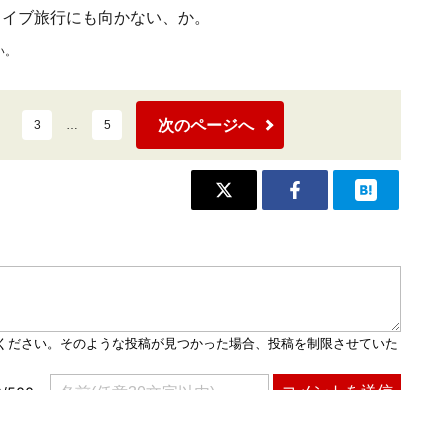
ライブ旅行にも向かない、か。
い。
次のページへ
3
…
5