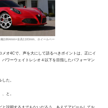
幅1864mm×全高1183mm、ホイールベー
ロメオ4Cで、声を大にして語るべきポイントは、正にイ
、パワーウェイトレシオ４以下を目指したパフォーマン
ルした。
」、と。
どと説明するまでもないだろう。あえてアピールしてお