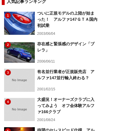
人気記事ランキング
ついに正規モデルの上陸が始ま
1
った！ アルファ147ＧＴＡ国内
初試乗
2003/06/04
存在感と緊張感のデザイン「ブ
2
レラ」
2006/06/11
有名並行業者が正規販売店 ア
3
ルファ147並行輸入終わる？
2001/02/15
大盛況！オーナーズクラブに入
4
ってみよう オフ会体験アルフ
ァ166クラブ
2001/08/24
待望のセレスピード仕様 アル