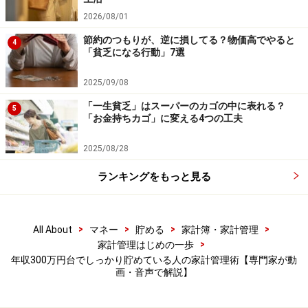
Bさんの世帯の貯蓄ペースは、月4万円にボーナスから年
2026/08/01
間20万円で、計68万円。この収入で子ども3人を育てな
節約のつもりが、逆に損してる？物価高でやると
4
「貧乏になる行動」7選
がらですから、これでも立派なペースです。さらに、保
険料は月額4万5000円の他、ボーナスからも支払ってい
2025/09/08
る年払い保険料も加算すると、月割りにして7万3000円
「一生貧乏」はスーパーのカゴの中に表れる？
5
になりますが、そのうち、学資保険と個人年金保険の保
「お金持ちカゴ」に変える4つの工夫
険料が5万2000円あります。それも貯蓄と考えれば、年
2025/08/28
間130万円も貯めているといえるわけです。
ランキングをもっと見る
貯蓄はしたくてもできない時期は確かにあります。しか
し、収入が低いからと決めつける前に、家計管理を工夫
し、明確な目標を持てば、改善はきっと期待できるは
>
>
>
>
All About
マネー
貯める
家計簿・家計管理
>
家計管理はじめの一歩
ず。この2つの家計はそのことを示してくれているとい
年収300万円台でしっかり貯めている人の家計管理術【専門家が動
えるでしょう。
画・音声で解説】
【関連記事をチェック！】