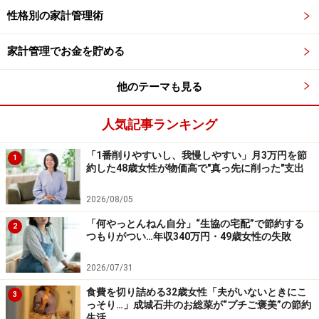
性格別の家計管理術
すが、その代わり、移動手段としてクルマは不可欠のた
め車両費（2台所有）が高くなっています。
家計管理でお金を貯める
また寒いため冬の暖房費がかかりますが、食費は家族5
他のテーマも見る
人としては抑えています。つまり、家計にメリハリがあ
るのです。高いものがあれば、グッと抑えている費目も
人気記事ランキング
ある。すべて節約というわけではないので、継続して貯
「1番削りやすいし、我慢しやすい」月3万円を節
められる。ここがポイントです。
1
約した48歳女性が物価高で"真っ先に削った"支出
収入があるのに貯蓄ができない家計の典型的な傾向とし
2026/08/05
て、「総じてプチ贅沢」というのがあります。突出して
「何やっとんねん自分」“生協の宅配”で節約する
2
つもりがつい…年収340万円・49歳女性の失敗
高い費目はないものの、食費もそれなり、住宅ローンも
それなり、レジャー費もそれなりに使う。本人に贅沢し
2026/07/31
ている意識はないのに、結果として高い生活費になって
食費を切り詰める32歳女性「夫がいないときにこ
3
しまうのです。
っそり…」成城石井のお総菜が“プチご褒美”の節約
生活