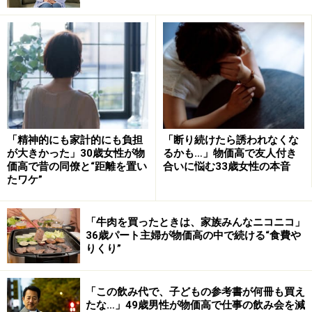
て、趣味にお金を使って、家も購入し、かつお金の心配
もしたくないと思うはず。しかし、限られた収入の中で
は、優先順位の高いものの実現を目指すしかありませ
ん。Aさんはそれを実践して成功している代表的な例と
いえるでしょう。
「精神的にも家計的にも負担
「断り続けたら誘われなくな
が大きかった」30歳女性が物
るかも…」物価高で友人付き
価高で昔の同僚と“距離を置い
合いに悩む33歳女性の本音
たワケ”
「牛肉を買ったときは、家族みんなニコニコ」
36歳パート主婦が物価高の中で続ける“食費や
りくり”
「この飲み代で、子どもの参考書が何冊も買え
たな…」49歳男性が物価高で仕事の飲み会を減