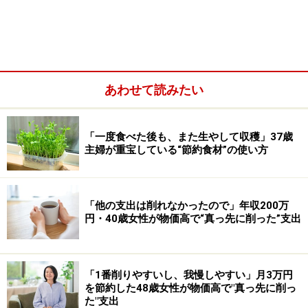
費や水道光熱費、雑費など、徹底して無駄をなくしてい
るのが見て取れます。
あわせて読みたい
「一度食べた後も、また生やして収穫」37歳
主婦が重宝している“節約食材”の使い方
「他の支出は削れなかったので」年収200万
円・40歳女性が物価高で“真っ先に削った”支出
Aさんの家計管理は目標がハッキリしています。住宅を
「1番削りやすいし、我慢しやすい」月3万円
を節約した48歳女性が物価高で"真っ先に削っ
確保し、かつ老後に備える。誰でも、好きなものを食べ
た"支出