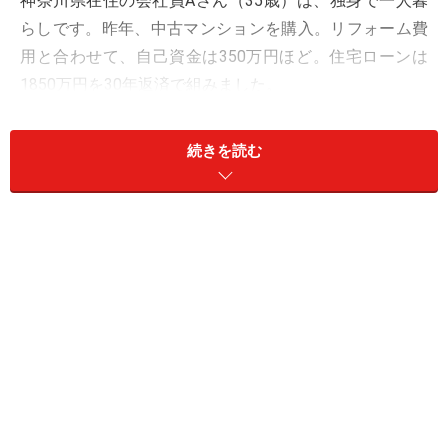
神奈川県在住の会社員Aさん（35歳）は、独身で一人暮
らしです。昨年、中古マンションを購入。リフォーム費
用と合わせて、自己資金は350万円ほど。住宅ローンは
1850万円を30年返済で組みました。
そんなAさんの家計管理を見てみましょう（表1）。現
続きを読む
在、毎月の収支は10万円前後の黒字。しかもボーナスも
全額貯蓄。結果、年間の貯蓄額は140万円ほど。手取り
年収にして約382万円ですから、貯蓄率は37％にもなり
ます。
もちろん、独身で会社員なら貯められるよ、という人も
いるでしょう。しかし、支出をよーく見てください。住
宅コストの月8万3000円は手取り月収の27％。さらに奨
学金の返済も抱えています。それでこれだけの貯蓄率を
維持するには、他の経費を抑えなくてはなりません。食