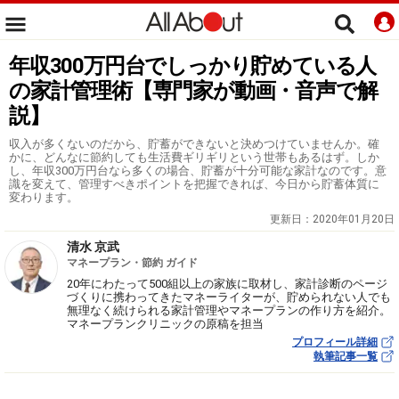
年収300万円台でしっかり貯めている人
の家計管理術【専門家が動画・音声で解
説】
収入が多くないのだから、貯蓄ができないと決めつけていませんか。確
かに、どんなに節約しても生活費ギリギリという世帯もあるはず。しか
し、年収300万円台なら多くの場合、貯蓄が十分可能な家計なのです。意
識を変えて、管理すべきポイントを把握できれば、今日から貯蓄体質に
変わります。
更新日：
2020年01月20日
清水 京武
マネープラン・節約 ガイド
20年にわたって500組以上の家族に取材し、家計診断のページ
づくりに携わってきたマネーライターが、貯められない人でも
無理なく続けられる家計管理やマネープランの作り方を紹介。
マネープランクリニックの原稿を担当
プロフィール詳細
執筆記事一覧