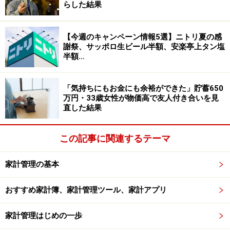
らした結果
家計管理の目的が明確な支出内容となっています
【今週のキャンペーン情報5選】ニトリ夏の感
謝祭、サッポロ生ビール半額、安楽亭上タン塩
半額…
メリハリ支出で継続して貯めていく
次に、子どものいる世帯例を見てみましょう。Bさんの
「気持ちにもお金にも余裕ができた」貯蓄650
世帯は、奥さんと中学3年、小学5年、小学2年の3人のお
万円・33歳女性が物価高で友人付き合いを見
直した結果
子さんがいる5人家族。夫婦の年間収入は手取りで384万
円。これ以外に児童手当が月額3万5000円あります（表
この記事に関連するテーマ
2）。
家計管理の基本
保険も加えれば、年間貯蓄は100万円超
おすすめ家計簿、家計管理ツール、家計アプリ
Bさんは数年前、思うところがあり、地方のしかも結構
家計管理はじめの一歩
奥まった場所へ引っ越しました。そのため家賃は格安で