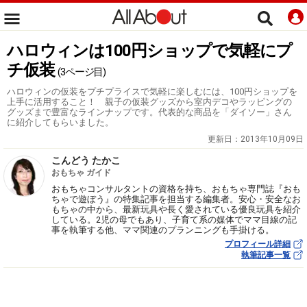
ハロウィンは100円ショップで気軽にプ
チ仮装
(3ページ目)
ハロウィンの仮装をプチプライスで気軽に楽しむには、100円ショップを
上手に活用すること！ 親子の仮装グッズから室内デコやラッピングの
グッズまで豊富なラインナップです。代表的な商品を「ダイソー」さん
に紹介してもらいました。
更新日：
2013年10月09日
こんどう たかこ
おもちゃ ガイド
おもちゃコンサルタントの資格を持ち、おもちゃ専門誌『おも
ちゃで遊ぼう』の特集記事を担当する編集者。安心・安全なお
もちゃの中から、最新玩具や長く愛されている優良玩具を紹介
している。2児の母でもあり、子育て系の媒体でママ目線の記
事を執筆する他、ママ関連のプランニングも手掛ける。
プロフィール詳細
執筆記事一覧