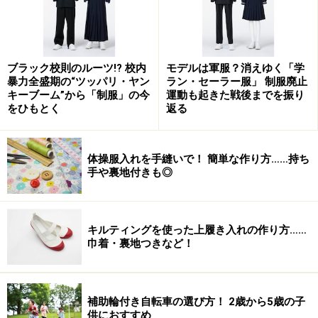
ブラック校則のルーツ!? 校内
モデルは軍服？消えゆく「学
暴力全盛期の“ツッパリ・ヤン
ラン・セーラー服」 制服廃止
キーブーム”から「制服」の今
運動も起きた戦後までを振り
をひもとく
返る
体操服入れを手縫いで！ 簡単な作り方……持ち
手や裏地付きも◎
キルティングを使った上履き入れの作り方……
巾着・裏地つきなど！
補助輪付き自転車の選び方！ 2歳から5歳の子
供におすすめ