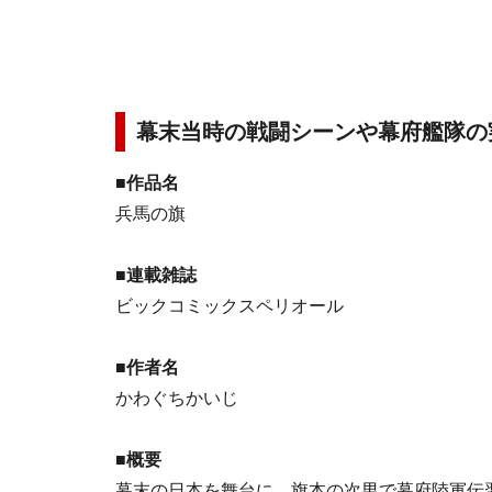
幕末当時の戦闘シーンや幕府艦隊の
■作品名
兵馬の旗
■連載雑誌
ビックコミックスペリオール
■作者名
かわぐちかいじ
■概要
幕末の日本を舞台に、旗本の次男で幕府陸軍伝