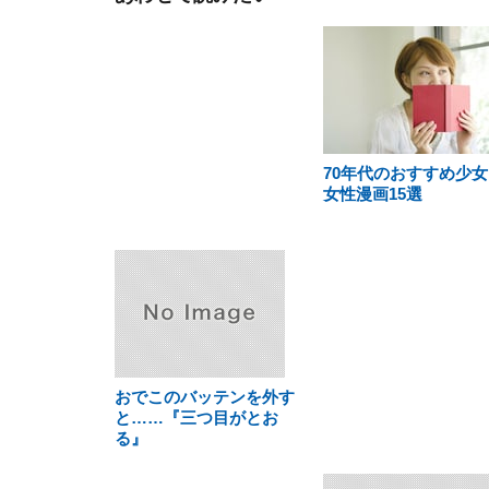
70年代のおすすめ少女
女性漫画15選
おでこのバッテンを外す
と……『三つ目がとお
る』