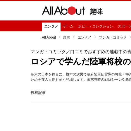
趣味
エンタメ
ゲーム
ホビー・コレクション
スポー
All About
趣味
エンタメ
マンガ・コミック
マンガ・コミック
／口コミでおすすめの連載中の
ロシアで学んだ陸軍将校の
幕末の日本を舞台に、旗本の次男で幕府陸軍伝習隊の将校・宇
ため実在の人物も多く登場します。幕末当時の戦闘シーンや幕
投稿記事