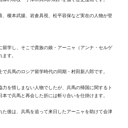
喜、榎本武揚、岩倉具視、松平容保など実在の人物が登
に留学し、そこで貴族の娘・アーニャ（アンナ・セルゲ
れます。
士で兵馬のロシア留学時代の同期・村田新八郎です。
協力を惜しまない人物でしたが、兵馬の帰国に関するト
日本で兵馬と再会した折には斬り合いを仕掛けます。
れた後は、兵馬を追って来日したアーニャを助けて会津