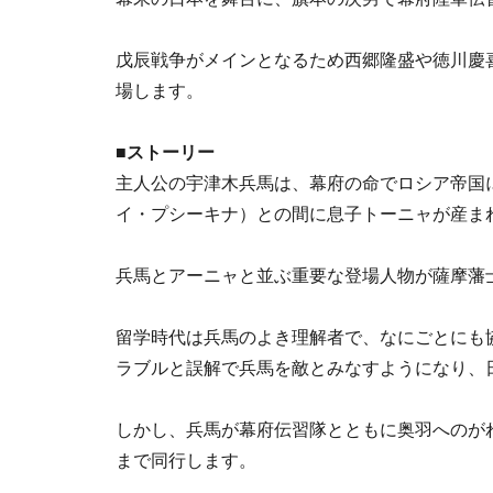
戊辰戦争がメインとなるため西郷隆盛や徳川慶
場します。
■
ストーリー
主人公の宇津木兵馬は、幕府の命でロシア帝国
イ・プシーキナ）との間に息子トーニャが産ま
兵馬とアーニャと並ぶ重要な登場人物が薩摩藩
留学時代は兵馬のよき理解者で、なにごとにも
ラブルと誤解で兵馬を敵とみなすようになり、
しかし、兵馬が幕府伝習隊とともに奥羽へのが
まで同行します。