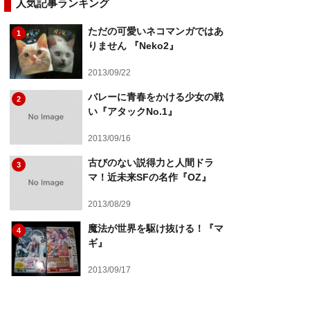
人気記事ランキング
ただの可愛いネコマンガではあ
1
りません 『Neko2』
2013/09/22
バレーに青春をかける少女の戦
2
い『アタックNo.1』
2013/09/16
古びのない説得力と人間ドラ
3
マ！近未来SFの名作『OZ』
2013/08/29
魔法が世界を駆け抜ける！『マ
4
ギ』
2013/09/17