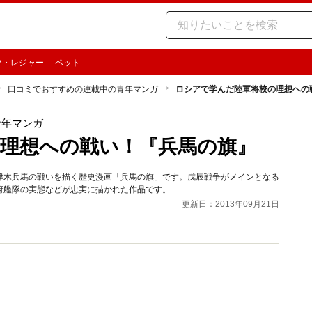
ツ・レジャー
ペット
口コミでおすすめの連載中の青年マンガ
ロシアで学んだ陸軍将校の理想への
青年マンガ
理想への戦い！『兵馬の旗』
津木兵馬の戦いを描く歴史漫画「兵馬の旗」です。戊辰戦争がメインとなる
府艦隊の実態などが忠実に描かれた作品です。
更新日：2013年09月21日