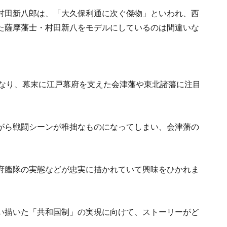
村田新八郎は、「大久保利通に次ぐ傑物」といわれ、西
た薩摩藩士・村田新八をモデルにしているのは間違いな
になり、幕末に江戸幕府を支えた会津藩や東北諸藩に注目
がら戦闘シーンが稚拙なものになってしまい、会津藩の
府艦隊の実態などが忠実に描かれていて興味をひかれま
い描いた「共和国制」の実現に向けて、ストーリーがど