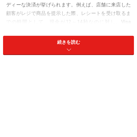
ディーな決済が挙げられます。例えば、店舗に来店した
顧客がレジで商品を提示した際、レシートを受け取るま
での時間として、現金が12～14秒なのに対し、
Visa
payWaveは4～6秒と大幅に短縮可能
です。金額にもより
ますが、PIN（暗証番号）入力やサイン記入を行うこと
続きを読む
なく、同カードをリーダーライターにかざすだけで決済
が完了します。
また、ICカードを用いた取引の
国際標準である「EMV」
準拠の決済方式
により、国内のみならず海外でも安全に
サービスを利用することが可能です。日本では、前払い
（プリペイド）の「楽天Edy」、「nanaco」、
「WAON」、「Suica」等の交通系電子マネー、後払い
（ポストペイ）の「QUICPay」や「iD」などのFeliCa IC
チップを利用した決済が普及していますが、それらは主
に国内のみで利用できるサービスです。それに対しVisa