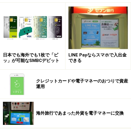
「OricoCard Visa payWave」の海外利用は
順調
すでに海外では、アメリカ、カナダ、シンガポール、韓
国、香港、台湾、オーストラリア、フランス、イギリス
など
日本人の主な海外渡航先国でも決済端末が普及
して
いるため、海外旅行の際は、小額の取引でも現金を出さ
日本でも海外でも1枚で「ピ
LINE Payならスマホで入出金
ずに決済が行えます。
ッ」が可能なSMBCデビット
できる
クレジットカードや電子マネーのおつりで資産
運用
Visa payWaveを搭載した「OricoCard Visa payWave」
国内のカード会社では、2013年5月17日から、オリエン
トコーポレーション（オリコ）が初めてV
isa payWaveを
海外旅行であまった外貨を電子マネーに交換
搭載した「OricoCard Visa payWave」を発行
していま
す。まずは海外に旅行やビジネスなどで訪れる人に便利