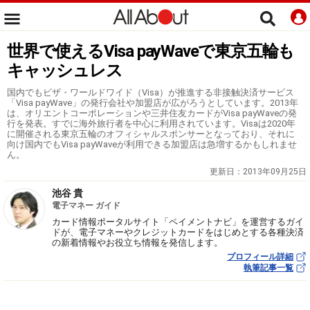
世界で使えるVisa payWaveで東京五輪も
キャッシュレス
国内でもビザ・ワールドワイド（Visa）が推進する非接触決済サービス
「Visa payWave」の発行会社や加盟店が広がろうとしています。2013年
は、オリエントコーポレーションや三井住友カードがVisa payWaveの発
行を発表。すでに海外旅行者を中心に利用されています。Visaは2020年
に開催される東京五輪のオフィシャルスポンサーとなっており、それに
向け国内でもVisa payWaveが利用できる加盟店は急増するかもしれませ
ん。
更新日：
2013年09月25日
池谷 貴
電子マネー ガイド
カード情報ポータルサイト「ペイメントナビ」を運営するガイ
ドが、電子マネーやクレジットカードをはじめとする各種決済
の新着情報やお役立ち情報を発信します。
プロフィール詳細
執筆記事一覧