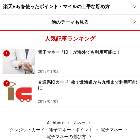
楽天Edyを使ったポイント・マイルの上手な貯め方
他のテーマも見る
三井住友カード提供のVisa payWaveスマートフォンアプリの
イメージ
人気記事ランキング
ただし、国内でVisa payWaveを利用できる店舗はほとん
電子マネー「iD」が海外でも利用可能に！
1
どありません。まずは家電量販店やホテル、百貨店な
ど、
海外からの旅行者が多く訪れる店舗から決済端末の
2012/11/02
設置がスタート
すると考えられます。また、国内の店舗
交通系ICカード1枚で北海道から九州まで利用可能
に設置されたFeliCa対応の決済端末が更改のタイミング
2
に
を迎える加盟店も多く、
今後はFeliCaベースの決済に加
え、Visa payWaveやマスターカード・ワールドワイドが
2013/04/01
推進する「MasterCard PayPass」の決済もあわせて導
入するケースが多くなる
と思われます。
>
>
All About
マネー
>
>
クレジットカード・電子マネー・ポイント
電子マネー
>
電子マネーの選び方