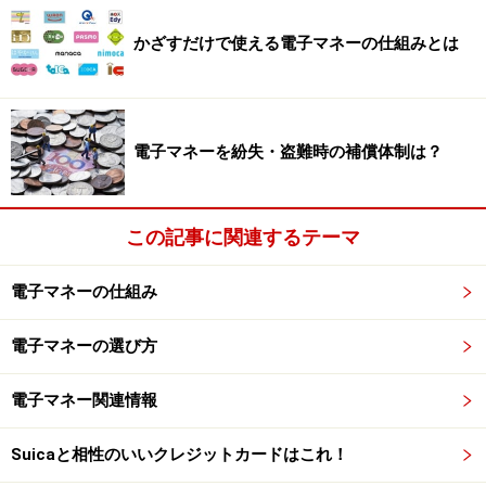
に使ってもらいたいそうですが、オリコの一般カードの
海外利用率が3～4％のところ、OricoCard Visa payWave
かざすだけで使える電子マネーの仕組みとは
は20％程度の利用があるなど、さっそく発行の効果が表
れているそうです。
電子マネーを紛失・盗難時の補償体制は？
三井住友カードがスマホ対応のVisa
payWaveを発行
この記事に関連するテーマ
また、三井住友カードでもNTTドコモ、KDDI、ソフトバ
電子マネーの仕組み
ンクモバイルの協力を得て、NFC搭載のスマートフォン
に対応したVisa payWaveの発行を行うと発表していま
電子マネーの選び方
す。利用者は、
NFC搭載スマートフォンに、無料の専用
アプリをインストール
することにより、サービスが利用
電子マネー関連情報
可能です。また、お買物安心保険や海外旅行傷害保険が
付帯されているのも嬉しいですね。
Suicaと相性のいいクレジットカードはこれ！