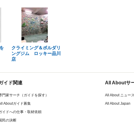
を
クライミング＆ボルダリ
ングジム ロッキー品川
店
ガイド関連
All Abou
専門家サーチ（ガイドを探す）
All About ニュー
All Aboutガイド募集
All About Japan
ガイドへの仕事・取材依頼
国民の決断