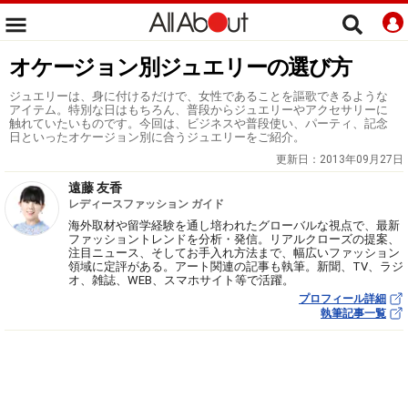
オケージョン別ジュエリーの選び方
ジュエリーは、身に付けるだけで、女性であることを謳歌できるような
アイテム。特別な日はもちろん、普段からジュエリーやアクセサリーに
触れていたいものです。今回は、ビジネスや普段使い、パーティ、記念
日といったオケージョン別に合うジュエリーをご紹介。
更新日：
2013年09月27日
遠藤 友香
レディースファッション ガイド
海外取材や留学経験を通し培われたグローバルな視点で、最新
ファッショントレンドを分析・発信。リアルクローズの提案、
注目ニュース、そしてお手入れ方法まで、幅広いファッション
領域に定評がある。アート関連の記事も執筆。新聞、TV、ラジ
オ、雑誌、WEB、スマホサイト等で活躍。
プロフィール詳細
執筆記事一覧