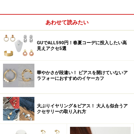
あわせて読みたい
GUでALL590円！春夏コーデに投入したい高
見えアクセ5選
ビジネスシーンでは、業種や職種にもよりますが、人に
華やかさが段違い！ ピアスを開けていないア
ラフォーにおすすめのイヤーカフ
会う機会が多いもの。ですので、相手に不快を与えるよ
うなファッションはもってのほか。ジュエリーやアクセ
サリーだって、控えめに主張するのが鉄則。揺れるタイ
プのピアスや、大きな石の付いたリングなどは、なるべ
大ぶりイヤリング＆ピアス！ 大人も似合うア
クセサリーの取り入れ方
く付けないようにするのが正解です。
こちらのゴールドのサークルが連なったネックレスは、