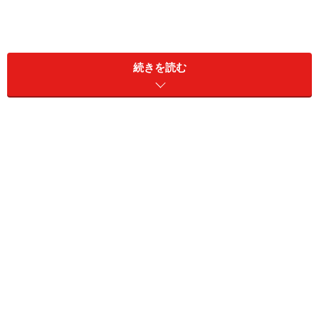
【CONTENTS】
続きを読む
Page1：
ビジネス
Page2：
普段使い
Page3：
パーティ
Page4：
記念日
ビジネス
ネックレス 3万5700円／drama H.P.FRANCE（ドラマ アッシ
ュ・ペー・フランス）