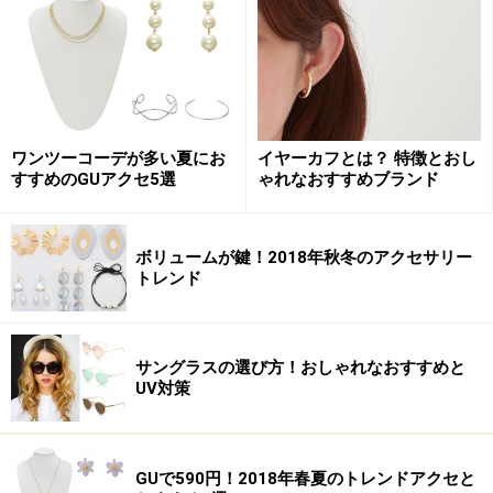
1点1点手作りで作られる18Kのアクセサリー。エレガン
トで華奢なデザインは、ビジネスの場において、女性を
最大限に輝かせてくれることでしょう。
ワンツーコーデが多い夏にお
イヤーカフとは？ 特徴とおし
リング 4万950円／drama H.P.FRANCE（ドラマ アッシュ・
すすめのGUアクセ5選
ゃれなおすすめブランド
ペー・フランス）
ボリュームが鍵！2018年秋冬のアクセサリー
こちらも同じく18Kで中央にブラウンダイヤが施された
トレンド
リング。1点1点丹精込めて、手作業で作られたリング
は、華奢な作りなので、1個付けはもちろん、重ね付け
もおすすめです。
サングラスの選び方！おしゃれなおすすめと
UV対策
次のページ
では、普段使いしたいジュエリーが登場しま
す。
GUで590円！2018年春夏のトレンドアクセと