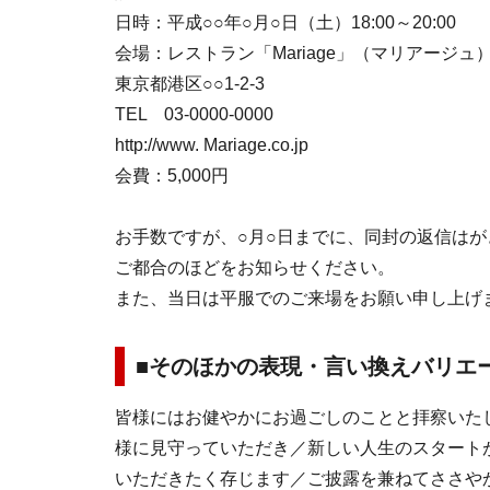
日時：平成○○年○月○日（土）18:00～20:00
会場：レストラン「Mariage」（マリアージュ
東京都港区○○1-2-3
TEL 03-0000-0000
http://www. Mariage.co.jp
会費：5,000円
お手数ですが、○月○日までに、同封の返信はが
ご都合のほどをお知らせください。
また、当日は平服でのご来場をお願い申し上げ
■そのほかの表現・言い換えバリエ
皆様にはお健やかにお過ごしのことと拝察いた
様に見守っていただき／新しい人生のスタート
いただきたく存じます／ご披露を兼ねてささや