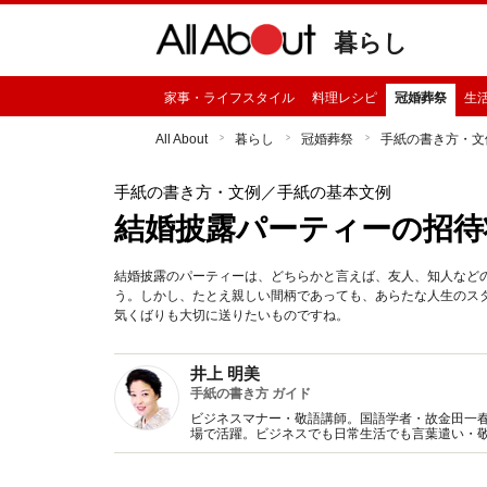
暮らし
家事・ライフスタイル
料理レシピ
冠婚葬祭
生
All About
暮らし
冠婚葬祭
手紙の書き方・文
手紙の書き方・文例
／手紙の基本文例
結婚披露パーティーの招待
結婚披露のパーティーは、どちらかと言えば、友人、知人など
う。しかし、たとえ親しい間柄であっても、あらたな人生のス
気くばりも大切に送りたいものですね。
井上 明美
手紙の書き方 ガイド
ビジネスマナー・敬語講師。国語学者・故金田一
場で活躍。ビジネスでも日常生活でも言葉遣い・
くばりのある言葉の使い方や注意点について各場