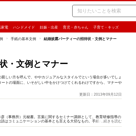
活家電
ハンドメイド
妊娠・出産
育児・赤ちゃん
子育て・キッズ
例
手紙の基本文例
結婚披露パーティーの招待状・文例とマナー
状・文例とマナー
の親しい方を呼んで、ややカジュアルなスタイルでという場合が多いでしょ
タートの場面に、いそがしい中をかけつけてくれるわけですから、マナーや
更新日：2013年09月12日
春彦（事務所）元秘書。言葉に関するセミナー講師として、教育研修指導の
敬語はコミュニケーションの基本とも言える大切なもの。手紙や会話での心
...続きを読む
面ごとに詳しく解説いたします。