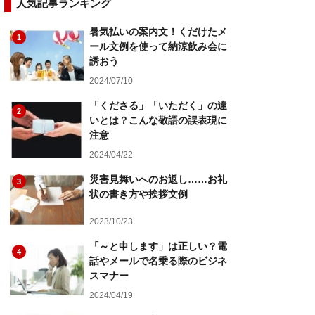
人気記事ランキング
暑気払いの案内文！くだけたメ
1
ール文例を使って納涼飲み会に
誘おう
2024/07/10
「くださる」「いただく」の違
2
いとは？こんな敬語の誤表現に
注意
2024/04/22
災害見舞いへのお返し……お礼
3
状の書き方や挨拶文例
2023/10/23
「～と申します」は正しい？電
4
話やメールで名乗る際のビジネ
スマナー
2024/04/19