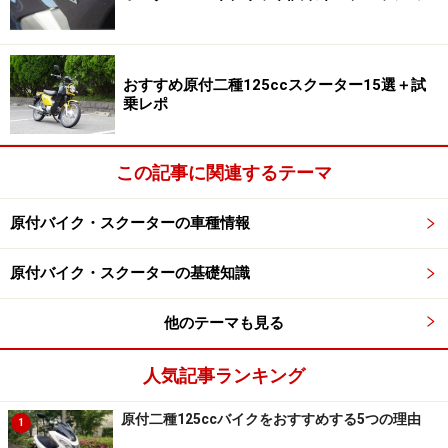
ので125cc以下の排気量の車両は全てが対象になる点で
す。また、事故を起こした場合にも等級が下がりませ
ん。
おすすめ原付二種125ccスクーター15選＋試
乗レポ
一方で注意すべき点もあります。搭乗者障害保険はつい
ていないため、自分の怪我などに対する保証はありませ
ん。ここはとても大事なポイントなので任意保険と比較
この記事に関連するテーマ
してメリット、デメリットを考える必要がありますが、
原付バイク・スクーターの車種情報
原付二種の普及と共に人気が高まっている保険です。
原付バイク・スクーターの基礎知識
理由その2：車体が小さいので駐車しやすい
他のテーマも見る
原付二種には大きさが原付とほとんど変わらない車種も
人気記事ランキング
あります。そのため出かけた先で駐車する際に気を遣わ
ずにすみます。
原付二種125ccバイクをおすすめする5つの理由
1
大型の商業施設ではバイク用の駐車場が併設されている