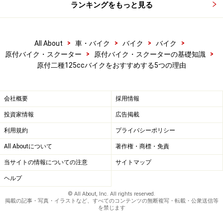
ランキングをもっと見る
もらえることがあります。私はいつも髪を切りにいく際
には美容院の軒先に停めさせてもらっています。これが
大きなバイクだと、停めるのが難しい場合もあるでしょ
>
>
>
>
All About
車・バイク
バイク
バイク
う。
>
>
原付バイク・スクーター
原付バイク・スクーターの基礎知識
原付二種125ccバイクをおすすめする5つの理由
会社概要
採用情報
原付二種の代表格 アドレスv125
投資家情報
広告掲載
利用規約
プライバシーポリシー
All Aboutについて
著作権・商標・免責
理由その３：車の流れにのって走行するこ
とが可能
当サイトの情報についての注意
サイトマップ
ヘルプ
車種によって性能にばらつきはありますが、原付二種の
© All About, Inc. All rights reserved.
バイクは最高速度80キロ以上は出すことが可能で、なか
掲載の記事・写真・イラストなど、すべてのコンテンツの無断複写・転載・公衆送信等
を禁じます
には100キロ以上のスピードが出るものも存在します。