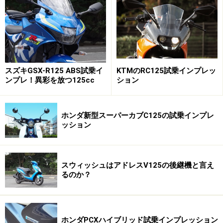
事故などがあった時に、自賠責保険だけではまかなえな
い事があるため、オートバイに乗る場合は任意保険に入
ったほうが安心です。たとえば速度を出しすぎてガード
レールにぶつかってしまい一部を壊してしまうとしま
す。
スズキGSX-R125 ABS試乗イ
KTMのRC125試乗インプレッ
ンプレ！異彩を放つ125cc
ション
意外と知られていませんが、ガードレールの修理費用は
とても高額で簡単に10万円以上請求されてしまいます。
ホンダ新型スーパーカブC125の試乗インプレ
ッション
任意保険に入れば年間で2万円前後の保険料で済みま
す。もう少し保険料を安く済ませたい場合はファミリー
バイク特約に入るという手もあります。
スウィッシュはアドレスV125の後継機と言え
るのか？
ファミリーバイク特約のメリットは、保険料が1万円前
後と安い点、また特約に年齢制限がないため免許を持っ
ている家族全員が対象となり、所有バイクに制限がない
ホンダPCXハイブリッド試乗インプレッション