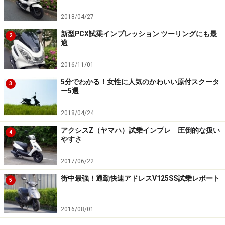
ことがありますが、大型バイクのスペースまでは確保で
2018/04/27
きなかったのか125cc以下の車両の駐車ゾーンしかない
新型PCX試乗インプレッション ツーリングにも最
所が多いのが現状です。出先で停めるところに困らない
2
適
というのは、メリットの一つでしょう。
2016/11/01
私はバイクで出かけた際に、お腹が痛くなり近くにあっ
5分でわかる！女性に人気のかわいい原付スクータ
3
ー5選
たお店の前の路上にバイクを停めトイレを借りたとこ
ろ、警察官に駐車違反の取締りをされてしまったことが
2018/04/24
ありました。
アクシスZ（ヤマハ）試乗インプレ 圧倒的な扱い
4
素直に切符を切られましたが、都内で駐輪場もほとんど
やすさ
ない立地だったため、都内にバイクで出かけた場合はど
2017/06/22
こにバイクを駐車すればいいのか尋ねたところ「私有地
であれば、取り締まりできない」という答えでした。
街中最強！通勤快速アドレスV125SS試乗レポート
5
当然私有地にバイクを勝手に止めることは出来ません
2016/08/01
が、商業施設などで店員さんにお願いすれば停めさせて