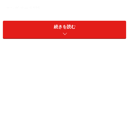
ホンダ リード125
今まであまり存在感のなかった125ccのクラスですが、
続きを読む
原付二種の車両販売台数の伸びを背景に、メーカーは沢
山の車種を出してきています。なぜ今、原付二種が人気
なのか？その5つの理由を説明します。
＜目次＞
理由その１：ファミリー特約が組める
理由その2：車体が小さいので駐車しやすい
理由その３：車の流れにのって走行することが可能
理由その４：原付二種クラスは二人乗りができる
理由その5：維持費が安い
原付二種125ccバイクは肩肘張らず付き合えるあな
たの相棒になる