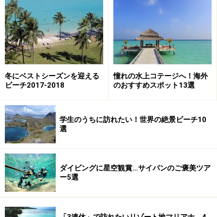
がかかり、受粉後も実が熟するまでに７年もかかるそ
う。
冬にベストシーズンを迎える
憧れの水上コテージへ！海外
女性の腰のような形をした双子ヤシ
ビーチ2017-2018
のおすすめスポット13選
どことなく人間っぽいところがありますよね。ゴードン
将軍はこの双子ヤシこそ、アダムとイブに違いないと確
学生のうちに訪れたい！世界の絶景ビーチ10
信し、本国に報告。プララン島を保護したといいます。
選
エデンの島、セーシェル。そう呼ばれるのは、楽園のよ
ダイビングに星空観賞…サイパンのご褒美ツア
うな島の美しさだけが理由ではないのです。
ー5選
「3連休」で訪れたいリゾート地マリアナ、4