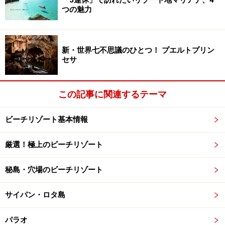
つの魅力
メインは大きな3島と数軒の1島1リゾート
新・世界七不思議のひとつ！ プエルトプリン
セサ
プララン島随一の美しさを誇るアンスラジオ
この記事に関連するテーマ
首都ヴィクトリアのランドマークの時計塔
ビーチリゾート基本情報
セーシェル国際空港があるのは、首都ヴィクトリアのあ
厳選！極上のビーチリゾート
るマヘ島。経済・文化の中心で、人口の9割がこの島に
集まっています。
秘島・穴場のビーチリゾート
ビッグベンを模して造られた時計台がランドマークの首
サイパン・ロタ島
都ヴィクトリアは、高層ビルはないものの、近代的な建
物と18世紀の建物が混在し、朝と夕方には自動車渋滞に
パラオ