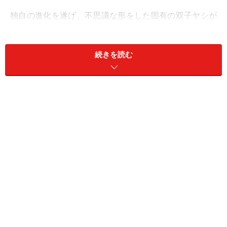
独自の進化を遂げ、不思議な形をした固有の双子ヤシが
繁茂する世界遺産のヴァレ・ド・メ自然保護区（プララ
ン島）が有名です。また、エレガントなリゾートホテル
続きを読む
が多く、ヨーロッパのリゾーターの憧れの地でもありま
す。
セーシェルが”エデンの島”と呼ばれるゆえ
ん