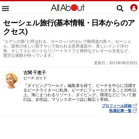
セーシェル旅行(基本情報・日本からのア
クセス)
"エデンの島"と呼ばれる、ヨーロッパのセレブ御用達の島々、セーシェ
ル。固有の珍しい双子ヤシで知られる世界遺産や、美しいインド洋の
海、そしてエレガントなリゾートライフと独特なクレオール文化など、
贅沢な体験が待っています。
更新日：
2013年08月30日
古関 千恵子
ビーチ ガイド
『ダイビングワールド』編集者を経て、ビーチを中心に活躍す
るビーチライターに転身。ビーチにフォーカスすること20年以
上。海にまつわるリゾート、ダイビング、環境などについて旅
行誌、女性誌、マリンスポーツ誌に幅広く寄稿。
プロフィール詳細
執筆記事一覧