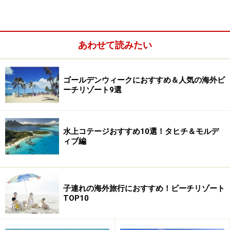
あわせて読みたい
ゴールデンウィークにおすすめ＆人気の海外ビ
双子ヤシが群生するプララン島の深い森、ヴァレ・ド・メ自
ーチリゾート9選
然保護区
”エデンの島”と呼ばれるセーシェル。その名前の由来を
水上コテージおすすめ10選！タヒチ＆モルデ
たどると、プララン島周辺に群生している双子ヤシに行
ィブ編
き着きます。
19世紀に英国のゴードン将軍がプララン島を訪れた際、
子連れの海外旅行におすすめ！ビーチリゾート
女性の腰のような形をした双子ヤシの実を見て、イブに
TOP10
見立てました。そして双子ヤシの雄株の花も男性器のよ
うな形。また、双子ヤシは成長するのに15～20年の年月