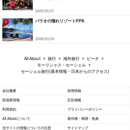
2005/05/31
パラオの憧れリゾートP.P.R.
5
交通の便があまりよくなく、ラディーグ島は現在フェリーで
のみのアプローチ
2008/03/26
マヘ島、プララン島、ラディーグ島がメインの3島。そ
してバード・アイランドやノース・アイランド、ショ
>
>
>
>
All About
旅行
海外旅行
ビーチ
ブ・スーリ、デニス・アイランドといった、いくつかの
>
モーリシャス・セーシェル
セーシェル旅行(基本情報・日本からのアクセス)
豪華な1島1リゾートが、ツーリストが比較的訪れやすい
島になります。
会社概要
採用情報
1島1リゾートはヘリコプターやフライトなどで訪れるこ
投資家情報
広告掲載
とになり、ラディーグ島も現在フェリーでしかアプロー
利用規約
プライバシーポリシー
チできず、旅のスケジュールは余裕をもって組みたいと
All Aboutについて
著作権・商標・免責
ころです。
当サイトの情報についての注意
サイトマップ