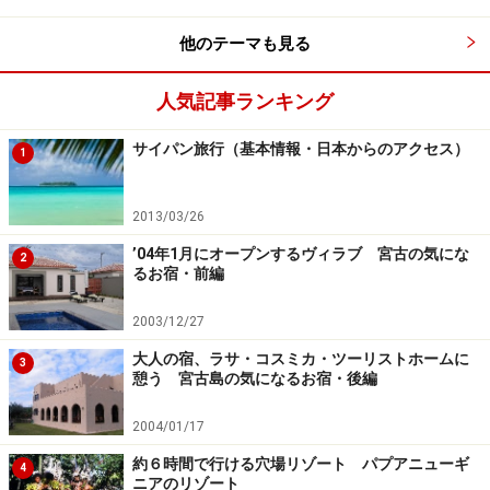
悩まされたりします。
他のテーマも見る
人気記事ランキング
サイパン旅行（基本情報・日本からのアクセス）
1
深いブルーの海に花崗岩がアクセントになっているセーシェ
ルのビーチ
2013/03/26
また、二番目に大きなのは、プララン島。こちらに双子
’04年1月にオープンするヴィラブ 宮古の気にな
2
るお宿・前編
ヤシが群生している世界遺産のヴァレ・ド・メ自然保護
区があります。双子ヤシの群生が見られるのは、プララ
2003/12/27
ン島とキュイーズ島周辺のみだけなのだそうです。
大人の宿、ラサ・コスミカ・ツーリストホームに
3
憩う 宮古島の気になるお宿・後編
また、プララン島から船で約15分のラディーグ島が4番
2004/01/17
目に大きく、花崗岩の造形美に溢れる島です。
約６時間で行ける穴場リゾート パプアニューギ
4
ニアのリゾート