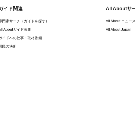
ガイド関連
All Abou
専門家サーチ（ガイドを探す）
All About ニュー
All Aboutガイド募集
All About Japan
ガイドへの仕事・取材依頼
国民の決断