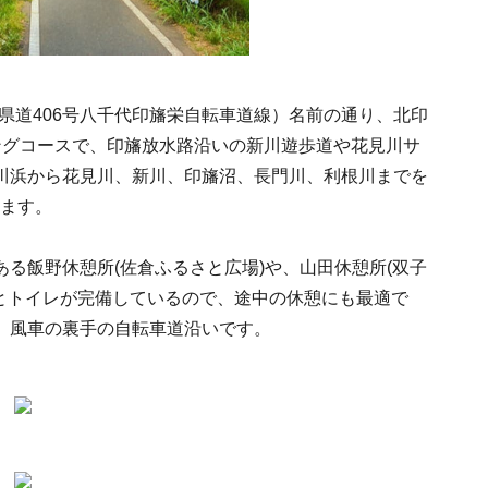
県道406号八千代印旛栄自転車道線）名前の通り、北印
ングコースで、印旛放水路沿いの新川遊歩道や花見川サ
川浜から花見川、新川、印旛沼、長門川、利根川までを
ります。
る飯野休憩所(佐倉ふるさと広場)や、山田休憩所(双子
スとトイレが完備しているので、途中の休憩にも最適で
、風車の裏手の自転車道沿いです。