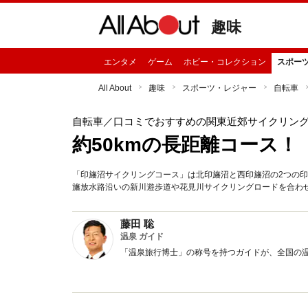
趣味
エンタメ
ゲーム
ホビー・コレクション
スポー
All About
趣味
スポーツ・レジャー
自転車
自転車
／口コミでおすすめの関東近郊サイクリン
約50kmの長距離コース
「印旛沼サイクリングコース」は北印旛沼と西印旛沼の2つの
旛放水路沿いの新川遊歩道や花見川サイクリングロードを合わせ
藤田 聡
温泉 ガイド
「温泉旅行博士」の称号を持つガイドが、全国の