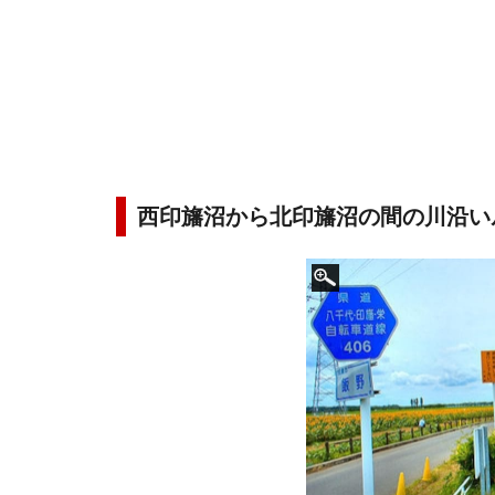
西印旛沼から北印旛沼の間の川沿い