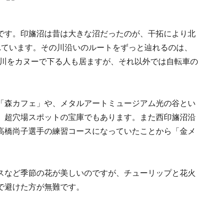
です。印旛沼は昔は大きな沼だったのが、干拓により北
れています。その川沿いのルートをずっと辿れるのは、
、川をカヌーで下る人も居ますが、それ以外では自転車の
「森カフェ」や、メタルアートミュージアム光の谷とい
、超穴場スポットの宝庫でもあります。また西印旛沼沿
高橋尚子選手の練習コースになっていたことから「金メ
。
スなど季節の花が美しいのですが、チューリップと花火
で避けた方が無難です。