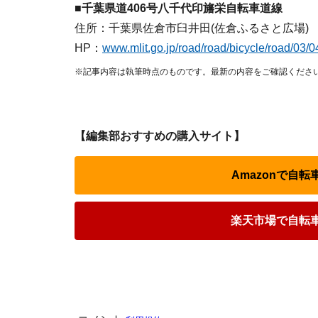
■千葉県道406号八千代印旛栄自転車道線
住所：千葉県佐倉市臼井田(佐倉ふるさと広場)
HP：
www.mlit.go.jp/road/road/bicycle/road/03/0
※記事内容は執筆時点のものです。最新の内容をご確認くださ
【編集部おすすめの購入サイト】
Amazonで自
楽天市場で自転