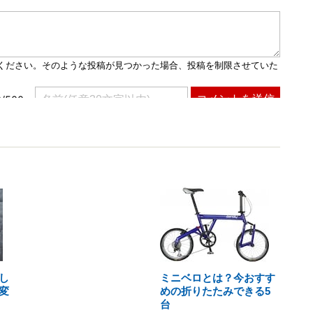
し
ミニベロとは？今おすす
変
めの折りたたみできる5
台