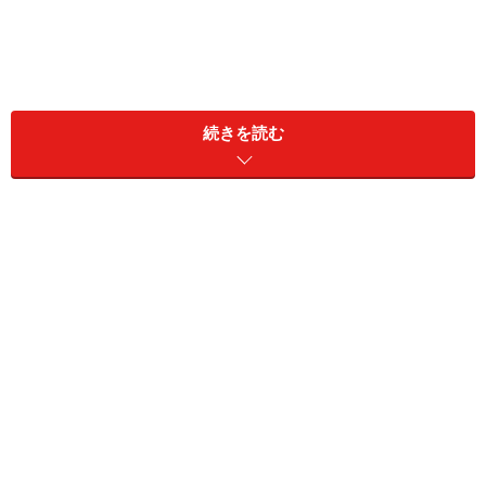
続きを読む
実際に手本を見たり聞いたりすることができる
レッスンに向けて練習しようという気持ちになる
自分の好きな曲だけに偏らず、いろいろな曲にチャ
レンジするきっかけができる
レッスンを受ける最大のメリットは、直接指導を受ける
ことで、時間を無駄にせず効率よく学べるということ。
間違った音やリズムをその場で修正してもらったり、疑
問点がすぐに解決できるのは大きな魅力です。
レッスンのデメリット