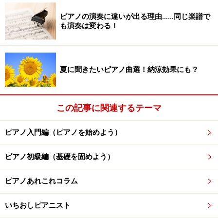
ピアノの演奏に違いが出る理由……同じ楽譜で
も演奏は変わる！
DVDやCD付の教材は、独習者にとって強い味方！大いに
利用しよう
自分の好きな時に、好きなペースですすめることが
夏に聞きたいピアノ曲選！納涼効果にも？
できる
自分の好きな曲だけ選んで弾くことが出来る
この記事に関連するテーマ
レッスン料がかからないので経済的
ピアノ入門編（ピアノを始めよう）
独習は、なんといってもマイペースで進められることが
一番のメリットです。初心者のために、楽譜の読み方か
ピアノ初級編（基礎を固めよう）
ら丁寧に解説された教材も多く出版されているので、自
分に合ったスピードで基礎からじっくり学ぶことが出来
ピアノあれこれコラム
ます。
いちおしピアニスト