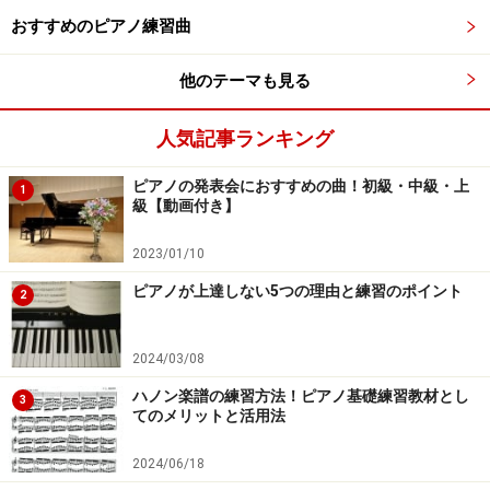
独習のデメリット
おすすめのピアノ練習曲
他のテーマも見る
間違った音やリズム、スタイルで弾き続けていた場
合、自己流の演奏が定着してしまう
人気記事ランキング
効率の良い練習法がわからない、手本がないなどの
理由でレッスンに比べ上達に時間がかかる
ピアノの発表会におすすめの曲！初級・中級・上
1
級【動画付き】
疑問や悩みが生じた時に、解決法がわからないと挫
折しやすい
2023/01/10
選曲に偏りがでやすい
ピアノが上達しない5つの理由と練習のポイント
2
次のステップへいくタイミングを自分で判断しなけ
ればならないので、目標を立てづらい
2024/03/08
ハノン楽譜の練習方法！ピアノ基礎練習教材とし
独習で一番気をつけなければならないのは、間違いに気
3
てのメリットと活用法
づかず繰り返し練習することによって、悪い癖がついた
り、場合によっては体を痛めてしまうことです。常に自
2024/06/18