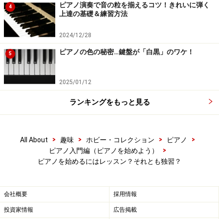
分の音や弾き方を客観的にチェックする心がけが必要で
ピアノ演奏で音の粒を揃えるコツ！きれいに弾く
4
す。
上達の基礎＆練習方法
2024/12/28
ピアノの色の秘密…鍵盤が「白黒」のワケ！
5
2025/01/12
ランキングをもっと見る
>
>
>
>
All About
趣味
ホビー・コレクション
ピアノ
>
ピアノ入門編（ピアノを始めよう）
ピアノを始めるにはレッスン？それとも独習？
あなたはレッスン派？独習派？
会社概要
採用情報
投資家情報
広告掲載