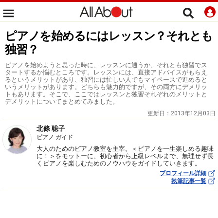
ピアノを始めるにはレッスン？それとも
独習？
ピアノを始めようと思った時に、レッスンに通うか、それとも独習でス
タートするか悩むところです。レッスンには、直接アドバイスがもらえ
るというメリットがあり、独習には忙しい人でもマイペースで進めると
いうメリットがあります。どちらも魅力的ですが、その両方にデメリッ
トもあります。そこで、ここではレッスンと独習それぞれのメリットと
デメリットについてまとめてみました。
更新日：
2013年12月03日
北條 聡子
ピアノ ガイド
大人のためのピアノ教室を主宰。＜ピアノを一生楽しめる趣味
に！＞をモットーに、初心者から上級レベルまで、無理せず長
くピアノを楽しむためのノウハウをガイドしていきます。
プロフィール詳細
執筆記事一覧