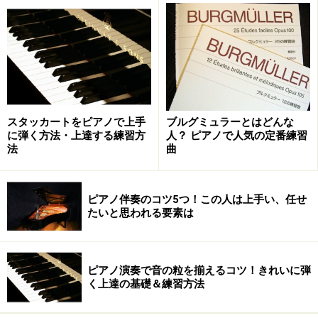
自分に合った教室（先生）を見つけなければならな
い
約束したレッスン日時に通わなければならない
レッスン料がかかる
レッスンに向けて、練習しなければならない
自分の好きな曲ばかりを練習できるわけではない
スタッカートをピアノで上手
ブルグミュラーとはどんな
に弾く方法・上達する練習方
人？ ピアノで人気の定番練習
前述した中でメリットとして挙げたことも、場合によっ
法
曲
てはデメリットとなることがあります。たとえば、レッ
スンに通うことで、次のレッスンまでに注意されたこと
ピアノ伴奏のコツ5つ！この人は上手い、任せ
を直したり、新しい曲に取り組もうと練習への意欲がわ
たいと思われる要素は
く場合もありますが、逆に課題を出されることが負担に
なり、練習が楽しくなくなるということもあり得ます。
ピアノ演奏で音の粒を揃えるコツ！きれいに弾
く上達の基礎＆練習方法
独習のメリット