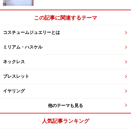
Tシャツはデザインがシンプルなので大きめ、デコラテ
ィブなものはミスマッチで逆につけ映えがするもので
この記事に関連するテーマ
す。
ラウンドネックのTシャツの場合は首の根元に添う短め
コスチュームジュエリーとは
のチョーカーがよりしゃれ感がでます。
ミリアム・ハスケル
ネックレス
ブレスレット
※記事内容は執筆時点のものです。最新の内容をご確認くださ
い。
イヤリング
次のページへ
1
/
4
他のテーマも見る
人気記事ランキング