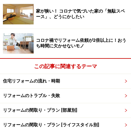
家が狭い！ コロナで気づいた家の「無駄スペ
スレート屋根も塗装したてだったので一見キレイに見え
ース」、どうにかしたい
ましたが、実際は中に水が入っていて、屋根下地が腐食
していました。
コロナ禍でリフォーム依頼が2倍以上に！おう
結局、構造部分の補修、屋根の葺き替え、屋根下地の交
ち時間に欠かせないモノ
換で、500万円を超える費用が掛かってしまい、キッチ
ンのリフォームはグレードを落として機器の交換をする
この記事に関連するテーマ
のみに留まりました。
住宅リフォームの流れ・時期
中古住宅購入リフォームの注意点
リフォームのトラブル・失敗
表面の美しさに捉われると、大事なことを
見逃してしまう
リフォームの間取り・プラン [部屋別]
リフォームの間取り・プラン [ライフスタイル別]