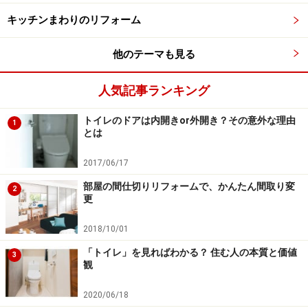
キッチンまわりのリフォーム
築15年を超えたら、水まわりのリフォームの時期はすぐにや
他のテーマも見る
ってきますので、その分の費用も見ておきましょう。
このケースの失敗ポイントは、屋根や壁紙は一見とても
人気記事ランキング
キレイだったので、表面の美しさに惑わされてしまった
トイレのドアは内開きor外開き？その意外な理由
1
ところにあります。構造部分の工事は大掛かりになるの
とは
で費用がかさみます。
2017/06/17
家はシロアリ防除は5年おき、外壁塗装は10年おきと言
部屋の間仕切りリフォームで、かんたん間取り変
2
更
ったように、適当な時期にメンテナンスを行なっていな
いと劣化が進み、寿命が短くなってしまうことがありま
2018/10/01
す。
「トイレ」を見ればわかる？ 住む人の本質と価値
3
観
そうならないためにも、今までのリフォームの履歴をで
2020/06/18
きるだけ詳しく聞きましょう。また不動産屋さんに許可