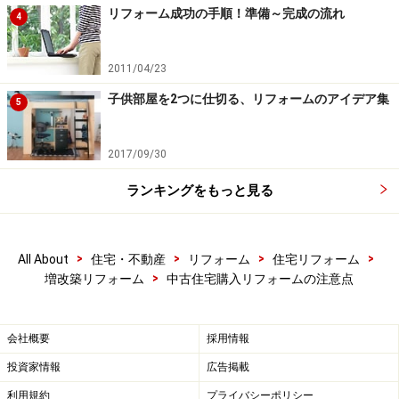
を得て、購入前にリフォーム業者と一緒に家を見に行く
リフォーム成功の手順！準備～完成の流れ
4
機会を設けるのもいいでしょう。特に床下と屋根は費用
がかさみやすいので、シッカリチェックしておきましょ
2011/04/23
う。
子供部屋を2つに仕切る、リフォームのアイデア集
5
一見キレイに見えても、中が腐っていれば大きな費用が
2017/09/30
掛かり、理想の住まい作りから一歩遠ざかってしまいま
す。表面の工事なら後からいつでもできる事を忘れず
ランキングをもっと見る
に。また築15年を超えていたら、水まわりのリフォーム
の時期はすぐにやってきますので、その分の費用も見て
>
>
>
>
All About
住宅・不動産
リフォーム
住宅リフォーム
おきましょう。
>
増改築リフォーム
中古住宅購入リフォームの注意点
次のページ
でも、中古住宅購入リフォームの注意点！プ
会社概要
採用情報
ランや構造により希望の間取りにならないケース、リフ
投資家情報
広告掲載
ォームが制限されるケースをご紹介します。
利用規約
プライバシーポリシー