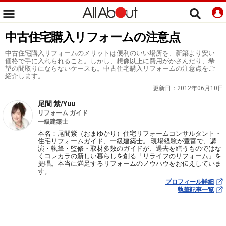
中古住宅購入リフォームの注意点
中古住宅購入リフォームのメリットは便利のいい場所を、新築より安い
価格で手に入れられること。しかし、想像以上に費用がかさんだり、希
望の間取りにならないケースも。中古住宅購入リフォームの注意点をご
紹介します。
更新日：
2012年06月10日
尾間 紫/Yuu
リフォーム ガイド
一級建築士
本名：尾間紫（おまゆかり）住宅リフォームコンサルタント・
住宅リフォームガイド、一級建築士。 現場経験が豊富で、講
演・執筆・監修・取材多数のガイドが、過去を繕うものではな
くコレカラの新しい暮らしを創る「リライフのリフォーム」を
提唱。本当に満足するリフォームのノウハウをお伝えしていま
す。
プロフィール詳細
執筆記事一覧