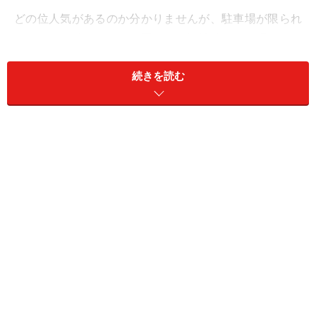
どの位人気があるのか分かりませんが、駐車場が限られ
ているのは確かなので、夏などの混雑時には出遅れると
満車で入れない事も考えられます。雨の日に来る人は少
続きを読む
ないと思いますが、極力早く行くのがお勧めです。
■
日光国立公園 那須平成の森
住所：栃木県那須郡那須町大字高久丙3254
電話番号：0287-74-6808
開園時間：9：00～17：00 (12月～3月は9：30～16：30)
定休日：冬季のみ水曜日
入園料金：無料(駐車場も無料)
アクセス：
www.nasuheiseinomori.go.jp/access
HP：
www.nasuheiseinomori.go.jp/
※データは記事公開時点のものです。