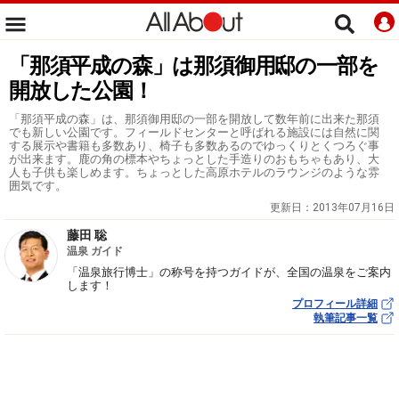
「那須平成の森」は那須御用邸の一部を
開放した公園！
「那須平成の森」は、那須御用邸の一部を開放して数年前に出来た那須
でも新しい公園です。フィールドセンターと呼ばれる施設には自然に関
する展示や書籍も多数あり、椅子も多数あるのでゆっくりとくつろぐ事
が出来ます。鹿の角の標本やちょっとした手造りのおもちゃもあり、大
人も子供も楽しめます。ちょっとした高原ホテルのラウンジのような雰
囲気です。
更新日：
2013年07月16日
藤田 聡
温泉 ガイド
「温泉旅行博士」の称号を持つガイドが、全国の温泉をご案内
します！
プロフィール詳細
執筆記事一覧