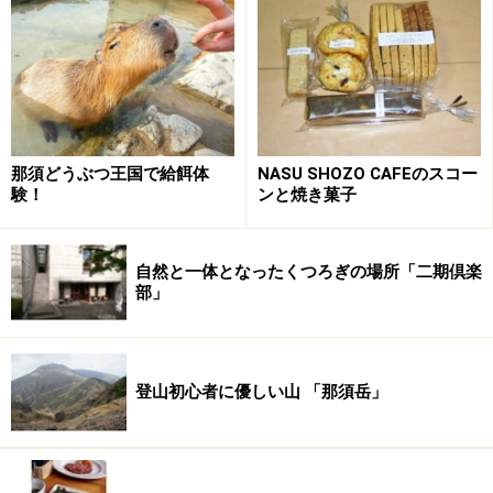
那須どうぶつ王国で給餌体
NASU SHOZO CAFEのスコー
験！
ンと焼き菓子
自然と一体となったくつろぎの場所「二期倶楽
部」
登山初心者に優しい山 「那須岳」