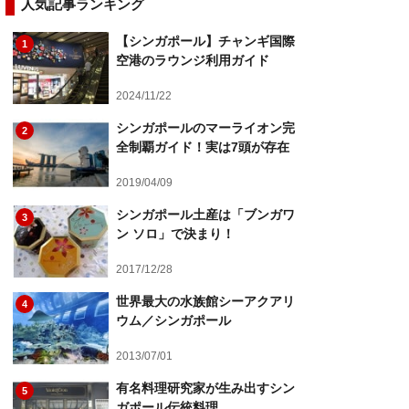
人気記事ランキング
【シンガポール】チャンギ国際
1
空港のラウンジ利用ガイド
2024/11/22
シンガポールのマーライオン完
2
全制覇ガイド！実は7頭が存在
2019/04/09
シンガポール土産は「ブンガワ
3
ン ソロ」で決まり！
2017/12/28
世界最大の水族館シーアクアリ
4
ウム／シンガポール
2013/07/01
有名料理研究家が生み出すシン
5
ガポール伝統料理