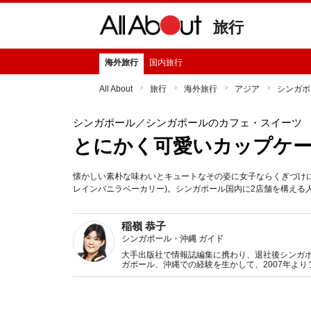
旅行
海外旅行
国内旅行
All About
旅行
海外旅行
アジア
シンガポ
シンガポール
／シンガポールのカフェ・スイーツ
とにかく可愛いカップケ
懐かしい素朴な味わいとキュートなその姿に女子ならくぎづけになるカ
レインバニラベーカリー)。シンガポール国内に2店舗を構える
稲嶺 恭子
シンガポール・沖縄 ガイド
大手出版社で情報誌編集に携わり、退社後シンガ
ガポール、沖縄での経験を生かして、2007年よ
ガイドブック・雑誌・書籍・ウエブ媒体などで活