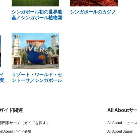
シンガポール初の世界遺
シンガポールのカジノ
産／シンガポール植物園
イ
リゾート・ワールド・セ
実
ントーサ／シンガポール
ガイド関連
All Abou
専門家サーチ（ガイドを探す）
All About ニュー
All Aboutガイド募集
All About Japan