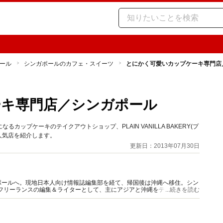
ール
シンガポールのカフェ・スイーツ
とにかく可愛いカップケーキ専門店
ーキ専門店／シンガポール
ップケーキのテイクアウトショップ、PLAIN VANILLA BAKERY(プ
人気店を紹介します。
更新日：2013年07月30日
ポールへ。現地日本人向け情報誌編集部を経て、帰国後は沖縄へ移住。シン
りフリーランスの編集＆ライターとして、主にアジアと沖縄をテーマとした
...続きを読む
躍中。