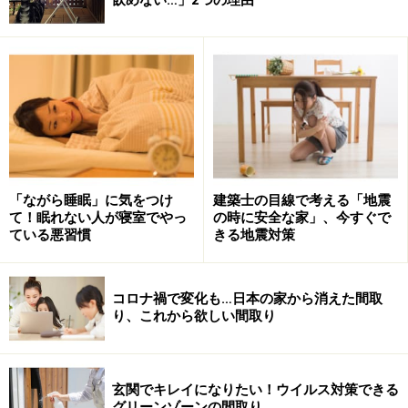
上の写真は、キッチンから洗面所、浴室へとつながる通
路です。キッチン～洗濯機～アイロン掛けのスペースへ
と一直線に最短距離でつながっているので、炊事をしな
がら洗濯がしやすくなっています。また風も抜けやすい
ので、洗面所とキッチンの両方共に風通しがよくなりま
す。
「ながら睡眠」に気をつけ
建築士の目線で考える「地震
て！眠れない人が寝室でやっ
の時に安全な家」、今すぐで
ている悪習慣
きる地震対策
掃除をしやすいほうがいい？汚れが目立た
ないほうがいい？
コロナ禍で変化も…日本の家から消えた間取
汚れやすく掃除の手間が掛かるのがキッチンのコンロま
り、これから欲しい間取り
わり。ここでは材料選びが大きなポイントとなります。
下の写真はキッチンのクッカー部分の壁面の様子です。
レンガ調のタイルが張られていて、全体の雰囲気を盛り
玄関でキレイになりたい！ウイルス対策できる
上げています。
グリーンゾーンの間取り