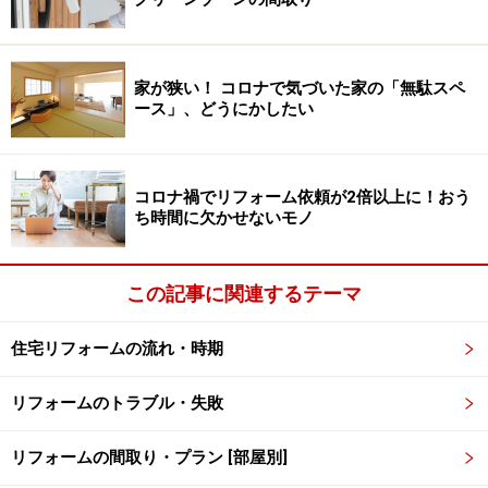
家が狭い！ コロナで気づいた家の「無駄スペ
ース」、どうにかしたい
GAGGENAU社製のバーベキューグリルがついたクッカー。キ
ッチン壁は汚れの目立たないレンガ調タイル（水谷建設）
コロナ禍でリフォーム依頼が2倍以上に！おう
ち時間に欠かせないモノ
キッチン壁の選び方は使う人の性格次第です。例えば、
この記事に関連するテーマ
鏡面のキッチンボードやステンレスは、マメに掃除をす
る人向けの壁材でしょう。表面がつるつるしているの
住宅リフォームの流れ・時期
で、サッとひと拭きで汚れが落ち、手間なく美しく保つ
ことができますが、汚れが目立ちやすいので、都度小ま
リフォームのトラブル・失敗
めにふき取る必要があります。
リフォームの間取り・プラン [部屋別]
上の写真のようなザラザラしたタイルやレンガ、自然石