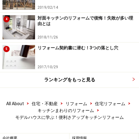
2019/02/14
対面キッチンのリフォームで後悔！失敗が多い理
4
由とは
引き戸の食器棚にビルトイン引き出し式の踏み台。家電置き
2018/11/26
カウンターも全て引き出し式（ダイワハウス）
リフォーム契約書に潜む！3つの落とし穴
5
上の写真は、対面式キッチンの背面に設置された大型の
2017/10/29
壁面収納の様子です。引き戸と引き出しを組み合わせた
収納なので、場所を取らず効率よく収納できるようにな
ランキングをもっと見る
っています。引き戸は地震の時の安全性が高いのもメリ
ットです。
>
>
>
>
All About
住宅・不動産
リフォーム
住宅リフォーム
>
キッチンまわりのリフォーム
またこの壁面収納は頭上の収納に使いやすい工夫がこら
モデルハウスに学ぶ！便利さアップキッチンリフォーム
されています。家電カウンター上の吊り戸棚はダウンウ
ォール式になっていて、食器棚は踏み台をビルトインし
会社概要
採用情報