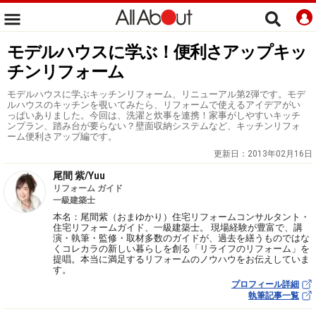
モデルハウスに学ぶ！便利さアップキッ
チンリフォーム
モデルハウスに学ぶキッチンリフォーム、リニューアル第2弾です。モデ
ルハウスのキッチンを覗いてみたら、リフォームで使えるアイデアがい
っぱいありました。今回は、洗濯と炊事を連携！家事がしやすいキッチ
ンプラン、踏み台が要らない？壁面収納システムなど、キッチンリフォ
ーム便利さアップ編です。
更新日：
2013年02月16日
尾間 紫/Yuu
リフォーム ガイド
一級建築士
本名：尾間紫（おまゆかり）住宅リフォームコンサルタント・
住宅リフォームガイド、一級建築士。 現場経験が豊富で、講
演・執筆・監修・取材多数のガイドが、過去を繕うものではな
くコレカラの新しい暮らしを創る「リライフのリフォーム」を
提唱。本当に満足するリフォームのノウハウをお伝えしていま
す。
プロフィール詳細
執筆記事一覧