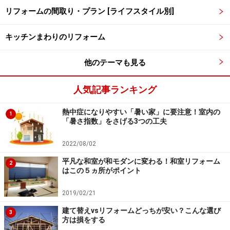
を張ると、サッと拭き取ることはできませんが、油汚れ
リフォームの間取り・プラン [ライフスタイル別]
がついても汚れが目立たないので、そのまま放置してい
キッチンまわりのリフォーム
てもそれほど気になりません。実際にレンガを張って10
年拭いたことが無いという家を見ましたが、雰囲気が出
他のテーマも見る
ていい感じになっていました。ただし当然べたつきはあ
り、それが気になる人には向いていません。
人気記事ランキング
熱中症になりやすい「暑い家」に要注意！室内の
1
「暑さ指数」をさげる3つの工夫
踏み台不要！キッチンの壁面収納システム
2022/08/02
キッチン収納では扉の選び方にも注意が必要です。狭い
通路に面したキッチン収納の場合は、引き戸を付けてお
平凡な和室が和モダンに変わる！和室リフォーム
2
はこの５ヵ所がポイント
くのがおすすめです。と言うのも、キッチンでは扉を開
け放ったまま作業することも多いので、引き戸なら戸を
2019/02/21
開けたままでも身体をぶつけることがなく、狭いキッチ
建て替えvsリフォームどっちが安い？こんな選び
3
ンでもジャマになることがありません。
方は損をする