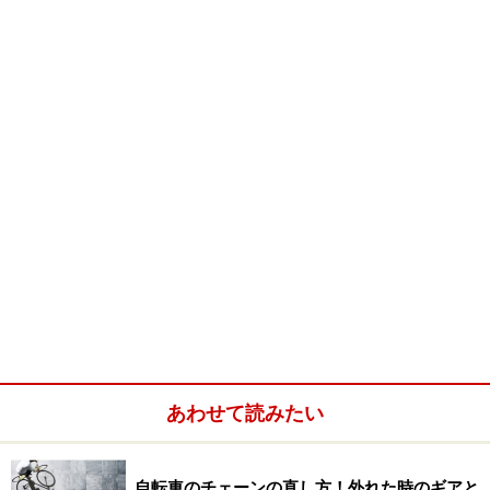
自転車のブレーキ部分やペダル部分の動きを滑らかにす
る効果に優れていますし、事前にスプレーする事で故障
を回避する事も出来ます。防水効果もあるので、自転車
が雨に濡れても錆びにくくなるのも良いです。
濡れて金属部分が茶色く変色する事も防げますし、ブレ
ーキの不快な異音もなくす事が出来ます。白いチューブ
などの変色やカゴの劣化も防げます。
細いストローのようなチューブが付いているので、奥や
細い部分にも簡単にスプレーする事が出来ます。
■商品データ
あわせて読みたい
価格：398円
自転車のチェーンの直し方！外れた時のギアと