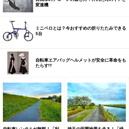
変速機
ミニベロとは？今おすすめの折りたたみできる
5台
自転車エアバッグヘルメットが安全に革命をも
たらす!?
メーカー：KURE
公式サイト：
http://www.kure.com/
100円プライヤー
自転車レンタルが無料！「利
埼玉の田園地帯を走る！「緑