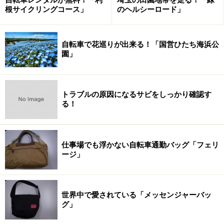
根サイクリングコース」
のヘルシーロード」
自転車の緩んだ部分を簡単に回して締める事が出来ます
し、補修も快適にする事が出来るプライヤーが便利で
す。100円なのに、とてもしっかりとした作りで、自転
自転車で花巡りが出来る！「国営ひたち海浜公
車のメンテナンスに便利です。
園」
■商品データ
価格：100円
トラブルの原因になるサビをしっかり確認す
る！
メーカー：エコー金属
公式HP：
http://www.echo-k.co.jp/
仕事場でも浮かない自転車通勤バッグ「フェリ
ージ」
※記事内容は執筆時点のものです。最新の内容をご確認くださ
い。
世界中で愛されている「メッセンジャーバッ
【編集部おすすめの購入サイト】
グ」