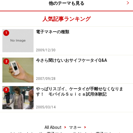
した限定の情報やサービスがスマートフォンに配信され
他のテーマも見る
るため、買い物の楽しみが広がることは間違いないでし
人気記事ランキング
ょう！
電子マネーの種類
※記事内容は執筆時点のものです。最新の内容をご確認くださ
1
い。
本記事の内容は一般的な情報提供を目的としており、特定の金融
商品や投資行動を推奨するものではありません。
2009/12/30
投資や資産運用に関する最終的なご判断はご自身の責任において
行ってください。
今さら聞けないおサイフケータイQ&A
2
掲載情報の正確性・完全性については十分に配慮しております
が、その内容を保証するものではなく、これに基づく損失・損害
などについて当社は一切の責任を負いません。
2007/09/28
最新の情報や詳細については、必ず各金融機関やサービス提供者
の公式情報をご確認ください。
やっぱりスゴイ、ケータイが手離せなくなりま
3
す！ モバイルＳｕｉｃａ試用体験記
【編集部からのお知らせ】
・「家計」について、
アンケート（2026/8/31まで）
を実施
2005/03/14
中です！
※抽選で20名にAmazonギフト券1000円分プレゼント
※謝礼付きの限定アンケートやモニター企画に参加が可能に
>
>
All About
マネー
なります