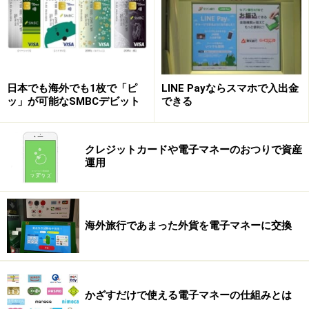
店舗に来店するだけでポイントが貯まる「ショッぷらっと」
なお、渋谷ヒカリエSinQsや東急百貨店東横店など、渋谷
日本でも海外でも1枚で「ピ
LINE Payならスマホで入出金
に訪れるスマートフォンユーザーの方は、NTTドコモが
ッ」が可能なSMBCデビット
できる
実施する
「ショッぷらっと」
のポイントも無料で貯める
ことができるので、チェックが必要です。ショッぷらっ
クレジットカードや電子マネーのおつりで資産
とは、利用者がスマートフォンを持って来店すること
運用
で、ポイント
“star”
が貯まったりクーポンが手にできる
O2Oサービス
で、現在730店舗でサービスが展開されて
います。利用者は、アプリをダウンロードし、チェック
海外旅行であまった外貨を電子マネーに交換
インするだけで各店舗の来店ポイントを獲得可能です。
また、店舗によっては、チェックインだけで特別なクー
ポン
「プレミアムクーポン」
を手にできます。
かざすだけで使える電子マネーの仕組みとは