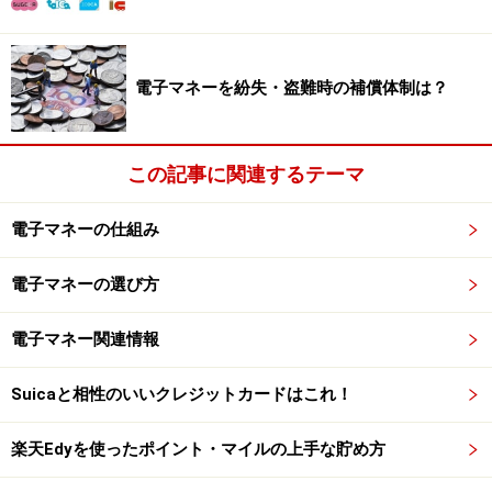
NFCスマートフォンを街路灯にかざして渋
谷の情報をゲット
電子マネーを紛失・盗難時の補償体制は？
この記事に関連するテーマ
スマートフォンをかざすだけでお得な情報や特別なクーポン
電子マネーの仕組み
の取得が可能
電子マネーの選び方
また、新たなサービスとして注目したいのが、サイバー
エージェントとシブヤテレビジョン、凸版印刷が実施す
電子マネー関連情報
る
「Shibuya Clickable Project」
です。これは、渋谷駅
周辺の街路灯にNFCやQRコード対応の内蔵シールが添付
Suicaと相性のいいクレジットカードはこれ！
されており、NFC（Near Field Communication）搭載スマ
ートフォンをかざすと、近隣の店舗のお得情報やイベン
楽天Edyを使ったポイント・マイルの上手な貯め方
ト情報などを取得できます。「その場」「その時」に適