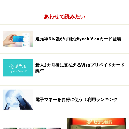
あわせて読みたい
還元率3％強が可能なKyash Visaカード登場
最大2カ月後に支払えるVisaプリペイドカード
誕生
電子マネーをお得に使う！利用ランキング
SinQs等では「ショッぷらっと」でWにポイ
ント獲得