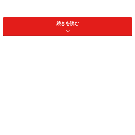
続きを読む
初回のみ、専用端末で交通ICカード（3枚まで）と
「TOP&ClubQ JMBカード」
をはじめとする
「TOP＆カ
ード」
の登録手続きが必要になりますが、その後は毎日
ポイントを貯めることができるので、大変お得ですね。
TOP&カードで付与されるTOKYUポイントは、これまで
クレジットカード決済やオートチャージなどでポイント
が獲得できましたが、今回のサービスにより、さらにポ
イントが貯めやすくなるでしょう。
なお、東京急行電鉄では、
1タッチにつき5円を東急線沿
線の緑化活動「みど＊リンク」アクション
の活動資金と
して拠出しており、環境にやさしい鉄道とバスの利用を
促進しています。