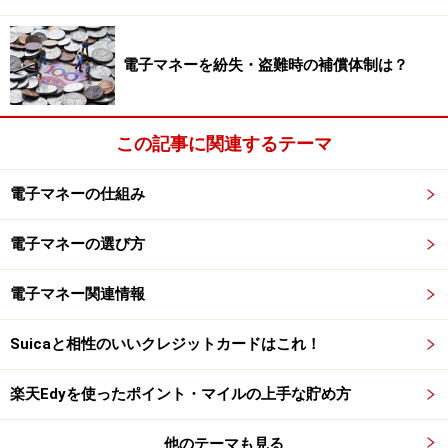
ります。これでｉＤを国内、海外の両方で使えるように
なるわけです。
電子マネーを紛失・盗難時の補償体制は？
この記事に関連するテーマ
電子マネーの仕組み
電子マネーの選び方
電子マネー関連情報
Suicaと相性のいいクレジットカードはこれ！
楽天Edyを使ったポイント・マイルの上手な貯め方
フェリカの顔を立てたドコモらしい解決策
他のテーマも見る
それにしても、互換性のないフェリカとタイプＡ／Ｂを