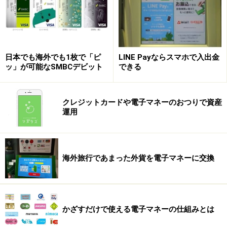
マスターカードのPaypassと提携、世界の
加盟店を利用できる
その準備のために、ドコモはマスターカードと提携し、
日本でも海外でも1枚で「ピ
LINE Payならスマホで入出金
ッ」が可能なSMBCデビット
できる
同カードが発行するタイプＡ／Ｂに対応した
Paypass（後払い式電子マネー）の技術を譲り受けまし
た。これで、ｉＤは国内ではフェリカ対応の読取機を利
クレジットカードや電子マネーのおつりで資産
用し、海外ではタイプＡ／Ｂ対応のPaypass加盟店（世
運用
界41カ国約50万加盟店）の読取機を使えるようになった
のです。
海外旅行であまった外貨を電子マネーに交換
現在、対応するスマートフォンは、ドコモの2012年冬モ
デルのソニーモバイルSO-01EとシャープSH-02Eの二機
種ですが、海外利用仕様にするのは簡単で、ｉＤ（ＤＣ
かざすだけで使える電子マネーの仕組みとは
ＭＸ利用に限る）がインストールされていれば、ボタン
ひとつ押すだけで、Paypass加盟店でも使えるようにな