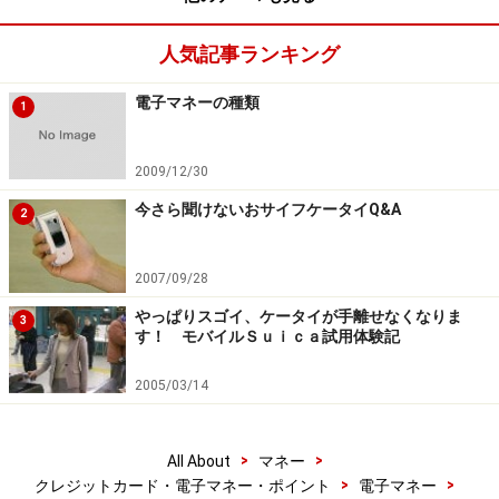
共に使えるというのは不思議です。しかし、これにはカ
人気記事ランキング
ラクリがあります。ボタンを押すことでｉＤとPaypass
を連携させるのです。その結果、海外で利用した際には
電子マネーの種類
1
一旦はPaypassで処理されますが、後でｉＤ利用分とし
て合算されるのです。後払い方式ですから、見掛け上、
2009/12/30
ｉＤとすることが可能なわけです。うまく考えたもので
今さら聞けないおサイフケータイQ&A
す。
2
いずれにしろ、これでｉＤを使って海外でも買い物がで
2007/09/28
きるようになるわけで、日本のおサイフケータイもいよ
やっぱりスゴイ、ケータイが手離せなくなりま
3
す！ モバイルＳｕｉｃａ試用体験記
いよ海外へ進出する時が来たといえるでしょう。このサ
ービスのスタートは2013年度上半期になります。
2005/03/14
※記事内容は執筆時点のものです。最新の内容をご確認くださ
>
>
All About
マネー
い。
>
>
クレジットカード・電子マネー・ポイント
電子マネー
本記事の内容は一般的な情報提供を目的としており、特定の金融