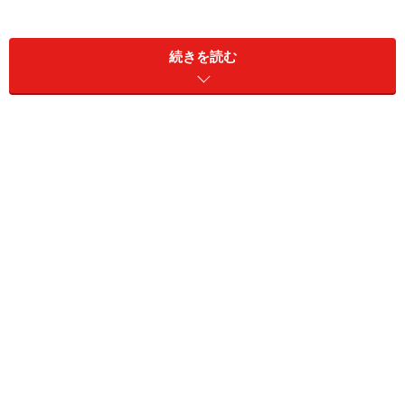
続きを読む
日本の主要電子マネーで初めて海外利用が
可能に！
そのｉＤが今度は海外でも使えるようになるというので
注目を集めています。日本の電子マネー、SuicaやiDなど
は、ほとんどフェリカという非接触ICを搭載していま
す。一方、海外では互換性のないタイプＡ／Ｂという規
格が普及し主流になっています。ですから、iDを海外で
使おうとしても全く使えないというのが現状でした（日
本だけが孤立しているので、口の悪い人はガラパゴスと
いう人もありました）。