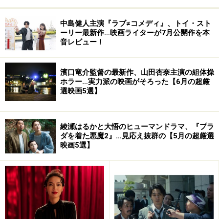
中島健人主演『ラブ≠コメディ』、トイ・スト
ーリー最新作…映画ライターが7月公開作を本
音レビュー！
濱口竜介監督の最新作、山田杏奈主演の組体操
ホラー…実力派の映画がそろった【6月の超厳
選映画5選】
当時の地方の高校生達がどういう風なものの考え方をし
綾瀬はるかと大悟のヒューマンドラマ、『プラ
ていたか、などが分かりやすく伝わり、今観ると新鮮に
ダを着た悪魔2』…見応え抜群の【5月の超厳選
感じられるところ、今と変わらないところ、感覚的にち
映画5選】
ょっと古く感じるところなど様々あって、なかなか興味
深く観られました。
作品のテーマとしては戦後民主主義の中で男女平等の考
えがいかに広まっていったか、女性の社会進出といった