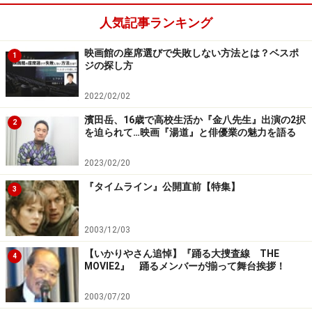
人気記事ランキング
映画館の座席選びで失敗しない方法とは？ベスポ
※記事内容は執筆時点のものです。最新の内容をご確認くださ
1
ジの探し方
い。
2022/02/02
【編集部おすすめの購入サイト】
濱田岳、16歳で高校生活か『金八先生』出演の2択
2
を迫られて…映画『湯道』と俳優業の魅力を語る
Amazonで洋画・邦画の DVD をチェック！
2023/02/20
『タイムライン』公開直前【特集】
楽天市場で洋画・邦画の DVD をチェック！
3
2003/12/03
【いかりやさん追悼】『踊る大捜査線 THE
4
MOVIE2』 踊るメンバーが揃って舞台挨拶！
2003/07/20