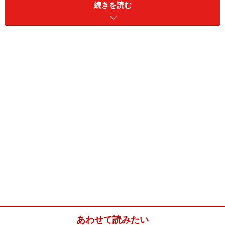
続きを読む
青い山脈と言えば、藤山一郎さんが歌う同名の懐メロと
してよく知られていますが、この曲は映画で元々使われ
たものです。そして大元は1947年に作家の石坂洋次郎さ
んによって書かれた小説で、その後5回も映画化されま
した。本作はその3回目63年版です。
おすすめの理由
この作品は同時代の巨匠達による格調高い名作と並ぶよ
うなものではありませんが、もっと卑近で、今でいう青
春ドラマのはしりのような映画です。
あわせて読みたい