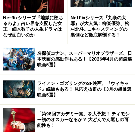
少し固く小難しいものですが、地方の高校を舞台とし青
春や恋愛を通じて描くことで、また青春スターの吉永小
Netflixシリーズ『地獄に堕ち
Netflixシリーズ『九条の大
百合さん、浜田光夫さんが演じることで爽やかで清々し
るわよ』占い界を支配した女
罪』が大人気！柳楽優弥、松
王・細木数子の人生ドラマは
村北斗……キャスティングの
い青春映画の佳作として成立しています。
なぜ面白いのか
裏側など徹底解剖する！
また本作はジブリ作品『コクリコ坂から』の制作の折、
名探偵コナン、スーパーマリオブラザーズ、日
宮崎吾朗さんが参考になさったことでも知られていま
本映画の感動作もある！【2026年4月の超厳選
す。
映画5選】
そう言われてみると古い港町の設定や高校生達がどう民
ライアン・ゴズリングのSF映画、『ウィキッ
主主義を受け入れたか、など相似点が多く見比べてみる
ド』続編もある！ 見応え抜群の【3月の超厳選
映画5選】
のも面白いかもしれません。
「第98回アカデミー賞」を大予想！ ティモシ
■作品名 『青い山脈』
ー初のオスカーなるか？ 大どんでん返しの可
■監督 西河克己（にしかわ かつみ）』
能性も！
■主演 吉永小百合 浜田光夫