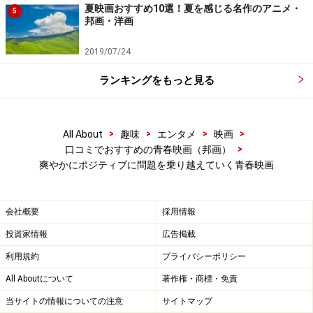
夏映画おすすめ10選！夏を感じる名作のアニメ・
5
邦画・洋画
2019/07/24
ランキングをもっと見る
>
>
>
>
All About
趣味
エンタメ
映画
>
口コミでおすすめの青春映画（邦画）
爽やかにポジティブに問題を乗り越えていく青春映画
会社概要
採用情報
投資家情報
広告掲載
利用規約
プライバシーポリシー
All Aboutについて
著作権・商標・免責
当サイトの情報についての注意
サイトマップ