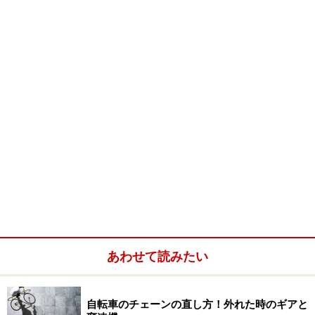
生地を縫う際に、針につけるとか。
他はわりあい、一般的な使用法ですが、いろんなものが
これ1本で済むのは、やはりありがたいです。
■KURE 5-56
価格：600～800円くらい（web実勢）
メーカー：呉工業株式会社
公式サイト：http://www.kure.com/
KURE(呉工業) 5-56 320ml 防錆・潤滑剤 単品 1004
あわせて読みたい
自転車のチェーンの直し方！外れた時のギアと