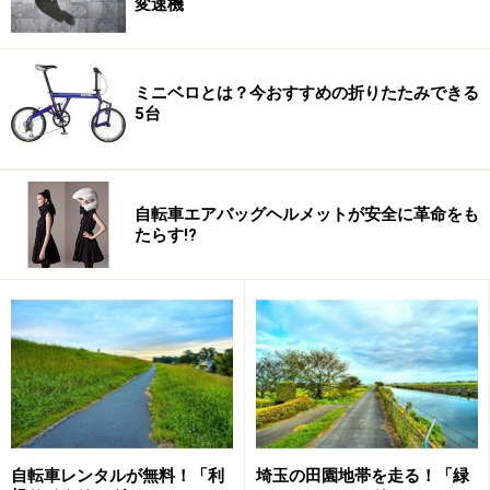
変速機
ミニベロとは？今おすすめの折りたたみできる
Amazonで見る
5台
※データは記事公開時点の情報です
自転車エアバッグヘルメットが安全に革命をも
※記事内容は執筆時点のものです。最新の内容をご確認くださ
たらす!?
い。
【編集部おすすめの購入サイト】
Amazonで自転車関連の商品をチェック！
楽天市場で自転車関連の商品をチェック！
自転車レンタルが無料！「利
埼玉の田園地帯を走る！「緑