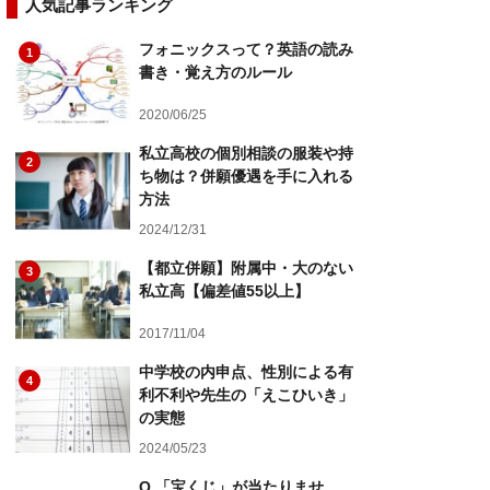
人気記事ランキング
フォニックスって？英語の読み
1
書き・覚え方のルール
2020/06/25
私立高校の個別相談の服装や持
2
ち物は？併願優遇を手に入れる
方法
2024/12/31
【都立併願】附属中・大のない
3
私立高【偏差値55以上】
2017/11/04
中学校の内申点、性別による有
4
利不利や先生の「えこひいき」
の実態
2024/05/23
Q.「宝くじ」が当たりませ