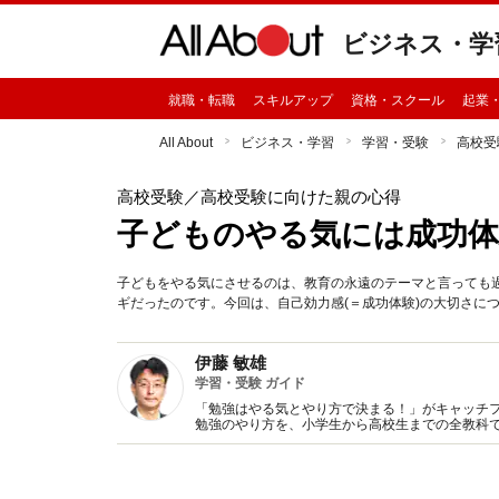
ビジネス・学
就職・転職
スキルアップ
資格・スクール
起業
All About
ビジネス・学習
学習・受験
高校受
高校受験
／高校受験に向けた親の心得
子どものやる気には成功
子どもをやる気にさせるのは、教育の永遠のテーマと言っても
ギだったのです。今回は、自己効力感(＝成功体験)の大切さに
伊藤 敏雄
学習・受験 ガイド
「勉強はやる気とやり方で決まる！」がキャッチ
勉強のやり方を、小学生から高校生までの全教科で
保護者に、学習メソッドやモチベーションアップ