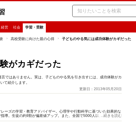
習
・経営
社会
学習・受験
験
高校受験に向けた親の心得
子どものやる気には成功体験がカギだった
体験がカギだった
過言ではありません。実は、子どものやる気を引き出すには、成功体験がカ
ついて紹介します。
更新日：2013年05月20日
フレーズの学習・教育アドバイザー。心理学や行動科学に基づいた効果的な
指導。生徒の約9割が偏差値アップ。また、全国で5000人以上の高校生や
...続きを読む
講座などの講演活動を行ってきた。