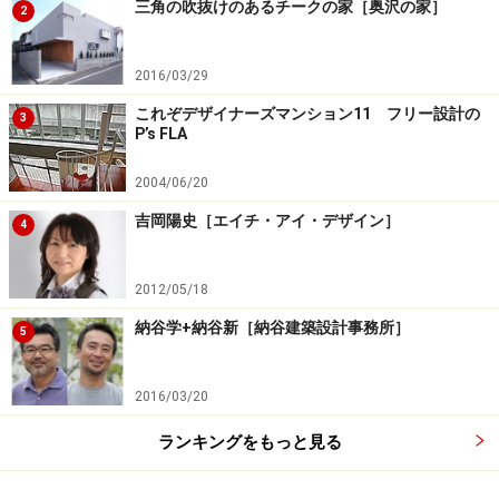
三角の吹抜けのあるチークの家［奥沢の家］
2
2016/03/29
これぞデザイナーズマンション11 フリー設計の
3
P’s FLA
2004/06/20
吉岡陽史［エイチ・アイ・デザイン］
4
2012/05/18
納谷学+納谷新［納谷建築設計事務所］
5
2016/03/20
ランキングをもっと見る