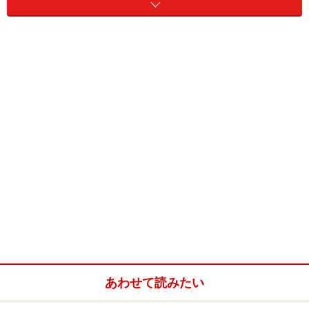
家]
Top
模：
竣工年月：
2011年12月
2
敷地面積：
104.20m
2
建築面積：
61.03m
2
延床面積：
153.22m
設計・監
フロリアンブッシュ建築設計事務所
理：
構造設計：
OAK/新谷眞人、川田知典
設備設計：
ymo/山田浩幸、土屋なつみ
あわせて読みたい