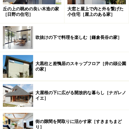
丘の上の眺めの良い木造の家
大窓と屋上で内と外を繋げた
［日野の住宅］
小住宅［屋上のある家］
吹抜けの下で料理を楽しむ［鎌倉長谷の家］
大黒柱と差鴨居のスキップフロア［井の頭公園
の家］
大屋根の下に広がる開放的な暮らし［ナガレノ
イエ］
街の隙間を間取りに活かす家［すきまちまど
り］