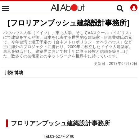
［フロリアンブッシュ建築設計事務所］
バウハウス大学（ドイツ）、東北大学、そしてAAスクール（イギリス）
にて建築を学んだ後、日本を代表する世界的な建築家・伊東豊雄氏の元
で、今年台湾で竣工予定の［台中メトロポリタン・オペラハウス］など
主に海外のプロジェクトに携わり、2009年に独立したドイツ人建築家。
東京を拠点とし、建築界において数十年に亘る経験と信頼を築き上げ
た、数多くの技術家とのネットワークを世界中に持っています。
更新日：
2013年04月30日
川畑 博哉
フロリアンブッシュ建築設計事務所
Tel.03-6277-5190