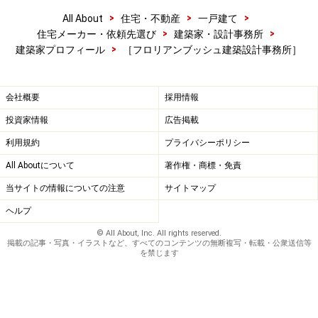
>
>
>
All About
住宅・不動産
一戸建て
>
>
住宅メーカー・依頼先選び
建築家・設計事務所
>
建築家プロフィール
［フロリアンブッシュ建築設計事務所］
会社概要
採用情報
投資家情報
広告掲載
利用規約
プライバシーポリシー
All Aboutについて
著作権・商標・免責
当サイトの情報についての注意
サイトマップ
ヘルプ
© All About, Inc. All rights reserved.
掲載の記事・写真・イラストなど、すべてのコンテンツの無断複写・転載・公衆送信等
を禁じます