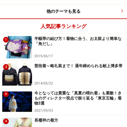
他のテーマも見る
なるべく緩みを作らないように
人気記事ランキング
3．前に廻した紐を左前で右側の紐を上にして重ねる。
この時によく、指を中に入れる人がいますが、なるべく
半幅帯の結び方！着物に合う、お太鼓より簡単な
1
「角だし」
紐は体に添わせ、重ねた紐と体の間に空間を作らないこ
と。空間があるとせっかく締めた紐が緩む。
2019/06/17
普段着～略礼装まで！ 通年締められる献上博多帯
2
2014/05/22
今となっては貴重な「真夏の晴れ着」も素敵！き
3
ものディレクター視点で振り返る「東京五輪」着
物3選
2021/09/03
長襦袢の着方
4