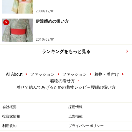
2009/12/01
左手の持っている位置に注意
伊達締めの扱い方
5
4．下側の紐で前に当てた2本の紐をくぐらせて、上から
下へからげる。この時、左手は左右の紐の交差したとこ
2010/03/01
ろを必ず押さえていること。
ランキングをもっと見る
>
>
>
>
All About
ファッション
ファッション
着物・着付け
>
着物の着せ方
着せて結んであげるための着物レシピ～腰紐の扱い方
会社概要
採用情報
投資家情報
広告掲載
利用規約
プライバシーポリシー