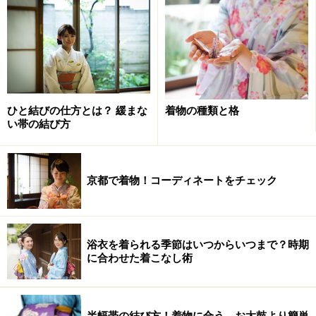
腰骨の位置を確認しながら
1.
左側の紐を少し長めにし、腰紐の2～3センチ上に当て
て、横一文字にして、左脇で余分なシワをダーツにと
ひと結びの仕方とは？ 緩まな
着物の種類と格
い帯の結び方
り、紐で押さえ後ろへ廻す。紐を後ろに廻す時は、少し
後ろ上がり気味に。
京都で着物！コーディネートをチェック
浴衣を着られる季節はいつからいつまで？時期
に合わせた着こなし術
半幅帯の結び方！着物に合う、お太鼓より簡単