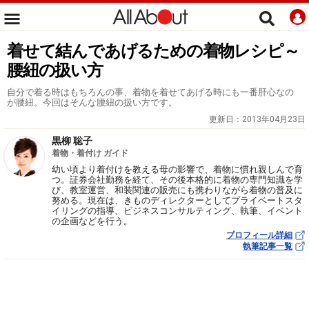
着せて結んであげるための着物レシピ～
腰紐の扱い方
自分で着る時はもちろんの事、着物を着せてあげる時にも一番肝心なの
が腰紐。今回はそんな腰紐の扱い方です。
更新日：
2013年04月23日
黒柳 聡子
着物・着付け ガイド
幼い頃より着付けを教える母の影響で、着物に慣れ親しんで育
つ。証券会社勤務を経て、その後本格的に着物の専門知識を学
び、教室運営、和装関連の販売にも携わりながら着物の普及に
努める。現在は、きものディレクターとしてプライベートスタ
イリングの指導、ビジネスコンサルティング、執筆、イベント
の企画などを行う。
プロフィール詳細
執筆記事一覧