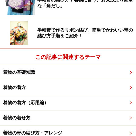
な「角だし」
余分なシワは脇へ寄せる
半幅帯で作るリボン結び。簡単でかわいい帯の
結び方手順をご紹介！
2．
背中中心で紐を交差させ、しっかりと締める。背の
余分なシワを左右に寄せておくことがポイント。更に、
締める時は写真のように手の平を上に向けて紐を持ち、
この記事に関連するテーマ
手首をテコにして横に引くとキレイに締まる。
着物の基礎知識
着物の着方
着物の着方（応用編）
着物の着せ方
着物の帯の結び方・アレンジ