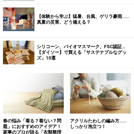
【編集部おすすめの購入サイト】
【体験から学ぶ】猛暑、台風、ゲリラ豪雨……
Amazonで人気の家事用品をチェック！
真夏の災害、どう備える？
楽天市場で人気の家事用品をチェック！
シリコーン、バイオマスマーク、FSC認証…
【ダイソー】で買える「サステナブルなグッ
ズ」10選
春の悩み「着る？着ない？問
アクリルたわしの編み方……
題」におすすめのアイデア！
しっかり泡立つ！
家事のプロが語る「衣類整理