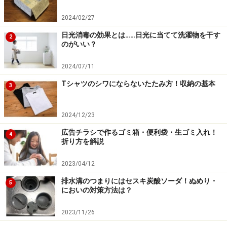
2024/02/27
日光消毒の効果とは……日光に当てて洗濯物を干す
2
のがいい？
2024/07/11
Tシャツのシワにならないたたみ方！収納の基本
3
2024/12/23
広告チラシで作るゴミ箱・便利袋・生ゴミ入れ！
4
折り方を解説
2023/04/12
排水溝のつまりにはセスキ炭酸ソーダ！ぬめり・
5
においの対策方法は？
2023/11/26