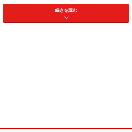
続きを読む
ただし、期間内に指定した値段に届かない場合は取引が
成立しないので、そのまま円安になってしまい取引する
機会を失ってしまう可能性も。また、指定した値段より
円高が進む可能性もあり、指値をいくらにするかは悩み
の種にもなります。
そんなとき参考になるのが、過去のレートの動きです。
たとえば、過去
3か月
や
1か月
の動きをみてどのあたりの
レートで購入したいか検討したり、
1日の高値と安値
を
みて今後の動きの幅を予想したりするのに役立ちます。
金融機関の口座があればWebサイトでもレートの動きを
確認することができます。