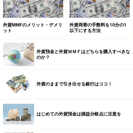
ど一部のネット銀行です。さらに銀行によって、一定以
上の損失を回避するための指値や２つ以上の指値を組み
合わせた指値など高度な注文方法も用意されています。
外貨MMFのメリット・デメリ
外貨両替の手数料を10分の1
ット
以下にする方法
※記事内容は執筆時点のものです。最新の内容をご確認くださ
い。
本記事の内容は一般的な情報提供を目的としており、特定の金融
外貨預金と外貨ＭＭＦはどちらを購入すべきな
商品や投資行動を推奨するものではありません。
のか？
投資や資産運用に関する最終的なご判断はご自身の責任において
行ってください。
掲載情報の正確性・完全性については十分に配慮しております
が、その内容を保証するものではなく、これに基づく損失・損害
などについて当社は一切の責任を負いません。
外貨のままで引き出せる銀行はココ！
最新の情報や詳細については、必ず各金融機関やサービス提供者
の公式情報をご確認ください。
【編集部からのお知らせ】
・「家計」について、
アンケート（2026/8/31まで）
を実施
はじめての外貨預金は損益分岐点に注意を
中です！
※抽選で20名にAmazonギフト券1000円分プレゼント
※謝礼付きの限定アンケートやモニター企画に参加が可能に