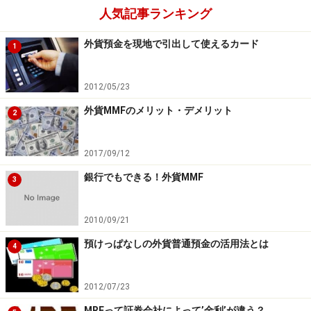
人気記事ランキング
外貨預金を現地で引出して使えるカード
1
2012/05/23
外貨MMFのメリット・デメリット
2
2017/09/12
銀行でもできる！外貨MMF
3
2010/09/21
預けっぱなしの外貨普通預金の活用法とは
4
2012/07/23
MRFって証券会社によって’金利’が違う？