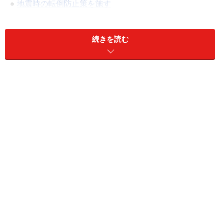
●
地震時の転倒防止策を施す
※記事内容は執筆時点のものです。最新の内容をご確認くださ
い。
続きを読む
次のページへ
1
/
5